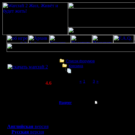
Скачать игру
бесплатно
Список форумов
Корзина
WarCraft 2 COMBAT
Тема моя
(Warcraft II BNE 2.02+)
Page 2 of 3
«
1
[2]
3
»
Актуальная версия:
4.6
(февраль 2020)
Тема моя
Совместимо с
Windows
Ragner
Re: Тема моя
XP/Vista/7/8/10
Пехотинец
1
Боевой релиз, ~
40 Мб
для игры по сети:
Регистрация:
Английская
версия
17.1.17
Русская
версия
Сообщений: 14