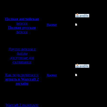
Откуда:
Полная версия, ~
450
Мб
с музыкой и видео:
»
13.4.19 15:20
Полная английская
версия
Ragner
Re: Тема моя
Полная русская
Пехотинец
версия
2
перевод от war2.ru на
базе перевода от СПК
Регистрация:
17.1.17
Другие версии и
Сообщений: 14
Откуда:
файлы
доступные для
скачивания
»
13.4.19 15:20
Как подключиться и
Ragner
Re: Тема моя
играть в Warcraft 2
Пехотинец
3
онлайн
Регистрация:
17.1.17
Мы в социальных
Сообщений: 14
сетях:
Откуда:
Warcraft 2 вконтакте