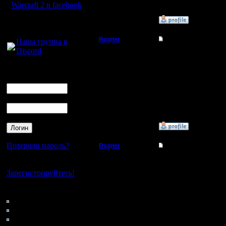
Warcraft 2 в facebook
»
13.4.19 15:20
Для голосового
общения:
Ragner
Re: Тема моя
Наша группа в
Discord
Пехотинец
4
Логин
Регистрация:
Ник
17.1.17
Сообщений: 14
Откуда:
Пароль
»
13.4.19 15:20
Потеряли пароль?
Ragner
Re: Тема моя
Пехотинец
5
Нет своего аккаунта?
Зарегистрируйтесь!
Регистрация:
17.1.17
Кто на сайте
Сообщений: 14
150: Гости
Откуда:
0: Пользователи
4121: Пользователи с