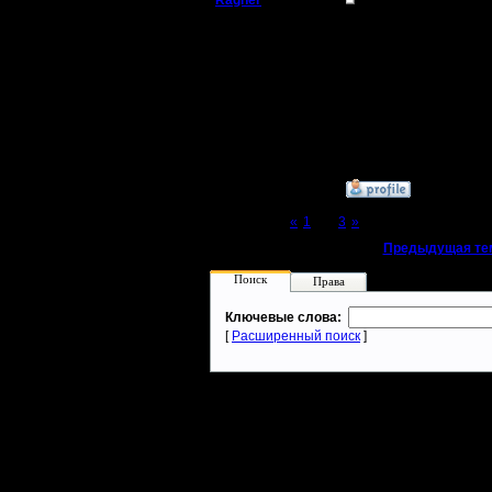
Ragner
Re: Тема моя
Пехотинец
Сори, нужно ещё немн
Регистрация:
17.1.17
Сообщений: 14
Откуда:
»
13.4.19 16:22
Page 2 of 3
«
1
[2]
3
»
«
Предыдущая те
Поиск
Права
Ключевые слова:
[
Расширенный поиск
]
Warcraft 2 - скачать бесплатно русскую версию, warcraft 2 серве