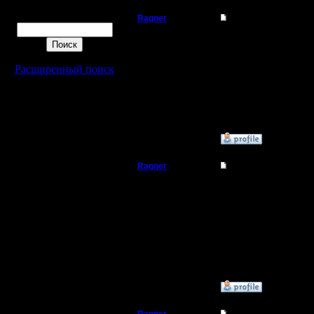
Поиск
Ragner
Re: Тема моя
Пехотинец
8
Расширенный поиск
Регистрация:
17.1.17
Сообщений: 14
Откуда:
»
13.4.19 15:21
Ragner
Re: Тема моя
Пехотинец
Сори, нужно было для
Регистрация:
17.1.17
Сообщений: 14
Откуда:
»
13.4.19 15:21