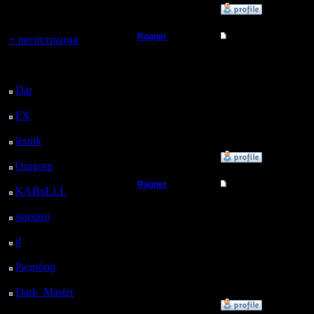
регистрацией
»
13.4.19 15:20
Вы гость здесь.
Ragner
Re: Тема моя
+ регистрация
Пехотинец
6
Последний
посетитель:
Регистрация:
Dar
: 24 Дней 17 ч. 24
17.1.17
м. назад
Сообщений: 14
FX
: 97 Дней 56 м.
Откуда:
назад
lesnik
: 130 Дней 3 ч.
14 м. назад
»
13.4.19 15:20
Oragorn
: 138 Дней 3
ч. 23 м. назад
Ragner
Re: Тема моя
KABuLLL
: 166 Дней
2 ч. 32 м. назад
Пехотинец
7
starspro
: 190 Дней 14
ч. 6 м. назад
Регистрация:
il
: 262 Дней 11 м.
17.1.17
назад
Сообщений: 14
Откуда:
Радибор
: 285 Дней 19
ч. 58 м. назад
Dark_Master
: 296
Дней 22 ч. 14 м. назад
»
13.4.19 15:20