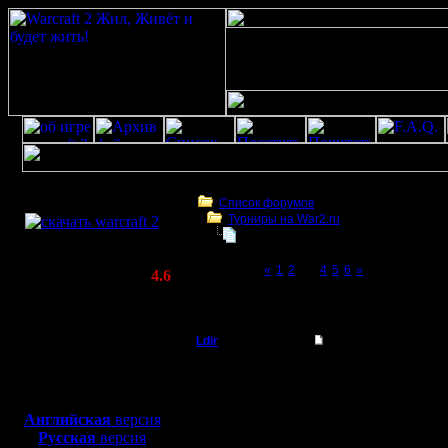
Скачать игру
бесплатно
Список форумов
Турниры на War2.ru
WarCraft 2 COMBAT
Master Competition 2009
(Warcraft II BNE 2.02+)
Page 3 of 6
«
1
2
[3]
4
5
6
»
Актуальная версия:
4.6
(февраль 2020)
Master Competition 2009
Совместимо с
Windows
Ldir
Master Competition 
XP/Vista/7/8/10
Админ
В нового
Боевой релиз, ~
40 Мб
для игры по сети:
war2.ru п
Регистрация:
Английская
версия
25.2.05
Русская
версия
соревнов
Сообщений: 1017