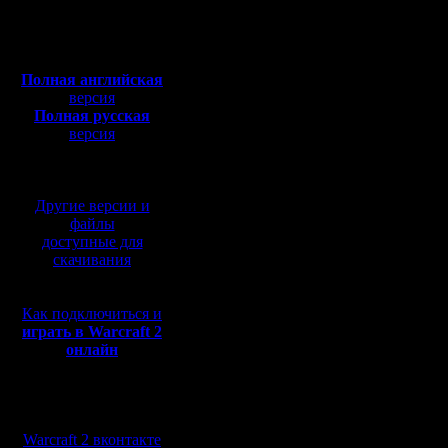
Откуда:
Н.Новгород
Мaster'а
Полная версия, ~
450
Мб
получает 
с музыкой и видео:
Полная английская
игровом с
версия
Полная русская
Время пр
версия
перевод от war2.ru на
соревнов
базе перевода от СПК
15 января
Другие версии и
Эталонн
файлы
доступные для
назначае
скачивания
игр).
Как подключиться и
Претенде
играть в Warcraft 2
онлайн
нужно им
и выигра
Мы в социальных
2 раза по
сетях:
Warcraft 2 вконтакте