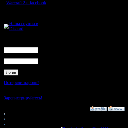
Проиграв
Warcraft 2 в facebook
первая к
Для голосового
общения:
Сокрость 
Наша группа в
Discord
Логин
Ник
Пароль
[ Редакти
29.12.08 1
Потеряли пароль?
--
Нет своего аккаунта?
Warcraft 
Зарегистрируйтесь!
Кто на сайте
»
29.12.08 16:08
140: Гости
0: Пользователи
4121: Пользователи с
Ответов