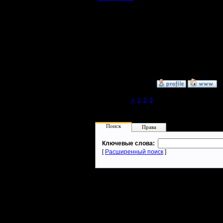
Батрак
Шикарные
Регистрация:
31.3.11
Сообщений: 2
Откуда: Барнаул
»
3.4.11 23:24
Page 4 of 4
«
1
2
3
[4]
Поиск
Права
Ключевые слова:
[
Расширенный поиск
]
Warcraft 2 - скачать бесплатно русскую версию, warcraft 2 серве