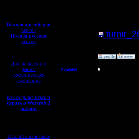
Откуда:
Выложу с
Полная версия, ~
450
Мб
с музыкой и видео:
Прикреп
Полная английская
версия
turnir_2
Полная русская
версия
Нажатий:
перевод от war2.ru на
базе перевода от СПК
»
27.3.11 20:04
Другие версии и
файлы
Available
Re: Турнир 26.03.11
доступные для
Военный Вождь
Цитата:
скачивания
Регистрация:
7.1.08
Как подключиться и
круто нар
Сообщений: 208
играть в Warcraft 2
Откуда: Санкт-
онлайн
Петербург
Это где т
Мы в социальных
:(, т.к. с
сетях:
Warcraft 2 вконтакте