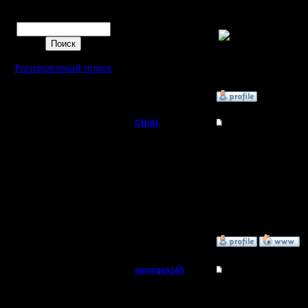
народ под
Поиск
Регистрация:
11.6.06
Сообщений: 87
Откуда: От
верблюда
Расширенный поиск
»
30.3.11 11:09
CBuH
Re: Турнир 26.03.11
Админ
Как раз т
даже коне
Регистрация:
9.9.08
Сообщений: 491
Откуда:
»
30.3.11 12:50
amyrgan145
Re: Турнир 26.03.11
Батрак
Народ! А