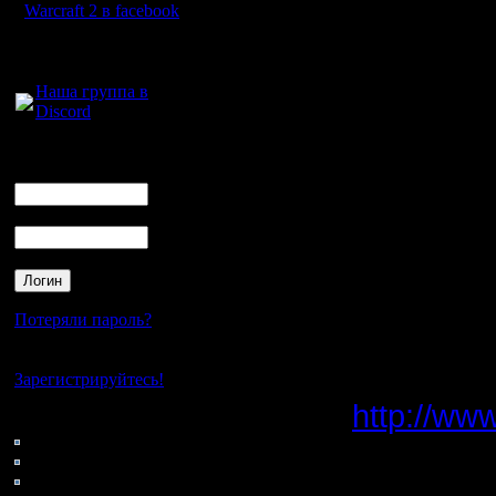
Warcraft 2 в facebook
Цитата:
Для голосового
общения:
Наша группа в
Discord
...ехидн
Логин
уютном ч
Ник
Пароль
Я чуть не
этом и б
Потеряли пароль?
мои худо
Нет своего аккаунта?
turn110326
Зарегистрируйтесь!
http://ww
Кто на сайте
146: Гости
0: Пользователи
4121: Пользователи с
110326_tu