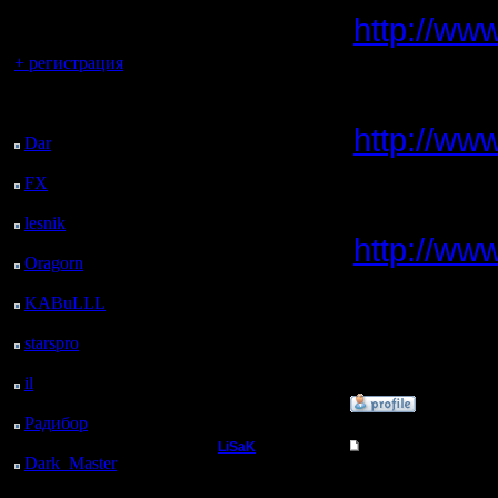
регистрацией
http://ww
Вы гость здесь.
+ регистрация
110326_tu
Последний
посетитель:
http://ww
Dar
: 25 Дней 19 ч. 17
м. назад
FX
: 98 Дней 2 ч. 49
м. назад
110326_tu
lesnik
: 131 Дней 5 ч. 7
http://ww
м. назад
Oragorn
: 139 Дней 5
ч. 16 м. назад
KABuLLL
: 167 Дней
4 ч. 25 м. назад
starspro
: 191 Дней 15
И вообще
ч. 59 м. назад
il
: 263 Дней 2 ч. 4 м.
назад
»
28.3.11 16:31
Радибор
: 286 Дней 21
ч. 51 м. назад
LiSaK
Re: Турнир 26.03.11
Dark_Master
: 298
Захватчик
Да наверн
Дней 7 м. назад