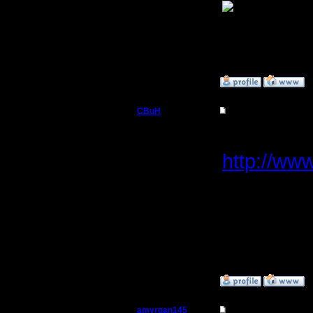
Регистрация:
31.3.11
Сообщений: 2
Откуда: Барнаул
»
31.3.11 17:42
CBuH
Re: Турнир 26.03.11
Админ
Для .dk2 
http://ww
Регистрация:
9.9.08
Сообщений: 491
Откуда:
Для .wir 
Инструкц
»
31.3.11 19:23
amyrgan145
Re: Турнир 26.03.11