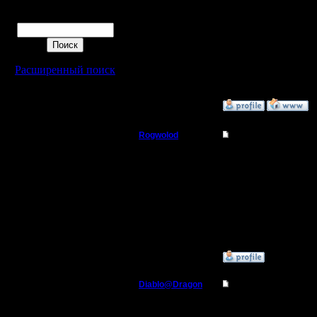
Поиск
Регистрация:
14.10.13
Сообщений: 914
Откуда: Санкт-
Петербург
Расширенный поиск
»
9.12.16 21:34
Rogwolod
Re: Второй Турнир 2
Батрак
Я думаю, можно, в случ
Регистрация:
30.11.16
Сообщений: 8
Откуда:
»
9.12.16 21:34
Diablo@Dragon
Re: Второй Турнир 2
Батрак
да вроде написал