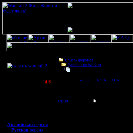
Скачать игру
бесплатно
Список форумов
Турниры на War2.ru
WarCraft 2 COMBAT
Второй Турнир 2016 года!!
(Warcraft II BNE 2.02+)
Page 3 of 11
«
1
2
[3]
4
5
6
...
11
»
Актуальная версия:
4.6
(февраль 2020)
Второй Турнир 2016 года!!
Совместимо с
Windows
CBuH
Re: Второй Турнир 2
XP/Vista/7/8/10
Админ
Что не так? Я честно 
Боевой релиз, ~
40 Мб
А неизвестные карты -
для игры по сети:
Регистрация:
Английская
версия
9.9.08
Русская
версия
Сообщений: 491