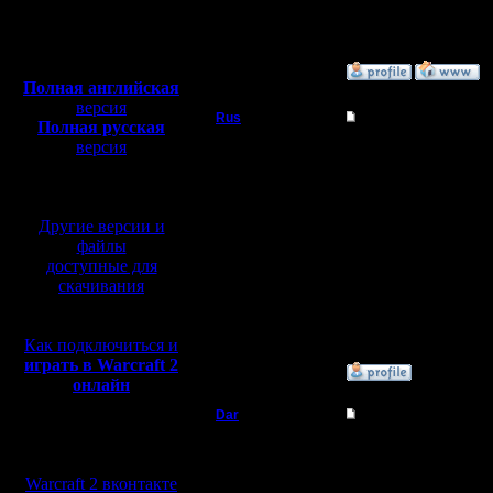
Откуда:
Полная версия, ~
450
Мб
с музыкой и видео:
»
10.12.16 12:57
Полная английская
версия
Rus
Re: Второй Турнир 2
Полная русская
версия
Полубог
Спасибо за турнир, п
перевод от war2.ru на
что бы нечестные игро
больше всех вопросо
базе перевода от СПК
Регистрация:
еще потому что я их з
3.12.16
второй игре от магов 
Другие версии и
Сообщений: 314
Лесником, он что то х
Откуда:
файлы
после его игра в подд
Московская
финал - вовсе ушел бе
доступные для
область
адекватно и играет т
скачивания
поводу этих карт, мне
в финале между Лисако
--------------------------------
Ждем нового Новогодн
Как подключиться и
играть в Warcraft 2
»
10.12.16 12:48
онлайн
Dar
Re: Второй Турнир 2
Мы в социальных
Полубог
Лесника конечно позд
сетях:
Не повезло с соперник
Warcraft 2 вконтакте