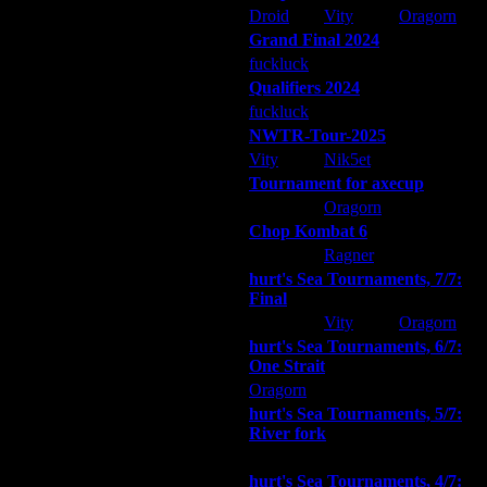
Droid
Vity
Oragorn
Grand Final 2024
fuckluck
Extasey
ARMilitar
Qualifiers 2024
fuckluck
ARMilitar
Extasey
NWTR-Tour-2025
Vity
Nik5et
ARMilitar
Tournament for axecup
ARMilitar
Oragorn
Extasey
Chop Kombat 6
hurt
Ragner
Extasey
hurt's Sea Tournaments, 7/7:
Final
Extasey
Vity
Oragorn
hurt's Sea Tournaments, 6/7:
One Strait
Oragorn
ARMilitar
Extasey
hurt's Sea Tournaments, 5/7:
щё что?)
River fork
Extasey
ARMilitar
Doooda
я думаю, всё прошло как надо и со
hurt's Sea Tournaments, 4/7: