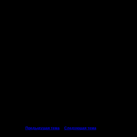
016 года!!
те, в первом посту есть его все контакты!
«
Предыдущая тема
|
Следующая тема
»