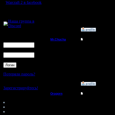
Регистрация:
Это еще раз говорит о
Warcraft 2 в facebook
21.7.16
Сообщений: 449
Откуда:
Для голосового
Махачкала
общения:
Наша группа в
Discord
»
10.12.16 12:43
Логин
Ник
Mr.Chucha
Re: Второй Турнир 2
Командир
Давайте проведем ещё
Пароль
Регистрация:
3.12.16
Сообщений: 32
Откуда:
Потеряли пароль?
Нет своего аккаунта?
»
10.12.16 10:23
Зарегистрируйтесь!
Oragorn
Re: Второй Турнир 2
Кто на сайте
Полубог
50: Гости
Всем спасибо за участ
0: Пользователи
Не хорошо, что финаль
4121: Пользователи с
Регистрация:
своим изыском :)