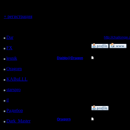
регистрацией
14.10.13
Я считаю, что мы дост
Сообщений: 914
Откуда: Санкт-
Также, хотел бы отмет
Вы гость здесь.
Петербург
определил...
+ регистрация
А ещё, многим не понр
Последний
Следующий турнир буде
посетитель:
Dar
: 24 Дней 22 ч. 18
Сетка:
http://challonge
м. назад
»
10.12.16 04:47
FX
: 97 Дней 5 ч. 50
м. назад
lesnik
: 130 Дней 8 ч. 8
Diablo@Dragon
Re: Второй Турнир 2
м. назад
Батрак
понятно
Oragorn
: 138 Дней 8
ч. 17 м. назад
KABuLLL
: 166 Дней
Регистрация:
9.12.16
7 ч. 26 м. назад
Сообщений: 3
starspro
: 190 Дней 19
Откуда:
ч. назад
il
: 262 Дней 5 ч. 5 м.
назад
»
9.12.16 21:38
Радибор
: 286 Дней 52
м. назад
Oragorn
Re: Второй Турнир 2
Dark_Master
: 297
Дней 3 ч. 8 м. назад
Полубог
Куда ты написал. Я теб