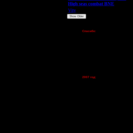
и любимая игра!
High seas combat BNE
ина, что великий рандом так
Vity
ARMilitar
None
Show Older
разве получилось плохо?...
Пожертвования
 за новостями.
Спасибо:
FX - $80 (домен)
Zelya - (турниры)
lesnik
Dar - (турниры)
Kagan - (турниры)
vova1 - (хостинг)
tolsty - (хостинг)
Oragorn - (хостинг)
2007 год:
Spbwar - $400
Jade -$100
MasterKsa - $60
Lisak -$52
Cocka - $50
Konstkl - $50
Ldir - $50
Gadzila - $20
Feature -$10