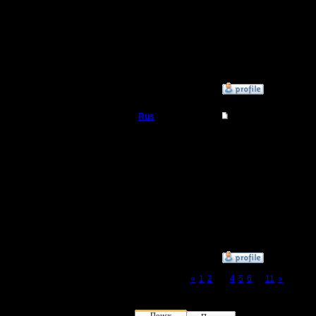
Регистрация:
9.12.16
Сообщений: 3
Откуда:
»
9.12.16 21:33
Rus
Re: Второй Турнир 2
Полубог
Автору темы этой пиши
Регистрация:
3.12.16
Сообщений: 314
Откуда:
Московская
область
»
9.12.16 21:31
Page 3 of 11
«
1
2
[3]
4
5
6
...
11
»
Поиск