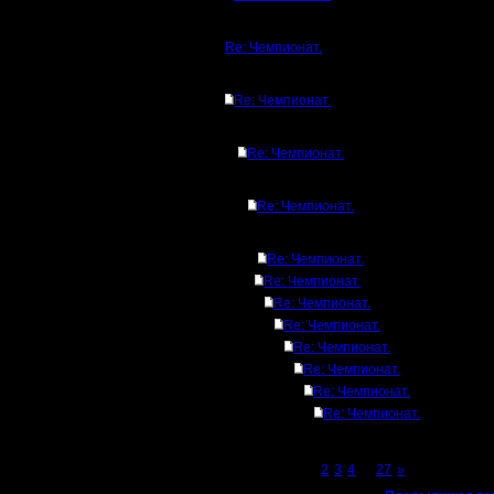
Re: Чемпионат.
Re: Чемпионат.
Re: Чемпионат.
Re: Чемпионат.
Re: Чемпионат.
Re: Чемпионат.
Re: Чемпионат.
Re: Чемпионат.
Re: Чемпионат.
Re: Чемпионат.
Re: Чемпионат.
Re: Чемпионат.
Page 1 of 27
[1]
2
3
4
...
27
»