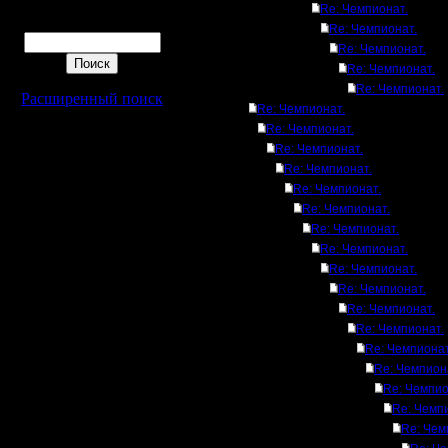
Re: Чемпионат.
Поиск
Re: Чемпионат.
Re: Чемпионат.
Re: Чемпионат.
Re: Чемпионат.
Расширенный поиск
Re: Чемпионат.
Re: Чемпионат.
Re: Чемпионат.
Re: Чемпионат.
Re: Чемпионат.
Re: Чемпионат.
Re: Чемпионат.
Re: Чемпионат.
Re: Чемпионат.
Re: Чемпионат.
Re: Чемпионат.
Re: Чемпионат.
Re: Чемпионат
Re: Чемпион
Re: Чемпио
Re: Чемп
Re: Чем