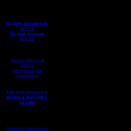
Откуда: rus, msk
манер сп
Полная версия, ~
450
Мб
Даже Илу
с музыкой и видео:
Полная английская
потом стё
версия
Полная русская
оформлю 
версия
перевод от war2.ru на
мысль, о
базе перевода от СПК
Другие версии и
Рейтинг 
файлы
доступные для
считать п
скачивания
чём Илу 
Как подключиться и
играть в Warcraft 2
онлайн
В теории,
тестовый 
Мы в социальных
обновлять
сетях:
Warcraft 2 вконтакте