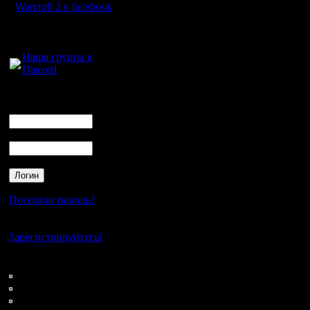
выделить
Warcraft 2 в facebook
кусочек х
Для голосового
общения:
Наша группа в
Discord
Кстати, 
сделать б
Логин
Ник
играют". 
Пароль
форму, кт
играть, д
время, а
Потеряли пароль?
эту инфо
Нет своего аккаунта?
табличку
Зарегистрируйтесь!
сайт war2
Кто на сайте
235: Гости
уголке, к
0: Пользователи
4121: Пользователи с
играют:" i