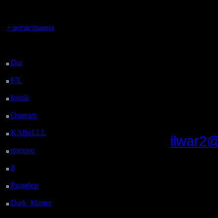
регистрацией
Я этот бл
Вы гость здесь.
сделаю, в
+ регистрация
в этой жи
Последний
посетитель:
такое выс
Dar
: 27 Дней 12 ч. 11
м. назад
FX
: 99 Дней 19 ч. 43
м. назад
Ну и, что
lesnik
: 132 Дней 22 ч.
флудить,
1 м. назад
Oragorn
: 140 Дней 22
1. il
ч. 10 м. назад
KABuLLL
: 168 Дней
2.
ilwar2@
21 ч. 19 м. назад
starspro
: 193 Дней 8 ч.
icq: 3568
53 м. назад
il
: 264 Дней 18 ч. 58
3. На фо
м. назад
Радибор
: 288 Дней 14
разумное
ч. 45 м. назад
реже раза
Dark_Master
: 299
Дней 17 ч. 2 м. назад