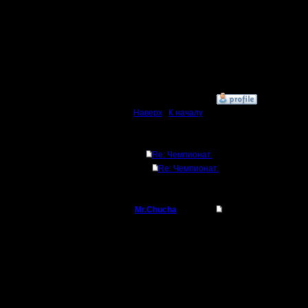
Каким об
очки? (Ес
очки, а н
»
7.2.17 14:37
Наверх
|
К началу
Ответов
Re: Чемпионат.
Re: Чемпионат.
Mr.Chucha
Re: Чемпионат.
Командир
Я участв
Регистрация:
3.12.16
Сообщений: 32
Откуда: