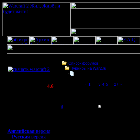
Скачать игру
бесплатно
Список форумов
Турниры на War2.ru
WarCraft 2 COMBAT
Чемпионат. Текущие результаты.
(Warcraft II BNE 2.02+)
Page 2 of 27
«
1
[2]
3
4
5
...
27
»
Актуальная версия:
4.6
(февраль 2020)
Чемпионат. Текущие результаты.
Совместимо с
Windows
il
Re: Чемпионат.
XP/Vista/7/8/10
Добрый Админ
Цитата:
Боевой релиз, ~
40 Мб
для игры по сети:
Регистрация:
Английская
версия
10.5.06
Русская
версия
Да. впол
Сообщений: 2471