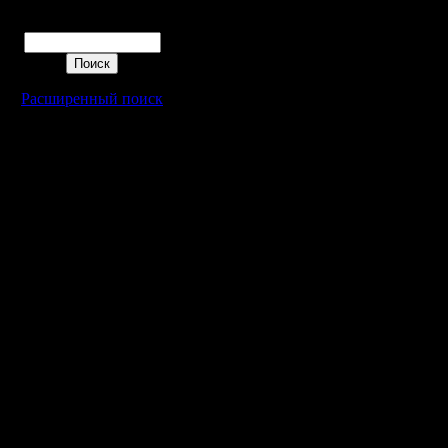
раз не пр
Поиск
Предпочи
будни, по
Расширенный поиск
выходные
домашние
4. Предп
(щас пон
турнирах 
первую о
при игре 
нвтр, гсев
пос, чоп.
(что там 
принципе,