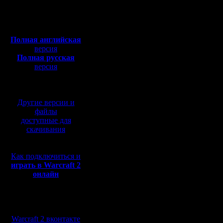
Откуда:
Может, н
Полная версия, ~
450
Мб
времени.
с музыкой и видео:
Полная английская
будет сви
версия
Полная русская
FNW 2, н
версия
перевод от war2.ru на
Ух ты, у 
базе перевода от СПК
программ
Другие версии и
Я со свое
файлы
доступные для
приделат
скачивания
куда-нибу
Как подключиться и
по аналог
играть в Warcraft 2
онлайн
battle.net"
Также, по
Мы в социальных
удовольс
сетях:
Warcraft 2 вконтакте