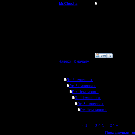
Mr.Chucha
Re: Чемпионат.
Командир
Лесник, J
можно ЧО
Регистрация:
3.12.16
френдс т
Сообщений: 32
Откуда:
»
6.7.17 14:43
Наверх
|
К началу
Ответов
Re: Чемпионат.
Re: Чемпионат.
Re: Чемпионат.
Re: Чемпионат.
Re: Чемпионат.
Re: Чемпионат.
Page 2 of 27
«
1
[2]
3
4
5
...
27
»
«
Предыдущая те