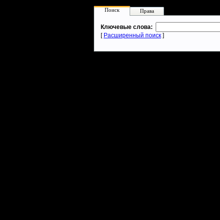
Поиск
Права
Ключевые слова:
[
Расширенный поиск
]
Warcraft 2 - скачать бесплатно русскую версию, warcraft 2 серве
- Генерация