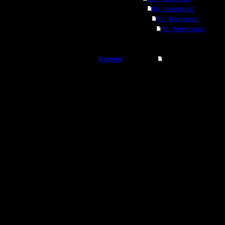
Re: Чемпионат.
Re: Чемпионат.
Re: Чемпионат.
Rogvold
Re: Чемпионат.
Военный Вождь
Цитата:
Регистрация:
15.1.06
Score - к
Сообщений: 238
Откуда: rus, msk
набранно
Rating - 
сумма sco
каких уча
поделённ
проведён