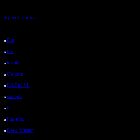
регистрацией
Вы гость здесь.
+ регистрация
Последний
посетитель:
Dar
: 26 Дней 23 ч. 34
м. назад
FX
: 99 Дней 7 ч. 6 м.
назад
lesnik
: 132 Дней 9 ч.
24 м. назад
Oragorn
: 140 Дней 9
ч. 33 м. назад
KABuLLL
: 168 Дней
8 ч. 42 м. назад
starspro
: 192 Дней 20
ч. 16 м. назад
il
: 264 Дней 6 ч. 22 м.
назад
Радибор
: 288 Дней 2
ч. 9 м. назад
Dark_Master
: 299
Дней 4 ч. 25 м. назад