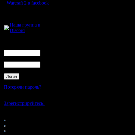
Warcraft 2 в facebook
Для голосового
общения:
Наша группа в
Discord
Логин
Ник
Пароль
Потеряли пароль?
Нет своего аккаунта?
Зарегистрируйтесь!
Кто на сайте
46: Гости
0: Пользователи
4121: Пользователи с