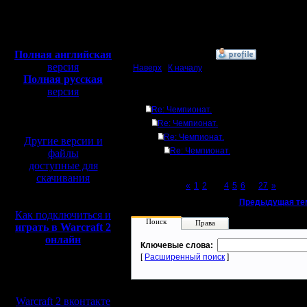
Откуда:
Махачкала
Полная версия, ~
450
Мб
с музыкой и видео:
Полная английская
»
9.2.17 17:28
версия
Наверх
|
К началу
Полная русская
версия
Ответов
перевод от war2.ru на
Re: Чемпионат.
базе перевода от СПК
Re: Чемпионат.
Re: Чемпионат.
Другие версии и
Re: Чемпионат.
файлы
доступные для
скачивания
Page 3 of 27
«
1
2
[3]
4
5
6
...
27
»
«
Предыдущая те
Как подключиться и
Поиск
Права
играть в Warcraft 2
онлайн
Ключевые слова:
[
Расширенный поиск
]
Мы в социальных
сетях:
Warcraft 2 вконтакте