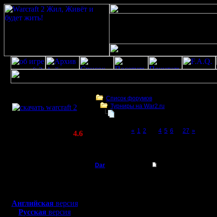
Скачать игру
бесплатно
Список форумов
Турниры на War2.ru
WarCraft 2 COMBAT
Чемпионат. Текущие результаты.
(Warcraft II BNE 2.02+)
Page 3 of 27
«
1
2
[3]
4
5
6
...
27
»
Актуальная версия:
4.6
(февраль 2020)
Чемпионат. Текущие результаты.
Совместимо с
Windows
Dar
Re: Чемпионат.
XP/Vista/7/8/10
Полубог
Вот для того что бы в
Боевой релиз, ~
40 Мб
нет мы тут и пробуем с
Я предложил Леснику н
для игры по сети:
Регистрация:
немного позже.
Английская
версия
21.7.16
Я готов, будет красив
Русская
версия
Сообщений: 449
и рангам, никто ничего