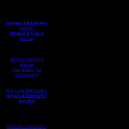
Откуда:
сложнее, 
Полная версия, ~
450
Мб
текущий 
с музыкой и видео:
Полная английская
было noob
версия
Полная русская
версия
перевод от war2.ru на
Да чего 
базе перевода от СПК
с этим Д
Другие версии и
моему сл
файлы
доступные для
оптималь
скачивания
"вливания
Как подключиться и
окончания
играть в Warcraft 2
онлайн
уже не та
нужно в 
Мы в социальных
порядке 
сетях:
Warcraft 2 вконтакте