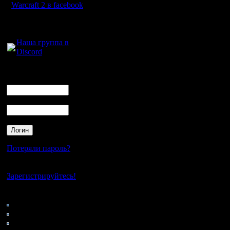
крутить в
Warcraft 2 в facebook
рычаги, 
Для голосового
общения:
Потом то
Наша группа в
Discord
заменить
МТЦ.
Логин
Ник
Пароль
P.S.
Касат
для анке
со следу
Потеряли пароль?
обычно н
Нет своего аккаунта?
19+00GMT
Зарегистрируйтесь!
очень не
Кто на сайте
108: Гости
то на уик
0: Пользователи
4121: Пользователи с
сместить