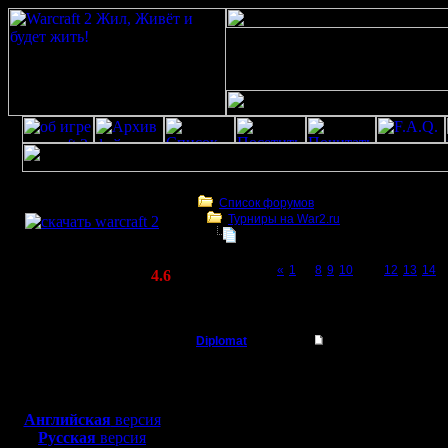
Скачать игру
бесплатно
Список форумов
Турниры на War2.ru
WarCraft 2 COMBAT
Чемпионат. Текущие результаты.
(Warcraft II BNE 2.02+)
Page 11 of 27
«
1
...
8
9
10
[11]
12
13
14
..
Актуальная версия:
4.6
(февраль 2020)
Чемпионат. Текущие результаты.
Совместимо с
Windows
Diplomat
Re: Чемпионат
XP/Vista/7/8/10
Владыка
Доброго!
Боевой релиз, ~
40 Мб
для игры по сети:
Регистрация:
Английская
версия
11.12.07
Русская
версия
Цитата:
Сообщений: 181