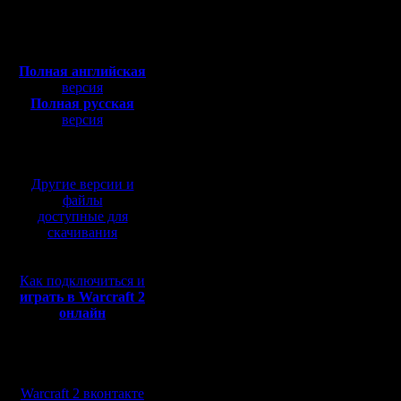
Откуда: Ukraine
Полная версия, ~
450
Мб
4a. Diplo
с музыкой и видео:
Полная английская
любую из
версия
Полная русская
NWTR-hig
версия
перевод от war2.ru на
Xmarks-r
базе перевода от СПК
POS-rando
Другие версии и
файлы
доступные для
Испытыва
скачивания
зафигачи
Как подключиться и
а и демон
играть в Warcraft 2
онлайн
Но давай 
было. Эт
Мы в социальных
я не хочу
сетях:
Warcraft 2 вконтакте