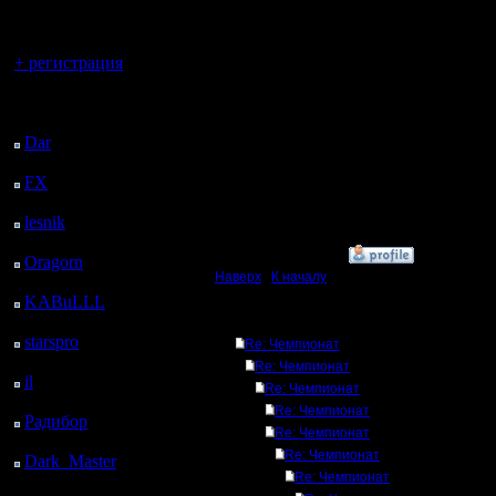
регистрацией
Писать л
Вы гость здесь.
просматр
+ регистрация
возможно
Последний
посетитель:
Старая по
Dar
: 26 Дней 13 ч. 42
м. назад
но в осно
FX
: 98 Дней 21 ч. 14
м. назад
приём".
lesnik
: 131 Дней 23 ч.
32 м. назад
»
2.7.17 12:57
Oragorn
: 139 Дней 23
Наверх
|
К началу
ч. 41 м. назад
KABuLLL
: 167 Дней
22 ч. 50 м. назад
Ответов
starspro
: 192 Дней 10
Re: Чемпионат
ч. 24 м. назад
Re: Чемпионат
il
: 263 Дней 20 ч. 29
Re: Чемпионат
м. назад
Re: Чемпионат
Радибор
: 287 Дней 16
Re: Чемпионат
ч. 16 м. назад
Re: Чемпионат
Dark_Master
: 298
Re: Чемпионат
Дней 18 ч. 32 м. назад