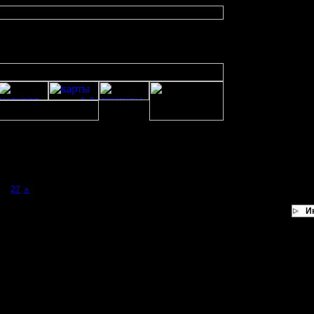
...
27
»
И
 в дивизионных списках карт:
ял GOWTE-random на B2B-random
нул его в строй, заменив Chop :)
кания для
4
-го дивизиона: