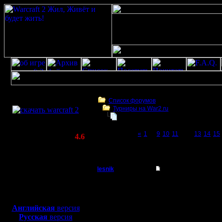
Скачать игру
бесплатно
Список форумов
Турниры на War2.ru
WarCraft 2 COMBAT
Чемпионат. Текущие результаты.
(Warcraft II BNE 2.02+)
Page 12 of 27
«
1
...
9
10
11
[12]
13
14
15
Актуальная версия:
4.6
(февраль 2020)
Чемпионат. Текущие результаты.
Совместимо с
Windows
lesnik
Re: Чемпионат
XP/Vista/7/8/10
Полубог
Актуальные изменения
Боевой релиз, ~
40 Мб
4a. Diplomat - помен
для игры по сети:
Регистрация:
4b. Dark_Master - вер
Английская
версия
4.12.16
итоговый список чер
Русская
версия
Сообщений: 448
B2B BNE-random,