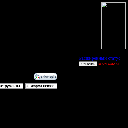
Статус Battle.Net
Расширенный статус
Обновить
server.war2.ru
mini bgh
dannyldd
2v2 GoW@Go0dzs~
нструменты
Форма показа
dragonball[z]
Achille$$
Talrand
Equinox
ring62
Comps No Air
Mr.SlaYeR