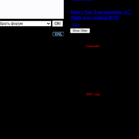
Extasey
ARMilitar
Doooda
hurt's Sea Tournaments, 4/7:
High seas combat BNE
Vity
ARMilitar
None
Show Older
Пожертвования
Спасибо:
FX - $80 (домен)
Zelya - (турниры)
lesnik
Dar - (турниры)
Kagan - (турниры)
vova1 - (хостинг)
tolsty - (хостинг)
Oragorn - (хостинг)
2007 год:
Spbwar - $400
Jade -$100
MasterKsa - $60
Lisak -$52
Cocka - $50
Konstkl - $50
Ldir - $50
Gadzila - $20