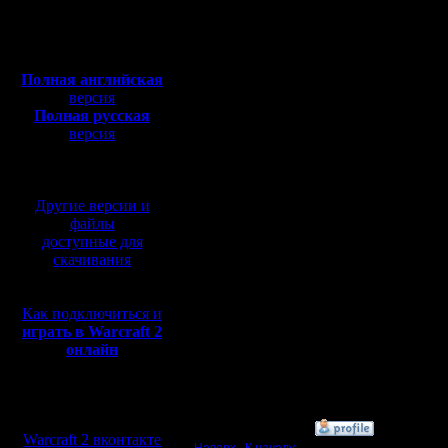
Откуда:
NWTR-high,
GSEW-random,
Полная версия, ~
450
Xmarks..TE-random,
Мб
GOW TE-random
с музыкой и видео:
резервные: [FOC-BNE 
Полная английская
5a. il - оставил спи
версия
>
5b. Jlec - может по
Полная русская
версия
6a. Kagan - поменял
6b. Mistral - поменял 
перевод от war2.ru на
итоговый список чер
базе перевода от СПК
GOW TE,
NWTR,
GSEW,
Другие версии и
FOC BNE,
файлы
one_vs_one
доступные для
скачивания
7a. East_ok - поменя
7b. Amir88 - оставил 
итоговый список чер
FOC BNE,
Как подключиться и
NWTR,
GSEW,
играть в Warcraft 2
Xmarks TE,
онлайн
Chop.
8a. Nemo - оставил 
>
8b. Tema - может по
Мы в социальных
сетях:
»
3.7.17 20:03
Warcraft 2 вконтакте