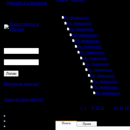
Наверх
|
К началу
Warcraft 2 в facebook
Ответов
Для голосового
Re: Чемпионат
общения:
Наша группа в
Re: Чемпионат
Discord
Re: Чемпионат
Re: Чемпионат
Логин
Re: Чемпионат
Ник
Re: Чемпионат
Re: Чемпионат
Пароль
Re: Чемпионат
Re: Чемпионат
Re: Чемпионат
Re: Чемпионат
Re: Чемпионат
Потеряли пароль?
Re: Чемпионат
Re: Чемпионат
Нет своего аккаунта?
Зарегистрируйтесь!
Page 12 of 27
«
1
...
9
10
11
[12]
13
14
15
Кто на сайте
47: Гости
0: Пользователи
Поиск
Права
4121: Пользователи с