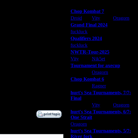
Победители турниров
Chop Kombat 7
Дата
Droid
Vity
Oragorn
3.7.17 20:19
Grand Final 2024
3.7.17 20:26
3.7.17 20:42
fuckluck
Extasey
ARMilitar
4.7.17 01:23
Qualifiers 2024
4.7.17 14:59
fuckluck
ARMilitar
Extasey
4.7.17 15:20
NWTR-Tour-2025
4.7.17 15:30
Vity
Nik5et
ARMilitar
4.7.17 15:38
Tournament for axecup
4.7.17 16:55
ARMilitar
Oragorn
Extasey
4.7.17 17:19
Chop Kombat 6
4.7.17 17:47
hurt
Ragner
Extasey
4.7.17 18:18
hurt's Sea Tournaments, 7/7:
4.7.17 18:22
Final
5.7.17 20:53
Extasey
Vity
Oragorn
hurt's Sea Tournaments, 6/7:
One Strait
Oragorn
ARMilitar
Extasey
hurt's Sea Tournaments, 5/7:
River fork