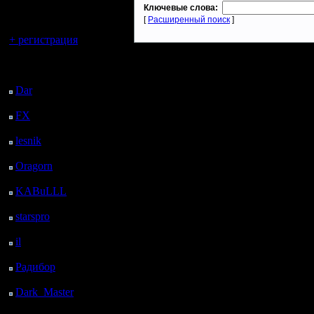
регистрацией
Ключевые слова:
[
Расширенный поиск
]
Вы гость здесь.
+ регистрация
Последний
посетитель:
Dar
: 25 Дней 3 ч. 55
м. назад
FX
: 97 Дней 11 ч. 27
м. назад
lesnik
: 130 Дней 13 ч.
45 м. назад
Oragorn
: 138 Дней 13
ч. 54 м. назад
KABuLLL
: 166 Дней
13 ч. 3 м. назад
starspro
: 191 Дней 37
м. назад
il
: 262 Дней 10 ч. 42
м. назад
Радибор
: 286 Дней 6
ч. 29 м. назад
Dark_Master
: 297
Дней 8 ч. 46 м. назад