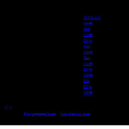
Автор
Mr.Chucha
lesnik
Rus
lesnik
Zelya
Rus
lesnik
Rus
lesnik
Zelya
lesnik
Dar
Zelya
lesnik
...
27
»
«
Предыдущая тема
|
Следующая тема
»