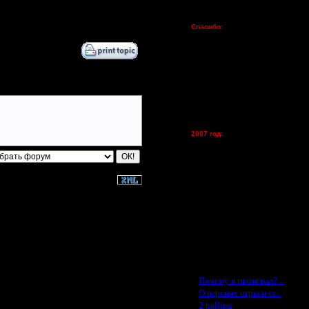
9.10.17 23:34
Пожертвования
10.10.17 02:09
Спасибо:
FX - $80 (домен)
Zelya - (турниры)
lesnik
Dar - (турниры)
Kagan - (турниры)
vova1 - (хостинг)
tolsty - (хостинг)
Oragorn - (хостинг)
2007 год:
Spbwar - $400
Jade -$100
MasterKsa - $60
Lisak -$52
Cocka - $50
Konstkl - $50
Ldir - $50
Gadzila - $20
Feature -$10
Последние статьи
·
Почему я проиграл? ..
·
О версиях игры и се..
·
2 halling