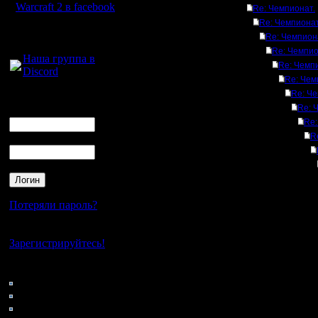
Warcraft 2 в facebook
Re: Чемпионат.
Re: Чемпионат
Для голосового
Re: Чемпион
общения:
Re: Чемпио
Наша группа в
Re: Чемп
Discord
Re: Чем
Re: Че
Логин
Re: 
Ник
Re:
R
Пароль
Потеряли пароль?
Нет своего аккаунта?
Зарегистрируйтесь!
Кто на сайте
140: Гости
0: Пользователи
4121: Пользователи с