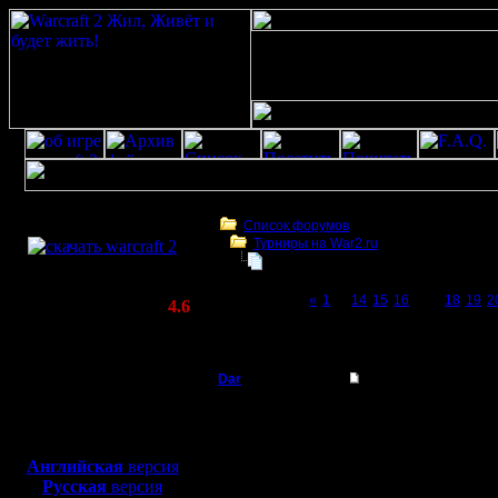
Скачать игру
бесплатно
Список форумов
Турниры на War2.ru
WarCraft 2 COMBAT
Чемпионат. Текущие результаты.
(Warcraft II BNE 2.02+)
Page 17 of 27
«
1
...
14
15
16
[17]
18
19
2
Актуальная версия:
4.6
(февраль 2020)
Чемпионат. Текущие результаты.
Совместимо с
Windows
Dar
Re: Чемпионат.
XP/Vista/7/8/10
Полубог
Я смотрел таблицу, та
Боевой релиз, ~
40 Мб
для игры по сети:
Регистрация:
Английская
версия
21.7.16
Русская
версия
Сообщений: 449