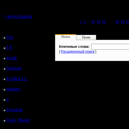
регистрацией
Вы гость здесь.
+ регистрация
Page 17 of 27
«
1
...
14
15
16
[17]
18
19
2
Последний
посетитель:
Dar
: 26 Дней 9 ч. 41
Поиск
Права
м. назад
Ключевые слова:
FX
: 98 Дней 17 ч. 13
[
Расширенный поиск
]
м. назад
lesnik
: 131 Дней 19 ч.
31 м. назад
Oragorn
: 139 Дней 19
ч. 40 м. назад
KABuLLL
: 167 Дней
18 ч. 49 м. назад
starspro
: 192 Дней 6 ч.
23 м. назад
il
: 263 Дней 16 ч. 29
м. назад
Радибор
: 287 Дней 12
ч. 16 м. назад
Dark_Master
: 298
Дней 14 ч. 32 м. назад