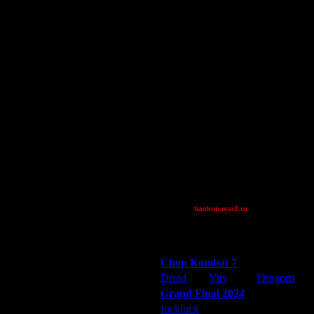
AA.GreenGoblin
Dj~
FaT~PiG
JayHawkerz
Jordan4385
P!NK
Дата
Pangster2015
20.7.17 15:42
QuilKs
20.7.17 15:48
Shotgun
21.7.17 09:58
Superhigh
21.7.17 15:59
Theboy
21.7.17 18:25
van[z]
24.7.17 14:25
XuRnT[z]
24.7.17 16:46
backup.war2.ru
24.7.17 17:17
Остальные игроки
25.7.17 01:25
27.7.17 11:58
Победители турниров
1.8.17 01:47
Chop Kombat 7
15.9.17 00:04
Droid
Vity
Oragorn
15.9.17 00:13
Grand Final 2024
23.9.17 17:43
fuckluck
Extasey
ARMilitar
27.9.17 12:32