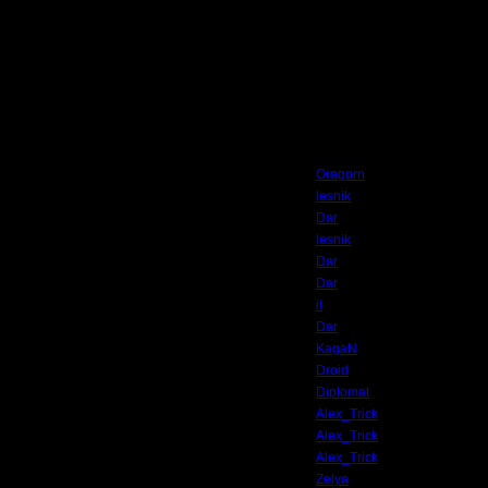
Автор
Oragorn
lesnik
Dar
lesnik
Dar
Dar
il
Dar
KagaN
Droid
Diplomat
Alex_Trick
Alex_Trick
Alex_Trick
Zelya