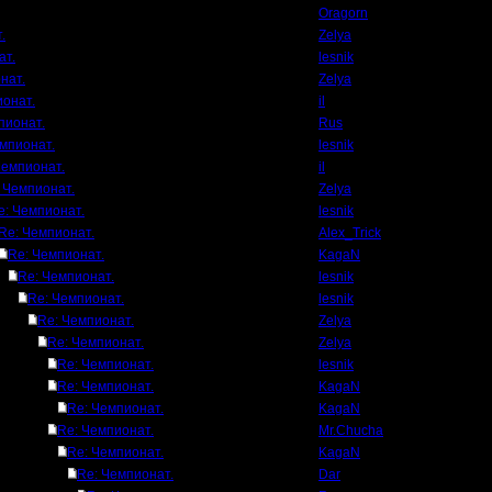
Oragorn
.
Zelya
ат.
lesnik
нат.
Zelya
ионат.
il
пионат.
Rus
мпионат.
lesnik
Чемпионат.
il
 Чемпионат.
Zelya
e: Чемпионат.
lesnik
Re: Чемпионат.
Alex_Trick
Re: Чемпионат.
KagaN
Re: Чемпионат.
lesnik
Re: Чемпионат.
lesnik
Re: Чемпионат.
Zelya
Re: Чемпионат.
Zelya
Re: Чемпионат.
lesnik
Re: Чемпионат.
KagaN
Re: Чемпионат.
KagaN
Re: Чемпионат.
Mr.Chucha
Re: Чемпионат.
KagaN
Re: Чемпионат.
Dar