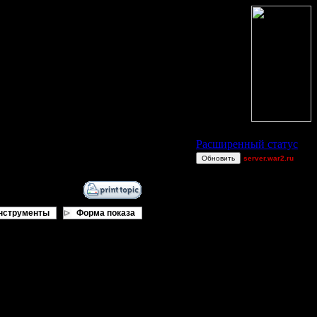
Статус Battle.Net
Расширенный статус
Обновить
server.war2.ru
TEST
JuggerNot24
GOW
нструменты
Форма показа
--Rygar--
miguelperu
JustForFun
Eagle88DJB
CommadantJ
lodkeserith
Остальные игроки