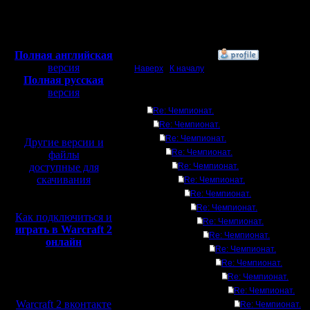
Откуда:
Махачкала
Полная версия, ~
450
Мб
с музыкой и видео:
Полная английская
»
24.7.17 17:17
версия
Наверх
|
К началу
Полная русская
версия
Ответов
перевод от war2.ru на
Re: Чемпионат.
базе перевода от СПК
Re: Чемпионат.
Re: Чемпионат.
Другие версии и
Re: Чемпионат.
файлы
доступные для
Re: Чемпионат.
скачивания
Re: Чемпионат.
Re: Чемпионат.
Re: Чемпионат.
Как подключиться и
Re: Чемпионат.
играть в Warcraft 2
Re: Чемпионат.
онлайн
Re: Чемпионат.
Re: Чемпионат.
Re: Чемпионат.
Мы в социальных
сетях:
Re: Чемпионат.
Warcraft 2 вконтакте
Re: Чемпионат.