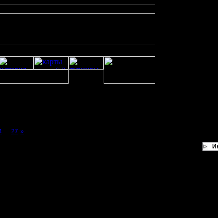
4
...
27
»
И
е играть maze нежели ЧёП))