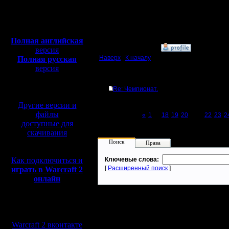
Откуда:
Московская
Полная версия, ~
450
область
Мб
с музыкой и видео:
Полная английская
»
9.10.17 23:34
версия
Наверх
|
К началу
Полная русская
версия
перевод от war2.ru на
Ответов
базе перевода от СПК
Re: Чемпионат.
Другие версии и
файлы
Page 21 of 27
«
1
...
18
19
20
[21]
22
23
2
доступные для
скачивания
Поиск
Права
Как подключиться и
Ключевые слова:
[
Расширенный поиск
]
играть в Warcraft 2
онлайн
Мы в социальных
сетях:
Warcraft 2 вконтакте