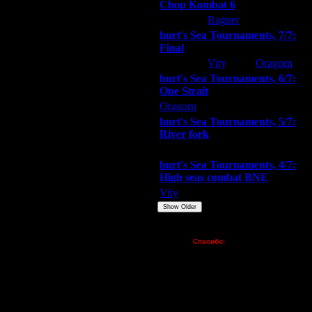
Chop Kombat 6
hurt
Ragner
Extasey
hurt's Sea Tournaments, 7/7:
Final
Extasey
Vity
Oragorn
hurt's Sea Tournaments, 6/7:
One Strait
Oragorn
ARMilitar
Extasey
hurt's Sea Tournaments, 5/7:
River fork
Extasey
ARMilitar
Doooda
hurt's Sea Tournaments, 4/7:
High seas combat BNE
Vity
ARMilitar
None
Show Older
Пожертвования
Спасибо:
FX - $80 (домен)
Zelya - (турниры)
lesnik
Dar - (турниры)
Kagan - (турниры)