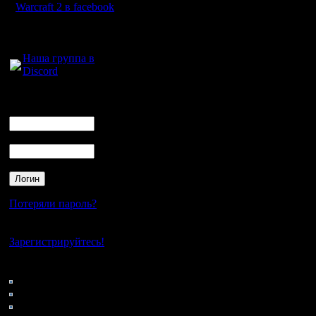
Warcraft 2 в facebook
Для голосового
общения:
Наша группа в
Discord
Логин
Ник
Пароль
Потеряли пароль?
Нет своего аккаунта?
Зарегистрируйтесь!
Кто на сайте
45: Гости
0: Пользователи
4121: Пользователи с