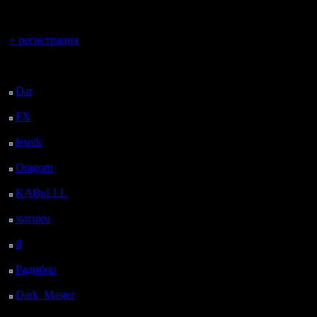
регистрацией
Вы гость здесь.
+ регистрация
Последний
посетитель:
Dar
: 24 Дней 5 ч. 3 м.
назад
FX
: 96 Дней 12 ч. 35
м. назад
lesnik
: 129 Дней 14 ч.
53 м. назад
Oragorn
: 137 Дней 15
ч. 2 м. назад
KABuLLL
: 165 Дней
14 ч. 11 м. назад
starspro
: 190 Дней 1 ч.
45 м. назад
il
: 261 Дней 11 ч. 51
м. назад
Радибор
: 285 Дней 7
ч. 38 м. назад
Dark_Master
: 296
Дней 9 ч. 54 м. назад