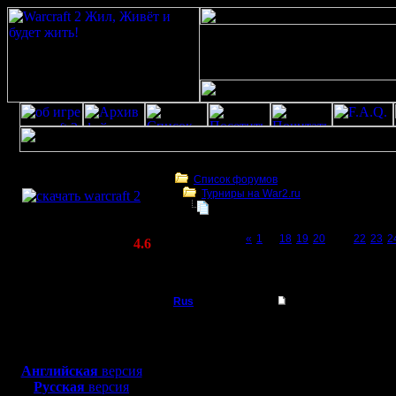
Скачать игру
бесплатно
Список форумов
Турниры на War2.ru
WarCraft 2 COMBAT
Чемпионат. Текущие результаты.
(Warcraft II BNE 2.02+)
Page 21 of 27
«
1
...
18
19
20
[21]
22
23
2
Актуальная версия:
4.6
(февраль 2020)
Чемпионат. Текущие результаты.
Совместимо с
Windows
Rus
Re: Чемпионат.
XP/Vista/7/8/10
Полубог
Хмм, как по мне, лучш
Боевой релиз, ~
40 Мб
для игры по сети:
Регистрация:
Английская
версия
3.12.16
Русская
версия
Сообщений: 314