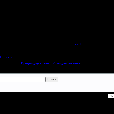
Автор
lesnik
4
...
27
»
«
Предыдущая тема
|
Следующая тема
»