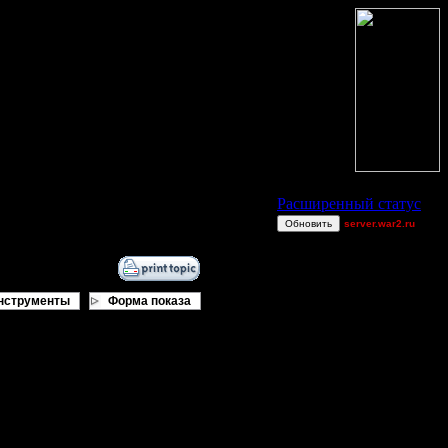
Статус Battle.Net
Расширенный статус
Обновить
server.war2.ru
2v2 GoW@Go0dzs~
Jordan4385
derber
нструменты
Форма показа
Blandest
Gourmet
Equinox
van[z]
BlueFlare[AS]
pos
ring62