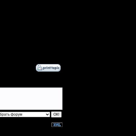
lordvaras1
cho pfarms
$p!d3r
TDK-Enzo
^Big^Bang^
c
MFSC
Дата
FFAsonly
10.10.17 02:09
4v4 Comps No Air
TrustedTokens
comps
moregravy
Sandman00
Twc-Air-Issues
Остальные игроки
AA.GreenGoblin
Becks
Mr.SlaYeR
PulsingBlueVein
QuilKs