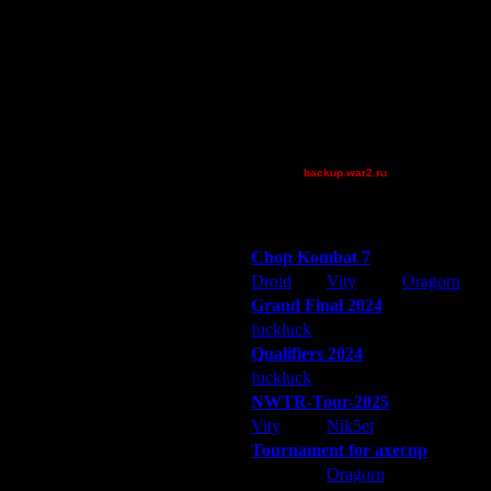
Soundgarden
Superhigh
Theboy
XuRnT[z]
[TD]Wargasm
_I_Undine
~Tora~
backup.war2.ru
Остальные игроки
Победители турниров
Chop Kombat 7
Droid
Vity
Oragorn
Grand Final 2024
fuckluck
Extasey
ARMilitar
Qualifiers 2024
fuckluck
ARMilitar
Extasey
NWTR-Tour-2025
Vity
Nik5et
ARMilitar
Tournament for axecup
ARMilitar
Oragorn
Extasey