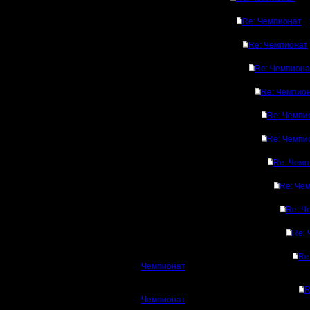
Re: Чемпионат
Re: Чемпионат
Re: Чемпиона
Re: Чемпио
Re: Чемпи
Re: Чемпи
Re: Чемп
Re: Че
Re: Ч
Re:
Re
Чемпионат
R
Чемпионат