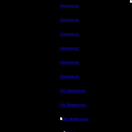
Чемпионат.
Чемпионат.
Чемпионат.
Чемпионат.
Чемпионат.
Чемпионат.
Re: Чемпионат.
Re: Чемпионат.
Re: Чемпионат.