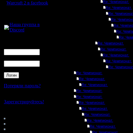
Re: Чемпионат.
Warcraft 2 в facebook
Re: Чемпионат.
Для голосового
Re: Чемпионат
общения:
Re: Чемпион
Наша группа в
Re: Чемпио
Discord
Re: Чемп
Re: Чем
Логин
Re: Чемпионат.
Ник
Re: Чемпионат.
Re: Чемпионат.
Пароль
Re: Чемпионат.
Re: Чемпионат
Re: Чемпионат.
Re: Чемпионат.
Re: Чемпионат.
Потеряли пароль?
Re: Чемпионат.
Нет своего аккаунта?
Re: Чемпионат.
Зарегистрируйтесь!
Re: Чемпионат.
Re: Чемпионат.
Кто на сайте
Re: Чемпионат.
108: Гости
Re: Чемпионат.
0: Пользователи
Re: Чемпионат.
4121: Пользователи с
Re: Чемпионат.