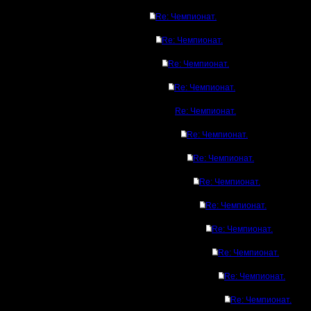
Re: Чемпионат.
Re: Чемпионат.
Re: Чемпионат.
Re: Чемпионат.
Re: Чемпионат.
Re: Чемпионат.
Re: Чемпионат.
Re: Чемпионат.
Re: Чемпионат.
Re: Чемпионат.
Re: Чемпионат.
Re: Чемпионат.
Re: Чемпионат.