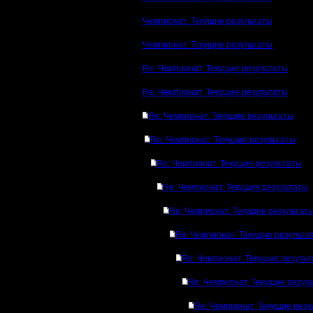
Чемпионат. Текущие результаты
Чемпионат. Текущие результаты
Re: Чемпионат. Текущие результаты
Re: Чемпионат. Текущие результаты
Re: Чемпионат. Текущие результаты
Re: Чемпионат. Текущие результаты
Re: Чемпионат. Текущие результаты
Re: Чемпионат. Текущие результаты
Re: Чемпионат. Текущие результат
Re: Чемпионат. Текущие результа
Re: Чемпионат. Текущие резуль
Re: Чемпионат. Текущие резул
Re: Чемпионат. Текущие рез