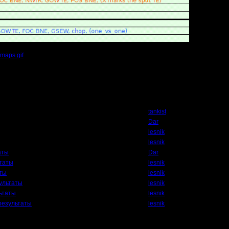
maps.gif
(Размер файла:
23.37
Кб; 698 Нажатий:)
Автор
tankist
Dar
lesnik
lesnik
аты
Dar
ьтаты
lesnik
аты
lesnik
ультаты
lesnik
ьтаты
lesnik
результаты
lesnik