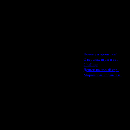
Jade -$100
MasterKsa - $60
Lisak -$52
Cocka - $50
Konstkl - $50
Ldir - $50
Gadzila - $20
Feature -$10
Последние статьи
·
Почему я проиграл? ..
·
О версиях игры и се..
·
2 halling
·
Деньги на новый сер..
·
Моральные нормы в и..