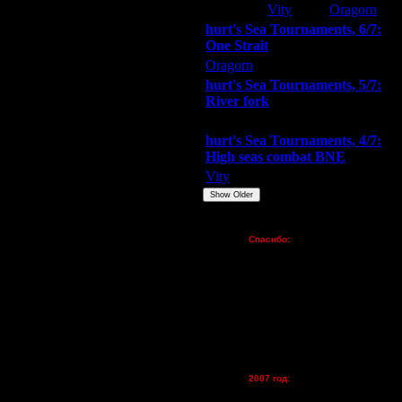
Extasey
Vity
Oragorn
hurt's Sea Tournaments, 6/7:
One Strait
Oragorn
ARMilitar
Extasey
hurt's Sea Tournaments, 5/7:
River fork
Extasey
ARMilitar
Doooda
hurt's Sea Tournaments, 4/7:
High seas combat BNE
Vity
ARMilitar
None
Show Older
Пожертвования
Спасибо:
FX - $80 (домен)
Zelya - (турниры)
lesnik
Dar - (турниры)
Kagan - (турниры)
vova1 - (хостинг)
tolsty - (хостинг)
Oragorn - (хостинг)
2007 год:
Spbwar - $400