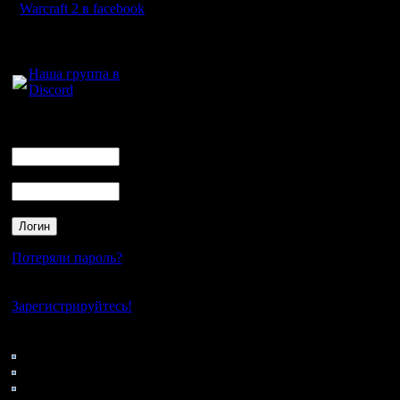
итоговый список черкан
Warcraft 2 в facebook
GOW TE, Friends, GSE
/RusArmy поменял Riv
Для голосового
/Alex_Trick поменял (G
общения:
----------------------
Наша группа в
6.
Discord
East_ok
Ukr_Army
.......................................
Логин
итоговый список черка
Ник
Two Ways In TE, HSC[B
----------------------
Пароль
7.
BatDev
Nemo
Zub
Zelya
.......................................
Потеряли пароль?
итоговый список черкан
FOC BNE, NWTR, GOW T
/Zelya поменял (chop) н
Нет своего аккаунта?
----------------------
Зарегистрируйтесь!
8.
Orest
Кто на сайте
xaoc
99: Гости
FreePlayer
0: Пользователи
.......................................
итоговый список черкан
4121: Пользователи с
GOW TE, FOC BNE, GSE