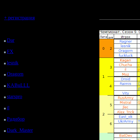
регистрацией
----------------------
Вы гость здесь.
Стартовые позиции де
+ регистрация
Прикрепленный к со
Последний
посетитель:
Dar
: 25 Дней 22 ч. 31
м. назад
FX
: 98 Дней 6 ч. 3 м.
назад
lesnik
: 131 Дней 8 ч.
21 м. назад
Oragorn
: 139 Дней 8
ч. 30 м. назад
KABuLLL
: 167 Дней
7 ч. 39 м. назад
starspro
: 191 Дней 19
ч. 13 м. назад
il
: 263 Дней 5 ч. 19 м.
назад
Радибор
: 287 Дней 1
ч. 6 м. назад
Dark_Master
: 298
Дней 3 ч. 22 м. назад