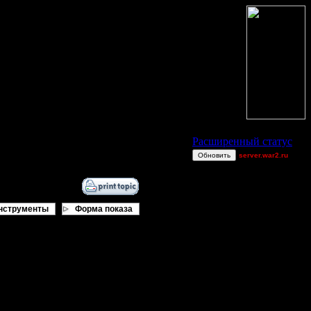
Статус Battle.Net
Расширенный статус
Обновить
server.war2.ru
Остальные игроки
AA.GreenGoblin
Becks
нструменты
Форма показа
boogiemaster
FaT~PiG
Jordan4385
MrWorldwide
Pangster2015
Theboy
van[z]