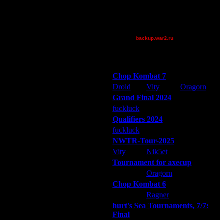
Wax-on
XuRnT[z]
[TD]Wargasm
backup.war2.ru
Остальные игроки
Победители турниров
Chop Kombat 7
Droid
Vity
Oragorn
Grand Final 2024
fuckluck
Extasey
ARMilitar
Qualifiers 2024
fuckluck
ARMilitar
Extasey
NWTR-Tour-2025
Vity
Nik5et
ARMilitar
Tournament for axecup
ARMilitar
Oragorn
Extasey
Chop Kombat 6
hurt
Ragner
Extasey
hurt's Sea Tournaments, 7/7:
Final