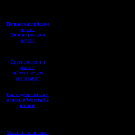
Откуда:
3.
Полная версия, ~
450
Kagan
Мб
Chucha
с музыкой и видео:
iL
Moz
Полная английская
.......................................
версия
итоговый список черкан
Полная русская
chop, HSC BNE random
версия
резервные: NWTR Hig
/Kagan поменял Mini
перевод от war2.ru на
/Moz поменял Great Wh
базе перевода от СПК
----------------------
4.
Другие версии и
Droid
файлы
Raimis
доступные для
Vity
скачивания
.......................................
итоговый список черкан
Dark Paths TE random
резервные: B2B BNE 
Как подключиться и
/Droid оставил список
/Vity оставил список 
играть в Warcraft 2
----------------------
онлайн
5.
RusArmy
Mistral
Мы в социальных
Jlec
сетях:
Alex_Trick
Warcraft 2 вконтакте
.......................................