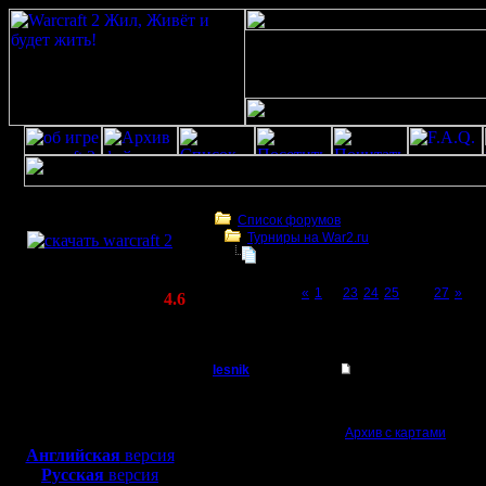
Скачать игру
бесплатно
Список форумов
Турниры на War2.ru
WarCraft 2 COMBAT
Чемпионат. Текущие результаты.
(Warcraft II BNE 2.02+)
Page 26 of 27
«
1
...
23
24
25
[26]
27
»
Актуальная версия:
4.6
(февраль 2020)
Чемпионат. Текущие результаты.
Совместимо с
Windows
lesnik
Re: Чемпионат. Тек
XP/Vista/7/8/10
Полубог
9 сезон (02.09.2018-15
Боевой релиз, ~
40 Мб
Архив с картами
не из
для игры по сети:
Регистрация:
Английская
версия
4.12.16
Скорректированы див
Русская
версия
Сообщений: 448
----------------------