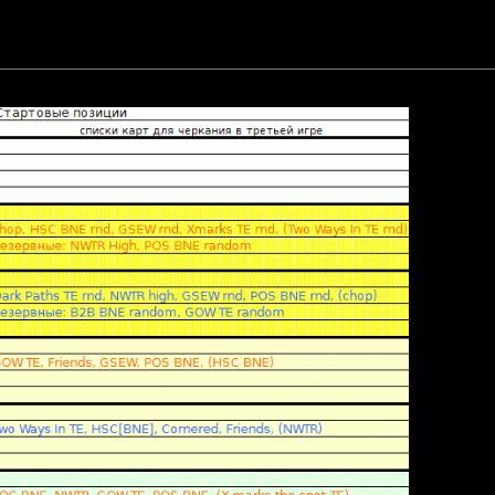
вятого сезона:
общению файл: