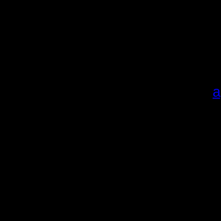
сезона и
очкам.
Карты в 
добавляли
качайте
а
Алгоритм,
1.
Скачи
Распаков
Если у п