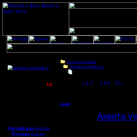
Скачать игру
бесплатно
Список форумов
Турниры на War2.ru
WarCraft 2 COMBAT
Чемпионат. Текущие результаты.
(Warcraft II BNE 2.02+)
Page 3 of 27
«
1
2
[3]
4
5
6
...
27
»
Актуальная версия:
4.6
(февраль 2020)
Чемпионат. Текущие результаты.
Совместимо с
Windows
lesnik
Чемпионат. Текущие 
XP/Vista/7/8/10
Полубог
Анкета у
Боевой релиз, ~
40 Мб
для игры по сети:
Регистрация:
Английская
версия
4.12.16
Русская
версия
12 сезон.
Сообщений: 448