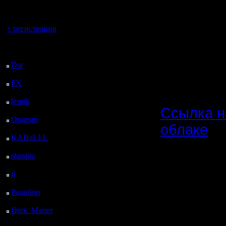
регистрацией
скоррект
Вы гость здесь.
для чер
+ регистрация
(списки с
Последний
посетитель:
либо в но
Dar
: 26 Дней 22 ч. 32
м. назад
FX
: 99 Дней 6 ч. 4 м.
назад
lesnik
: 132 Дней 8 ч.
Ссылка н
22 м. назад
Oragorn
: 140 Дней 8
облаке
ч. 31 м. назад
KABuLLL
: 168 Дней
champ_ma
7 ч. 40 м. назад
starspro
: 192 Дней 19
NN (те же
ч. 14 м. назад
il
: 264 Дней 5 ч. 20 м.
этому со
назад
Радибор
: 288 Дней 1
champ_ma
ч. 7 м. назад
карт сезо
Dark_Master
: 299
Дней 3 ч. 23 м. назад