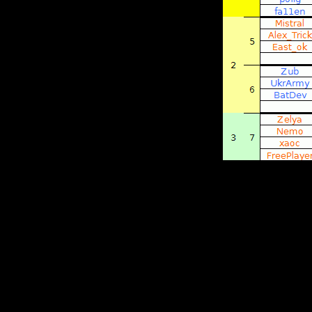
находим 
одинаков
■
Встреча
три игры
один прис
■
Если пр
смотрим 