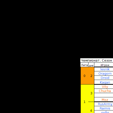
если так
Версии S
стрима(S
Не надо
и
сильной 
2. В стар