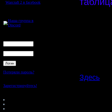
таблица
Warcraft 2 в facebook
Спасибо,
Для голосового
общения:
Наша группа в
Discord
Нажав на 
контакты 
Логин
Ник
предоста
Пароль
Договари
результат
Потеряли пароль?
Здесь
- в
Нет своего аккаунта?
карты, ка
Зарегистрируйтесь!
нужно.
Кто на сайте
42: Гости
0: Пользователи
4121: Пользователи с
Важное
: