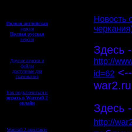
Откуда:
Полная версия, ~
450
Мб
Новость 
с музыкой и видео:
Полная английская
черкания
версия
Полная русская
версия
перевод от war2.ru на
Здесь -
базе перевода от СПК
http://ww
Другие версии и
файлы
<--
доступные для
id=62
скачивания
war2.ru
Как подключиться и
Спасибо, 
играть в Warcraft 2
онлайн
Здесь -
Мы в социальных
http://wa
сетях:
Warcraft 2 вконтакте