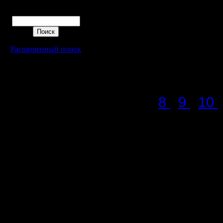
рассмотр
Поиск
принтере,
chopdice_
Расширенный поиск
для дуэл
Итоги пр
8
9
10
Основны
Уточнени
В первой 
игре, есл
предписа
меньше дл