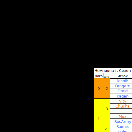
если так
Версии S
стрима(S
Не надо
и
сильной 
2. В стар