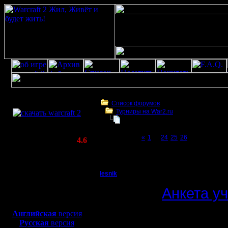
Скачать игру
бесплатно
Список форумов
Турниры на War2.ru
WarCraft 2 COMBAT
Чемпионат. Текущие результаты.
(Warcraft II BNE 2.02+)
Page 27 of 27
«
1
...
24
25
26
[27]
Актуальная версия:
4.6
(февраль 2020)
Чемпионат. Текущие результаты.
Совместимо с
Windows
lesnik
Чемпионат. Текущие 
XP/Vista/7/8/10
Полубог
Анкета у
Боевой релиз, ~
40 Мб
для игры по сети:
Регистрация:
Английская
версия
4.12.16
Русская
версия
12 сезон.
Сообщений: 448