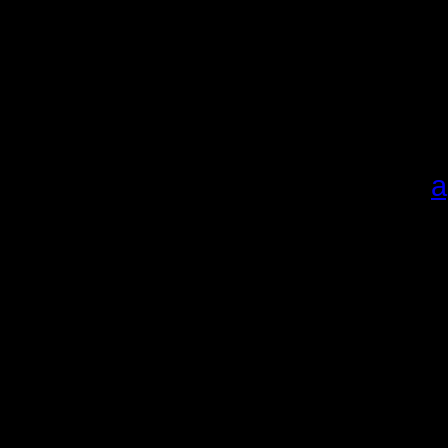
сезона и
очкам.
Карты в 
добавляли
качайте
а
Алгоритм,
1.
Скачи
Распаков
Если у п