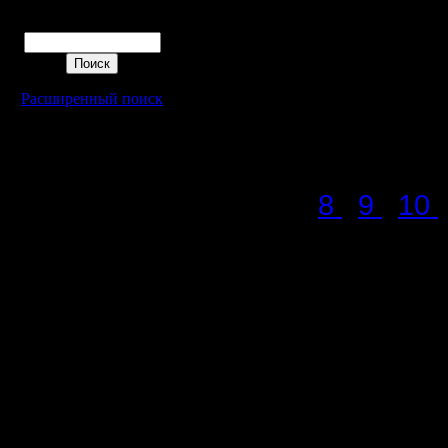
рассмотр
Поиск
принтере,
chopdice_
Расширенный поиск
для дуэл
Итоги пр
8
9
10
Основны
Уточнени
В первой 
игре, есл
предписа
меньше дл