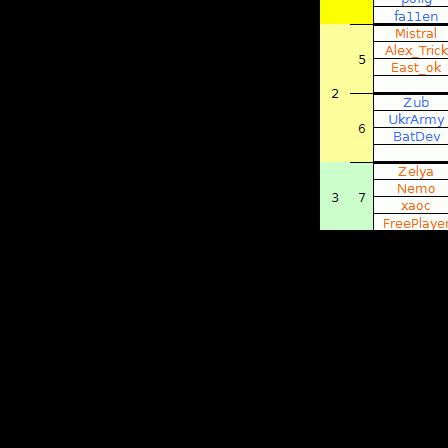
находим 
одинаков
■
Встреча
три игры
один прис
■
Если пр
смотрим 