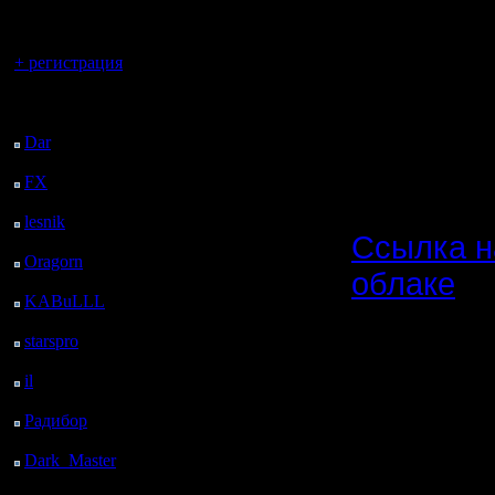
регистрацией
скоррект
Вы гость здесь.
для чер
+ регистрация
(списки с
Последний
посетитель:
либо в но
Dar
: 27 Дней 11 ч. 38
м. назад
FX
: 99 Дней 19 ч. 9
м. назад
lesnik
: 132 Дней 21 ч.
Ссылка н
27 м. назад
Oragorn
: 140 Дней 21
облаке
ч. 37 м. назад
KABuLLL
: 168 Дней
champ_ma
20 ч. 46 м. назад
starspro
: 193 Дней 8 ч.
NN (те же
20 м. назад
il
: 264 Дней 18 ч. 25
этому со
м. назад
Радибор
: 288 Дней 14
champ_ma
ч. 12 м. назад
карт сезо
Dark_Master
: 299
Дней 16 ч. 28 м. назад