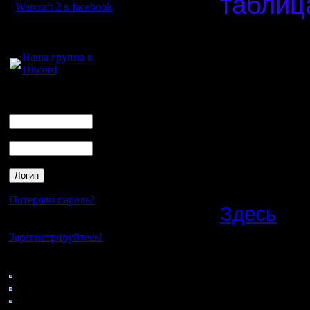
таблица
Warcraft 2 в facebook
Спасибо,
Для голосового
общения:
Наша группа в
Discord
Нажав на 
контакты 
Логин
Ник
предоста
Пароль
Договари
результат
Потеряли пароль?
Здесь
- в
Нет своего аккаунта?
карты, ка
Зарегистрируйтесь!
нужно.
Кто на сайте
52: Гости
0: Пользователи
4121: Пользователи с
Важное
: