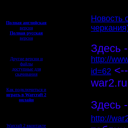
Откуда:
Полная версия, ~
450
Мб
Новость 
с музыкой и видео:
Полная английская
черкания
версия
Полная русская
версия
перевод от war2.ru на
Здесь -
базе перевода от СПК
http://ww
Другие версии и
файлы
<--
доступные для
id=62
скачивания
war2.ru
Как подключиться и
Спасибо, 
играть в Warcraft 2
онлайн
Здесь -
Мы в социальных
http://wa
сетях:
Warcraft 2 вконтакте