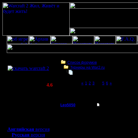
Скачать игру
бесплатно
Список форумов
Турниры на War2.ru
WarCraft 2 COMBAT
Doubles tournament "DAR CRAFT II"
(Warcraft II BNE 2.02+)
Page 4 of 6
«
1
2
3
[4]
5
6
»
Актуальная версия:
4.6
(февраль 2020)
Doubles tournament "DAR CRAFT II", 23 ию
Совместимо с
Windows
Leo5050
Re: Второй командны
XP/Vista/7/8/10
Захватчик
КСТАТИ Я ВЕДЬ ВООБЩЕ
Боевой релиз, ~
40 Мб
хватит пары... поэтом
для игры по сети:
Регистрация:
Английская
версия
19.12.10
Русская
версия
Сообщений: 80