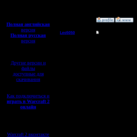
Откуда:
Полная версия, ~
450
Мб
с музыкой и видео:
»
25.6.17 17:35
Полная английская
версия
Leo5050
Re: Второй командны
Полная русская
версия
Захватчик
по поводу деления игро
перевод от war2.ru на
1 лига ... к примеру Ri
базе перевода от СПК
Регистрация:
2 лига... тут я не сил
19.12.10
новички делают непро
Другие версии и
Сообщений: 80
Откуда:
ИТОГО - 2 лузера из г
файлы
и в парных турнирах у
доступные для
конечно понятно , что 
скачивания
добровольном порядке 
потягаться с лесником 
противовес 1-ой... ил
поменялись... и стал 
Как подключиться и
играть в Warcraft 2
А Нубом я уже никого и 
онлайн
P.S. Меня никто никог
объяснил, что 12/2/3/ 
ПОНИМАЛ ПОЧЕМУ ПРИ И
Мы в социальных
все приходилось делат
ПОЭТОМУ ЕСЛИ МОЛО
сетях:
СМЫСЛА НЕТ... КТО-Т
Warcraft 2 вконтакте
МНОГО РАЗ ГОВОРИЛ 