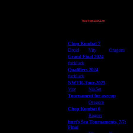
XuRnT[z]
~KennyPowers
~Tora~
backup.war2.ru
Остальные игроки
рали очень заслуженно... ты на ней
Победители турниров
 я не особо заморачивался, но
Chop Kombat 7
Droid
Vity
Oragorn
это был бы NTWR... а на
Grand Final 2024
OW/GSEW/POS... думаю это будет
fuckluck
Extasey
ARMilitar
Qualifiers 2024
fuckluck
ARMilitar
Extasey
NWTR-Tour-2025
Vity
Nik5et
ARMilitar
Tournament for axecup
.
ARMilitar
Oragorn
Extasey
Chop Kombat 6
hurt
Ragner
Extasey
ый я изначально рассчитывал
hurt's Sea Tournaments, 7/7:
Final