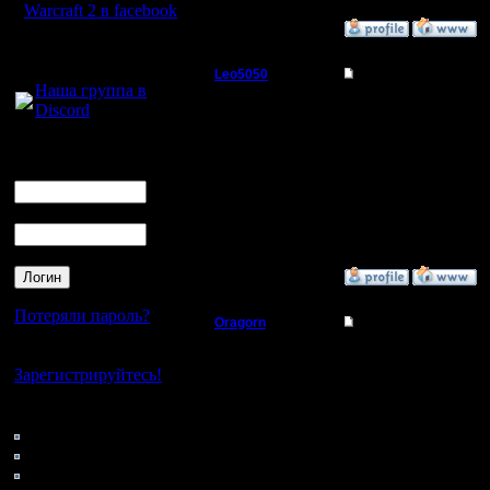
Warcraft 2 в facebook
»
25.6.17 17:33
Для голосового
общения:
Leo5050
Re: Второй командны
Наша группа в
Захватчик
Dar - могу так сказать
Discord
тоже хороший игрок )) 
ЕСТЬ ОДИН НЮАНС - КА
Логин
Регистрация:
на многих картах НИ я 
Ник
19.12.10
Сообщений: 80
Т.Е. к рассуждениям о 
Откуда:
FOC/GOW/POS/GSEW на
Пароль
вообще если Вы не про
интересно )
»
25.6.17 17:18
Потеряли пароль?
Oragorn
Re: Второй командны
Полубог
Нет своего аккаунта?
Всех приветствую ещё
Но обо всё по порядку.
Зарегистрируйтесь!
Регистрация:
По организации:
Кто на сайте
14.10.13
Цитата:
147: Гости
Сообщений: 914
Откуда: Санкт-
К моему явному сожал
0: Пользователи
Петербург
4121: Пользователи с
Правильней сказать, не