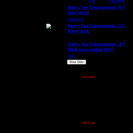
Extasey
Vity
Oragorn
hurt's Sea Tournaments, 6/7:
 уже давно "проверенные" корифеи,
One Strait
ее" испарилось.
Oragorn
ARMilitar
Extasey
hurt's Sea Tournaments, 5/7:
 вовсе за несколько минут.
River fork
Extasey
ARMilitar
Doooda
hurt's Sea Tournaments, 4/7:
кам, мало кто знает, что
High seas combat BNE
ту-который-не-может. Ты его звал
Vity
ARMilitar
None
Show Older
 с техникой - это ладно, бывает.
лько ему было всё рассказано-
Пожертвования
Спасибо:
 об остальных? Что говорить о
FX - $80 (домен)
!
Zelya - (турниры)
lesnik
Dar - (турниры)
Kagan - (турниры)
 когда определяется команда
vova1 - (хостинг)
у "Днари". Кто-то вообще
tolsty - (хостинг)
круг крутней, а нубы с нубами.
ие? Я в том смысле... что кто их
Oragorn - (хостинг)
ого, что вообще игроков не было
2007 год:
т вновь.
Spbwar - $400
Jade -$100