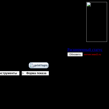
Статус Battle.Net
Расширенный статус
Обновить
server.war2.ru
gow ef~
QuilKs
Victorcicea
нструменты
Форма показа
Jitter
_I_Undine
gow`~~
.. на случай если кому-то не
polandbb
boogiemaster
allanlai
TWN-cancel