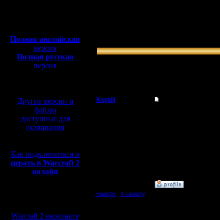
0.00 % (0)
Полная версия, ~
450
»
Oragorn/RusArmy
0.00 % (0)
Мб
»
Chucha/COCKA
с музыкой и видео:
0.00 % (0)
Полная английская
»
KagaN/ViTy
версия
Полная русская
66.67 % (2)
версия
Всего голосов: 3
перевод от war2.ru на
Всего проголосовало: 3
базе перевода от СПК
KagaN
Re: THE XABZAH BAT
Другие версии и
файлы
Полубог
Ок.
доступные для
скачивания
Команды для турнира "
Регистрация:
2.11.16
1. Edo/AlexTrick | DN
Сообщений: 564
2. Dar/Nemo
Как подключиться и
Откуда:
3. Boros/Extasey
играть в Warcraft 2
и все пока что.
онлайн
»
16.9.19 21:41
Наверх
|
К началу
Мы в социальных
сетях:
Ответов
Warcraft 2 вконтакте