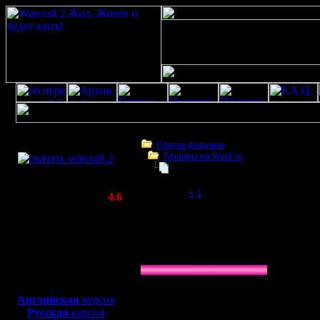
Скачать игру
бесплатно
Список форумов
Турниры на War2.ru
WarCraft 2 COMBAT
THE XABZAH BATTLE | GOW TE 2vs
(Warcraft II BNE 2.02+)
Page 2 of 2
«
1
[2]
Актуальная версия:
4.6
(февраль 2020)
THE XABZAH BATTLE | GOW TE 2vs2.
Совместимо с
Windows
Голосование: Какая команда выглядит ф
XP/Vista/7/8/10
»
Ragner/hurt
Боевой релиз, ~
40 Мб
33.33 % (1)
для игры по сети:
»
lesnik/moz
Английская
версия
0.00 % (0)
Русская
версия
»
Leo/Rio