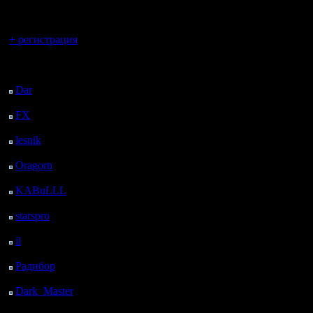
регистрацией
Вы гость здесь.
+ регистрация
Последний
посетитель:
Dar
: 28 Дней 13 ч. 57
м. назад
FX
: 100 Дней 21 ч. 29
м. назад
lesnik
: 133 Дней 23 ч.
47 м. назад
Oragorn
: 141 Дней 23
ч. 56 м. назад
KABuLLL
: 169 Дней
23 ч. 5 м. назад
starspro
: 194 Дней 10
ч. 39 м. назад
il
: 265 Дней 20 ч. 44
м. назад
Радибор
: 289 Дней 16
ч. 31 м. назад
Dark_Master
: 300
Дней 18 ч. 48 м. назад