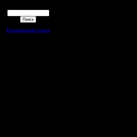
Поиск
Расширенный поиск
Warcraft 2 - скачать бесплатно русскую версию, warcraft 2 серве
- Генерация