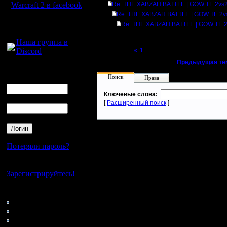
Warcraft 2 в facebook
Re: THE XABZAH BATTLE | GOW TE 2vs2
Re: THE XABZAH BATTLE | GOW TE 2v
Для голосового
Re: THE XABZAH BATTLE | GOW TE 2
общения:
Наша группа в
Discord
Page 2 of 2
«
1
[2]
«
Предыдущая те
Логин
Поиск
Ник
Права
Ключевые слова:
Пароль
[
Расширенный поиск
]
Потеряли пароль?
Нет своего аккаунта?
Зарегистрируйтесь!
Кто на сайте
82: Гости
0: Пользователи
4121: Пользователи с