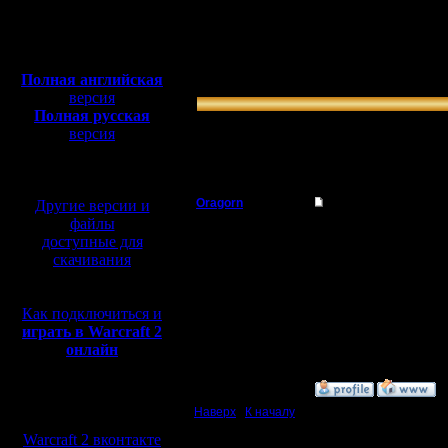
0.00 % (0)
Полная версия, ~
450
»
Oragorn/RusArmy
0.00 % (0)
Мб
»
Chucha/COCKA
с музыкой и видео:
0.00 % (0)
Полная английская
»
KagaN/ViTy
версия
Полная русская
66.67 % (2)
версия
Всего голосов: 3
перевод от war2.ru на
Всего проголосовало: 3
базе перевода от СПК
Oragorn
Re: THE XABZAH BAT
Другие версии и
файлы
Полубог
Цитата:
доступные для
скачивания
и все пока что
Регистрация:
14.10.13
Будут ещё.
Сообщений: 914
__________
Как подключиться и
Откуда: Санкт-
ЗАПИСЬ ПРОДОЛЖАЕ
играть в Warcraft 2
Петербург
онлайн
»
17.9.19 16:04
Мы в социальных
Наверх
|
К началу
сетях:
Warcraft 2 вконтакте