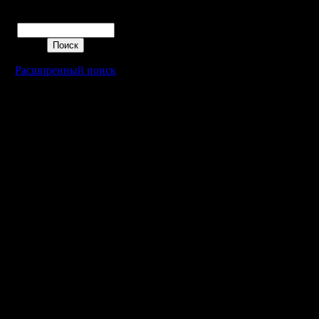
Поиск
Расширенный поиск
Warcraft 2 - скачать бесплатно русскую версию, warcraft 2 серве
- Генерация