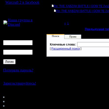
Ответов
Warcraft 2 в facebook
Re: THE XABZAH BATTLE | GOW TE 2vs2
Для голосового
Re: THE XABZAH BATTLE | GOW TE 2v
общения:
Наша группа в
Page 2 of 2
«
1
[2]
Discord
«
Предыдущая те
Логин
Поиск
Права
Ник
Ключевые слова:
Пароль
[
Расширенный поиск
]
Потеряли пароль?
Нет своего аккаунта?
Зарегистрируйтесь!
Кто на сайте
51: Гости
0: Пользователи
4121: Пользователи с