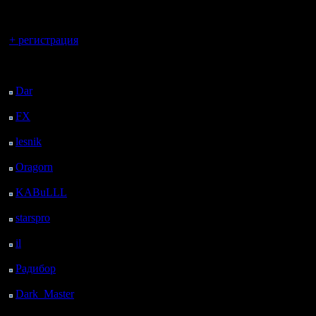
регистрацией
Вы гость здесь.
+ регистрация
Последний
посетитель:
Dar
: 27 Дней 3 м.
назад
FX
: 99 Дней 7 ч. 35
м. назад
lesnik
: 132 Дней 9 ч.
53 м. назад
Oragorn
: 140 Дней 10
ч. 2 м. назад
KABuLLL
: 168 Дней
9 ч. 11 м. назад
starspro
: 192 Дней 20
ч. 45 м. назад
il
: 264 Дней 6 ч. 50 м.
назад
Радибор
: 288 Дней 2
ч. 37 м. назад
Dark_Master
: 299
Дней 4 ч. 53 м. назад