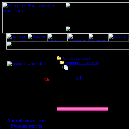
Скачать игру
бесплатно
Список форумов
Турниры на War2.ru
WarCraft 2 COMBAT
THE XABZAH BATTLE | GOW TE 2vs
(Warcraft II BNE 2.02+)
Page 2 of 2
«
1
[2]
Актуальная версия:
4.6
(февраль 2020)
THE XABZAH BATTLE | GOW TE 2vs2.
Совместимо с
Windows
Голосование: Какая команда выглядит ф
XP/Vista/7/8/10
»
Ragner/hurt
Боевой релиз, ~
40 Мб
33.33 % (1)
для игры по сети:
»
lesnik/moz
Английская
версия
0.00 % (0)
Русская
версия
»
Leo/Rio