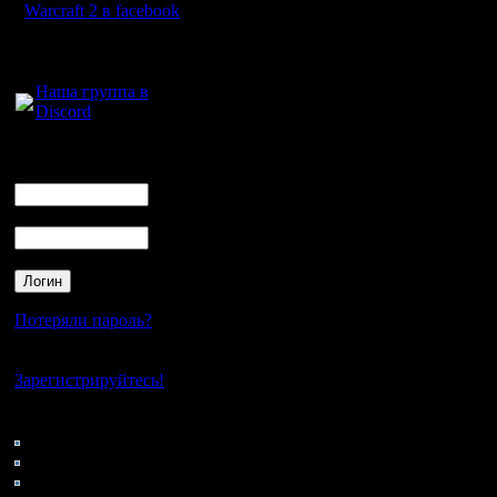
Warcraft 2 в facebook
Для голосового
общения:
Наша группа в
Discord
Логин
Ник
Пароль
Потеряли пароль?
Нет своего аккаунта?
Зарегистрируйтесь!
Кто на сайте
161: Гости
0: Пользователи
4121: Пользователи с