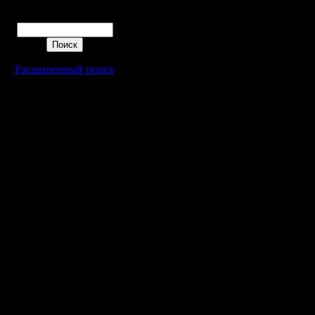
Поиск
Расширенный поиск
Warcraft 2 - скачать бесплатно русскую версию, warcraft 2 серве
- Генерация