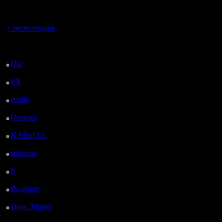
регистрацией
Вы гость здесь.
+ регистрация
Последний
посетитель:
Dar
: 27 Дней 14 ч. 30
м. назад
FX
: 99 Дней 22 ч. 2
м. назад
lesnik
: 133 Дней 20 м.
назад
Oragorn
: 141 Дней 29
м. назад
KABuLLL
: 168 Дней
23 ч. 38 м. назад
starspro
: 193 Дней 11
ч. 12 м. назад
il
: 264 Дней 21 ч. 17
м. назад
Радибор
: 288 Дней 17
ч. 4 м. назад
Dark_Master
: 299
Дней 19 ч. 21 м. назад