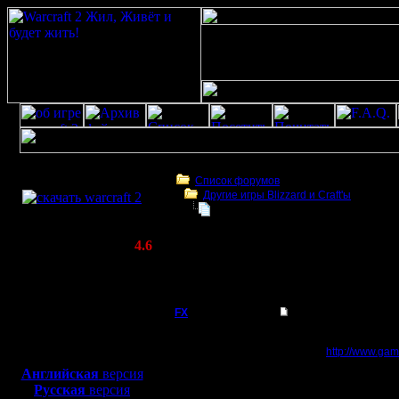
Скачать игру
бесплатно
Список форумов
Другие игры Blizzard и Craft'ы
WarCraft 2 COMBAT
Blizzard анонсировали классический
(Warcraft II BNE 2.02+)
Актуальная версия:
4.6
(февраль 2020)
Blizzard анонсировали классический World
Совместимо с
Warcraft (на Bli
Windows
XP/Vista/7/8/10
FX
Blizzard анонсировал
Ванильное мороженое 
Боевой релиз, ~
40 Мб
Warcraft
http://www.game
для игры по сети:
Английская
версия
Регистрация:
Русская
версия
15.8.06