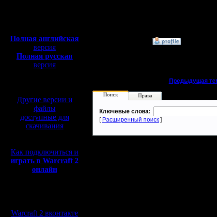
Сообщений: 395
Полная версия, ~
450
Откуда:
Мб
с музыкой и видео:
Полная английская
»
26.11.17 01:27
версия
Полная русская
версия
перевод от war2.ru на
«
Предыдущая те
базе перевода от СПК
Поиск
Права
Другие версии и
файлы
Ключевые слова:
доступные для
[
Расширенный поиск
]
скачивания
Как подключиться и
играть в Warcraft 2
онлайн
Мы в социальных
сетях:
Warcraft 2 вконтакте