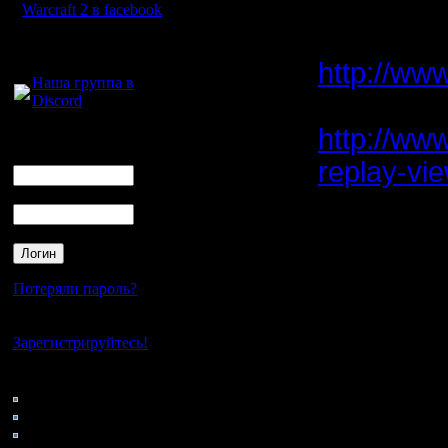
серьезная
Регистрация:
Warcraft 2 в facebook
11.2.07
конечно 
Сообщений: 191
Для голосового
Откуда:
общения:
http://ww
Наша группа в
конкретн
Discord
http://ww
Логин
Ник
replay-vie
Пароль
переносят
opensourc
компиляц
Потеряли пароль?
прочий к
Нет своего аккаунта?
авторским
Зарегистрируйтесь!
все равн
Кто на сайте
оригианл
221: Гости
0: Пользователи
касаемо 
4121: Пользователи с