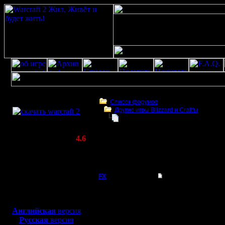
Скачать игру
бесплатно
Список форумов
Другие игры Blizzard и Craft'ы
WarCraft 2 COMBAT
Оригинальный Starcraft запустил
(Warcraft II BNE 2.02+)
Актуальная версия:
4.6
(февраль 2020)
Оригинальный Starcraft запустили в брау
Совместимо с
версия Sta
Windows
XP/Vista/7/8/10
FX
Оригинальный Starc
Оригиналь
Боевой релиз, ~
40 Мб
для игры по сети:
запустил
Английская
версия
Регистрация:
Русская
версия
15.8.06