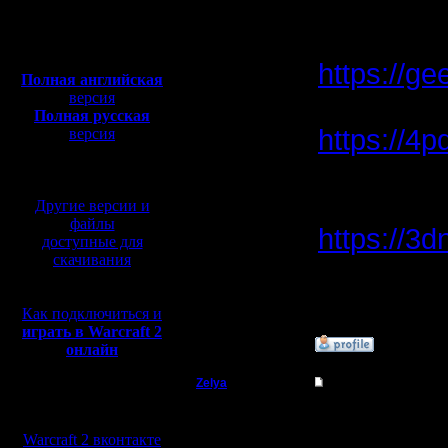
версия St
Сообщений: 395
Полная версия, ~
450
Откуда:
Мб
с музыкой и видео:
https://ge
Полная английская
версия
HTML5-ве
Полная русская
https://4
версия
перевод от war2.ru на
Оригиналь
базе перевода от СПК
запустил
Другие версии и
файлы
https://3
доступные для
скачивания
Оригиналь
запустил
Как подключиться и
играть в Warcraft 2
»
19.2.18 23:48
онлайн
Zelya
Re: Оригинальный S
Мы в социальных
Владыка
По онлай
сетях:
Warcraft 2 вконтакте