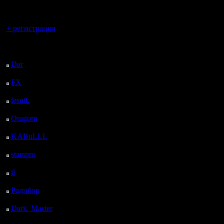
регистрацией
"играть",
Вы гость здесь.
идется пр
+ регистрация
просмотр
Последний
посетитель:
Dar
: 26 Дней 9 ч. 46
Что же к
м. назад
FX
: 98 Дней 17 ч. 18
новости, 
м. назад
lesnik
: 131 Дней 19 ч.
распиаре
36 м. назад
Oragorn
: 139 Дней 19
сорсы уже
ч. 45 м. назад
KABuLLL
: 167 Дней
менее мо
18 ч. 54 м. назад
starspro
: 192 Дней 6 ч.
нескольк
28 м. назад
1. На ба
il
: 263 Дней 16 ч. 33
м. назад
openbw
Радибор
: 287 Дней 12
ч. 20 м. назад
2. Рекомп
Dark_Master
: 298
Дней 14 ч. 37 м. назад