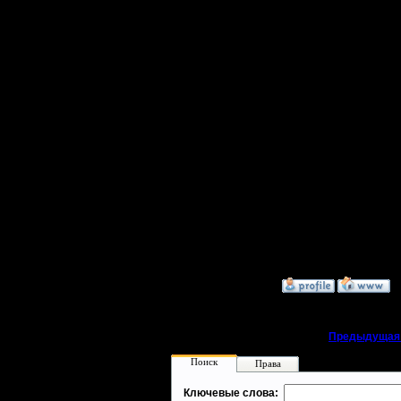
C, C++ и
Javascrip
он взял 
[ Редакти
12:07 ]
[ Редакти
12:08 ]
»
22.2.18 17:20
«
Предыдущая
Поиск
Права
Ключевые слова: