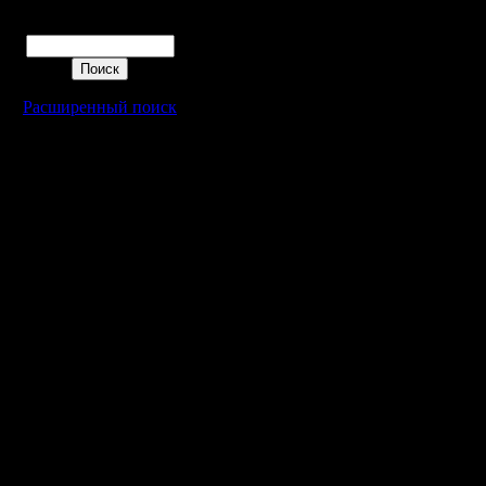
ассембле
Поиск
3. Что-то
4. Что-т
и напоми
Расширенный поиск
только с
Очень со
человек 
втихаря ч
вдруг вык
Starcraft
тексте но
немало п
код с яз