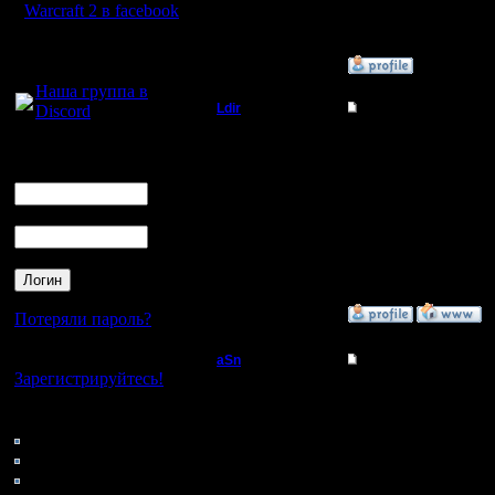
Откуда:
Warcraft 2 в facebook
Для голосового
»
21.9.05 16:32
общения:
Наша группа в
Ldir
Re: Ответьте Плз кт
Discord
Админ
Кстати, я недавно игр
Логин
стороны - купите хотя
Ник
Да пусть модемщики игр
Регистрация:
1 на 1 я не кому не от
25.2.05
Пароль
Сообщений: 1017
--
Откуда:
Warcraft 2 Forever!
Н.Новгород
»
21.9.05 12:37
Потеряли пароль?
Нет своего аккаунта?
aSn
Re: Ответьте Плз кт
Зарегистрируйтесь!
Полубог
Вывод: прощайте модем
Кто на сайте
--
96: Гости
Регистрация:
Стучите в Асю 46795
13.2.05
0: Пользователи
Сообщений: 322
4121: Пользователи с
Откуда: Прага