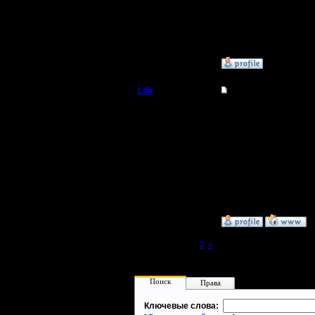
4.3.05
Сообщений: 29
Откуда:
»
14.9.05 14:47
Ldir
Re: Ответьте Плз кт
Админ
Цитата:
Товарищ Ldir, когда з
Регистрация:
25.2.05
Насколько я помню у т
Сообщений: 1017
А в целом..месяц так
Откуда:
Н.Новгород
--
Warcraft 2 Forever!
»
14.9.05 13:21
Page 1 of 2
[1]
2
»
Поиск
Права
Ключевые слова: