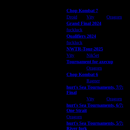
Победители турниров
Chop Kombat 7
Droid
Vity
Oragorn
Grand Final 2024
fuckluck
Extasey
ARMilitar
Qualifiers 2024
 улучшть связь, ну и вы со своей
fuckluck
ARMilitar
Extasey
NWTR-Tour-2025
Vity
Nik5et
ARMilitar
Tournament for axecup
ARMilitar
Oragorn
Extasey
Chop Kombat 6
hurt
Ragner
Extasey
hurt's Sea Tournaments, 7/7:
Final
Extasey
Vity
Oragorn
hurt's Sea Tournaments, 6/7:
One Strait
Oragorn
ARMilitar
Extasey
hurt's Sea Tournaments, 5/7:
River fork