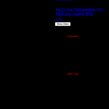
Extasey
ARMilitar
Doooda
hurt's Sea Tournaments, 4/7:
High seas combat BNE
Vity
ARMilitar
None
Show Older
рутся в сеть VPN. Улучшения
Пожертвования
Спасибо:
FX - $80 (домен)
Zelya - (турниры)
lesnik
Dar - (турниры)
Kagan - (турниры)
vova1 - (хостинг)
я)
tolsty - (хостинг)
Oragorn - (хостинг)
2007 год:
Spbwar - $400
Jade -$100
MasterKsa - $60
Lisak -$52
Cocka - $50
2 - с минимальными, почти
Konstkl - $50
остью модемов и игра была
Ldir - $50
рмозил - это все могут отметить.
Gadzila - $20