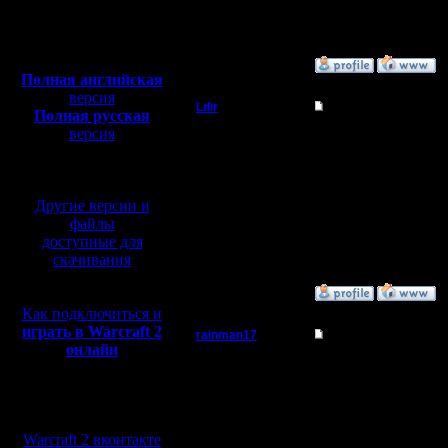
Откуда:
Полная версия, ~
450
Мб
с музыкой и видео:
»
26.9.05 18:11
Полная английская
версия
Ldir
Re: Ответьте Плз кт
Полная русская
версия
Админ
может ещё потому-что
перевод от war2.ru на
XP плохо с VPN дружит
базе перевода от СПК
Регистрация:
--
25.2.05
Warcraft 2 Forever!
Другие версии и
Сообщений: 1017
Откуда:
файлы
Н.Новгород
доступные для
скачивания
»
21.9.05 16:58
Как подключиться и
играть в Warcraft 2
rainman17
Re: Ответьте Плз кт
онлайн
Владыка
У меня модем Zyxel Omn
надо идти до сервера.
Мы в социальных
Регистрация:
сетях:
4.3.05
Сообщений: 29
Warcraft 2 вконтакте