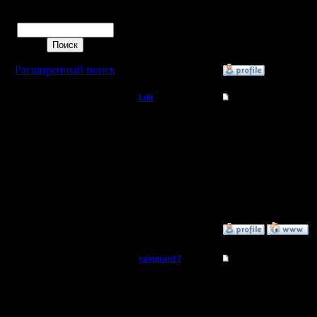
4.3.05
Поиск
Сообщений: 29
Откуда:
Расширенный поиск
»
14.9.05 15:25
Ldir
Re: Ответьте Плз кт
Админ
это уже не моя заслуга,
Хоть с VPN, хоть без 
личному составу.
Регистрация:
25.2.05
Сейчас на сервере аде
Сообщений: 1017
Откуда:
--
Н.Новгород
Warcraft 2 Forever!
»
14.9.05 15:06
rainman17
Re: Ответьте Плз кт
Владыка
Через месяц у меня уж
Регистрация: