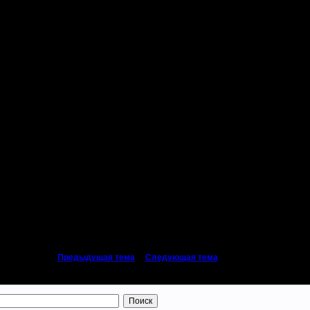
о может.
аравотает VPN сервер без лагов?
ебя модемная связь. У модемщиков всегда будут лаги.
 поиграмем, а там посмотрим. Дальшейшие усовершенстования уже достаточно
«
Предыдущая тема
|
Следующая тема
»