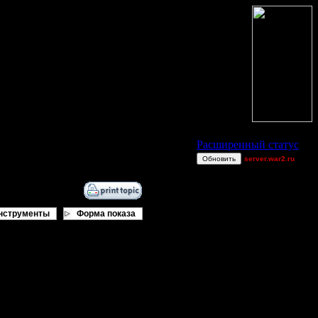
Статус Battle.Net
Расширенный статус
Обновить
server.war2.ru
gow
Raiden~
gow gow gow
нструменты
Форма показа
Luigygames
CharlieChoplin
Jitter
Soundgarden
_I_Undine
Bubb1e
boogiemaster