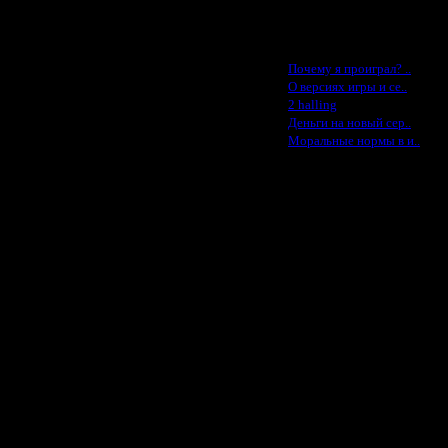
Feature -$10
Последние статьи
·
Почему я проиграл? ..
·
О версиях игры и се..
·
2 halling
·
Деньги на новый сер..
·
Моральные нормы в и..
 изматывание нервов всему