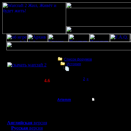
Скачать игру
бесплатно
Список форумов
История
WarCraft 2 COMBAT
Ответьте Плз кто может.
(Warcraft II BNE 2.02+)
Page 1 of 2
[1]
2
»
Актуальная версия:
4.6
(февраль 2020)
Ответьте Плз кто может.
Совместимо с
Windows
Artemm
Re: Ответьте Плз кт
XP/Vista/7/8/10
Военный Вождь
Все-таки с VPN играть 
Боевой релиз, ~
40 Мб
Помню до его введения
В игру не войдешь, не
для игры по сети:
Регистрация:
Сейчас хорошо, только 
Английская
версия
20.6.05
Русская
версия
Сообщений: 43