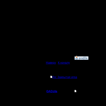
таком сл
развиват
хронологи
как задум
идет разв
да и в иг
постепен
»
23.4.07 19:32
Наверх
|
К началу
Ответов
Re: Закрытая игра
GADzila
Re: Закрытая игра
Командир
чтобы по