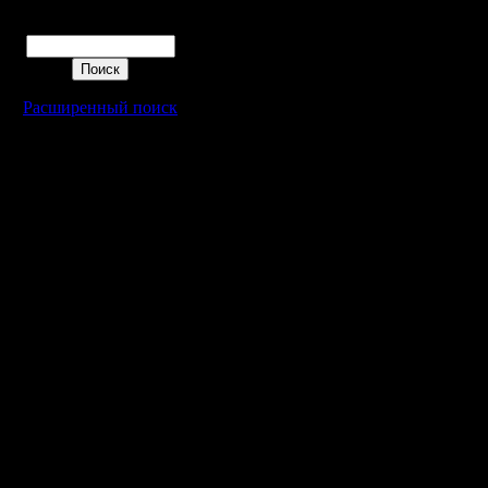
каты. Мо
Поиск
задворки
вынести 
Расширенный поиск
сунется (
дальше к
Неполхо 
держать 2
(наприме
изнутри,
снаружи,
можно бы
чтобы ун
обычно та
снаружи 