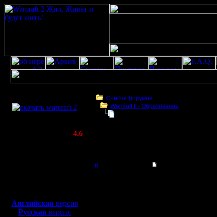
Скачать игру
бесплатно
Список форумов
Warcraft II - Образование
WarCraft 2 COMBAT
Закрытая игра
(Warcraft II BNE 2.02+)
Актуальная версия:
4.6
(февраль 2020)
Закрытая игра
Совместимо с
Windows
il
Re: Закрытая игра
XP/Vista/7/8/10
Добрый Админ
Ну, в зак
Боевой релиз, ~
40 Мб
для игры по сети:
никогда 
Регистрация:
Английская
версия
10.5.06
Русская
версия
Цитата:
Сообщений: 2471