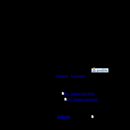
мясом ко
короче сп
обороной,
прибегая
магов, ко
много, м
понаписа
»
23.4.07 23:42
Наверх
|
К началу
Ответов
Re: Закрытая игра
Re: Закрытая игра
GADzila
Re: Закрытая игра
Командир
Цитата: