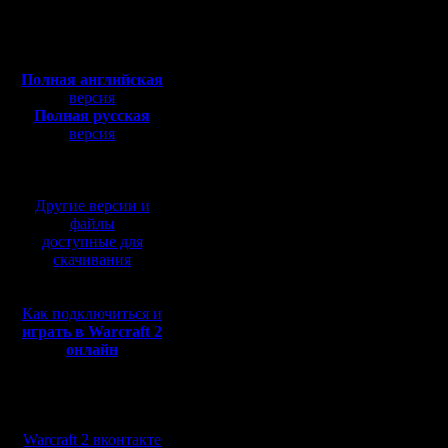
Откуда:
Полная версия, ~
450
Мб
На базе с
с музыкой и видео:
Полная английская
огров, дл
версия
Полная русская
отбиться,
версия
перевод от war2.ru на
вдруг сл
базе перевода от СПК
Другие версии и
Обычно н
файлы
доступные для
держать н
скачивания
да и то в
Как подключиться и
должен з
играть в Warcraft 2
онлайн
то дерево
проход.
Мы в социальных
Или можн
сетях:
Warcraft 2 вконтакте