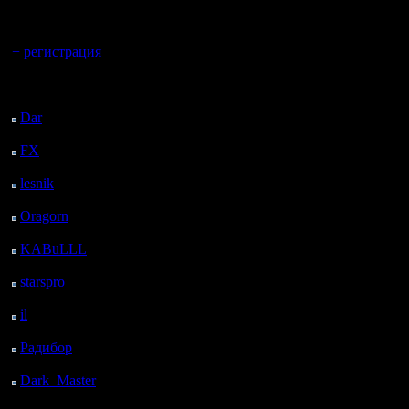
регистрацией
противник
Вы гость здесь.
прибежал 
+ регистрация
блуда еще
Последний
посетитель:
плохо (хо
Dar
: 27 Дней 18 ч. 24
м. назад
закрылся
FX
: 100 Дней 1 ч. 56
м. назад
начале иг
lesnik
: 133 Дней 4 ч.
задача п
13 м. назад
Oragorn
: 141 Дней 4
1-2 атаки
ч. 23 м. назад
KABuLLL
: 169 Дней
все.
3 ч. 32 м. назад
starspro
: 193 Дней 15
Тут можн
ч. 6 м. назад
il
: 265 Дней 1 ч. 11 м.
расстави
назад
Радибор
: 288 Дней 20
они не н
ч. 58 м. назад
D&D и во
Dark_Master
: 299
Дней 23 ч. 14 м. назад