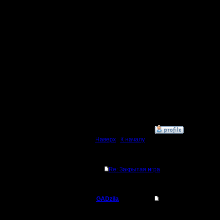
Регистрация:
29.6.05
В случае 
Сообщений: 40
Откуда:
закрытую
не стоит.
неправда
предыдущ
»
24.4.07 17:02
Наверх
|
К началу
Ответов
Re: Закрытая игра
GADzila
Re: Закрытая игра
Командир
беда в то