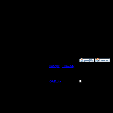
моих огро
Да, вот т
поэтому б
атаку DK
полезно -
стараюсь
»
23.4.07 02:24
Наверх
|
К началу
GADzila
Re: Закрытая игра
Командир
если уж 
нескольки
Регистрация:
29.6.05
трех паче
Сообщений: 40
Откуда: