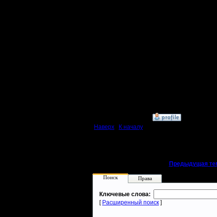
написано
нельзя пр
догму., д
принцип,
подстраи
стиль шт
включаем
»
24.4.07 19:58
Наверх
|
К началу
«
Предыдущая те
Поиск
Права
Ключевые слова:
[
Расширенный поиск
]