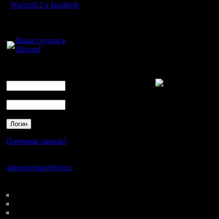
барака, 
Warcraft 2 в facebook
появляли
Для голосового
общения:
А 1-2 пач
Наша группа в
Discord
должны с
блудиться
Логин
Ник
Пароль
Цитата:
Прибегае
Потеряли пароль?
начинает
Нет своего аккаунта?
Зарегистрируйтесь!
Игра в з
Кто на сайте
60: Гости
расчитана
0: Пользователи
4121: Пользователи с
развитьс