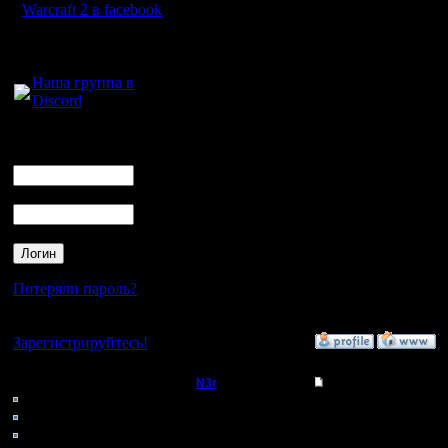
war2 раст
Warcraft 2 в facebook
свою оче
Для голосового
общения:
RainMan’а
Наша группа в
Если кто-
Discord
городов,
Логин
Ник
встретит
Пароль
Поговорит
--
Потеряли пароль?
Warcraft 
Нет своего аккаунта?
Зарегистрируйтесь!
»
21.4.05 10:44
Кто на сайте
N3r
Re: Встреча на выс
159: Гости
Захватчик
0: Пользователи
Гуд, Дава
4121: Пользователи с