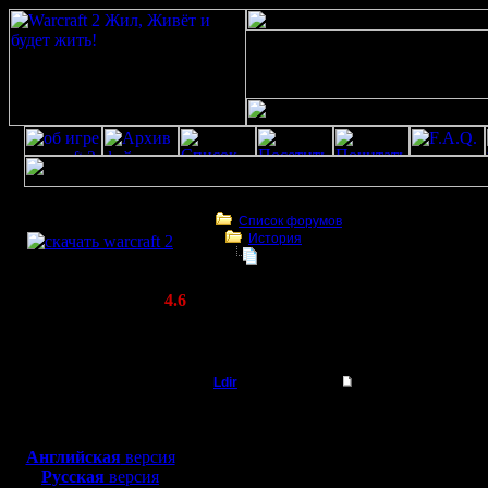
Скачать игру
бесплатно
Список форумов
История
WarCraft 2 COMBAT
Встреча на высш.уровне Черчилль
(Warcraft II BNE 2.02+)
Актуальная версия:
4.6
(февраль 2020)
Встреча на высш.уровне Черчилль, Рузве
Совместимо с
Сталин.
Windows
XP/Vista/7/8/10
Ldir
Встреча на высш.ур
Админ
Москва, 
Боевой релиз, ~
40 Мб
для игры по сети:
На канун
Английская
версия
Регистрация:
Русская
версия
25.2.05