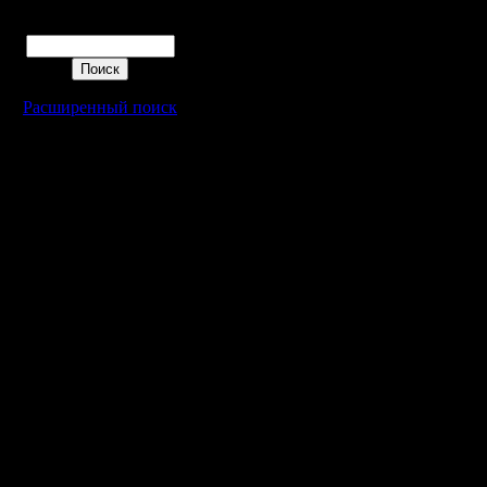
Поиск
Расширенный поиск
Warcraft 2 - скачать бесплатно русскую версию, warcraft 2 серве
- Генерация