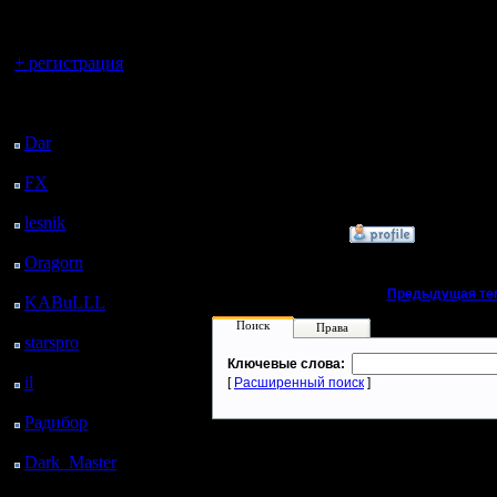
поединок 
регистрацией
Регистрация:
18.4.05
проверить
Сообщений: 62
Вы гость здесь.
Откуда:
+ регистрация
Это не вы
Последний
предложе
посетитель:
Dar
: 25 Дней 20 ч. 52
ты? Прик
м. назад
FX
: 98 Дней 4 ч. 24
волосы :о
м. назад
lesnik
: 131 Дней 6 ч.
»
26.4.05 13:38
42 м. назад
Oragorn
: 139 Дней 6
ч. 51 м. назад
«
Предыдущая те
KABuLLL
: 167 Дней
6 ч. назад
Поиск
Права
starspro
: 191 Дней 17
ч. 34 м. назад
Ключевые слова:
il
: 263 Дней 3 ч. 39 м.
[
Расширенный поиск
]
назад
Радибор
: 286 Дней 23
ч. 26 м. назад
Dark_Master
: 298
Дней 1 ч. 43 м. назад