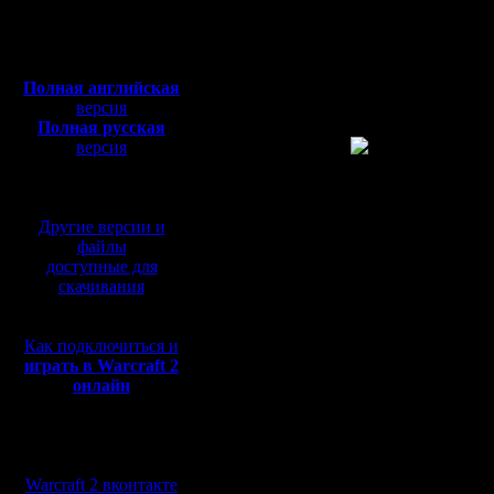
сильнейш
Сообщений: 1017
Откуда:
Полная версия, ~
450
Н.Новгород
Rainman(
Мб
с музыкой и видео:
pa(Москв
Полная английская
версия
MasterKs
Полная русская
версия
В скромн
перевод от war2.ru на
базе перевода от СПК
четырёх
Другие версии и
цен обсу
файлы
доступные для
новейшие
скачивания
сообщили
Как подключиться и
будет рул
играть в Warcraft 2
бомбомет
онлайн
Короче, р
Мы в социальных
Радует то
сетях:
Warcraft 2 вконтакте