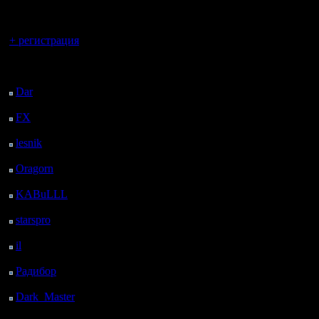
регистрацией
Вы гость здесь.
+ регистрация
Последний
посетитель:
Dar
: 25 Дней 18 ч. 19
м. назад
FX
: 98 Дней 1 ч. 51
м. назад
lesnik
: 131 Дней 4 ч. 9
м. назад
Oragorn
: 139 Дней 4
ч. 18 м. назад
KABuLLL
: 167 Дней
3 ч. 27 м. назад
starspro
: 191 Дней 15
ч. 1 м. назад
il
: 263 Дней 1 ч. 6 м.
назад
Радибор
: 286 Дней 20
ч. 53 м. назад
Dark_Master
: 297
Дней 23 ч. 9 м. назад