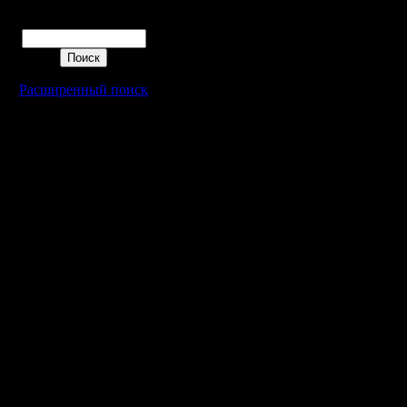
Поиск
Расширенный поиск
Warcraft 2 - скачать бесплатно русскую версию, warcraft 2 серве
- Генерация