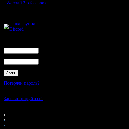
Warcraft 2 в facebook
Для голосового
общения:
Наша группа в
Discord
Логин
Ник
Пароль
Потеряли пароль?
Нет своего аккаунта?
Зарегистрируйтесь!
Кто на сайте
168: Гости
0: Пользователи
4121: Пользователи с