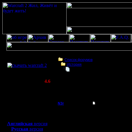
Скачать игру
бесплатно
Список форумов
История
WarCraft 2 COMBAT
Встреча на высш.уровне Черчилль
(Warcraft II BNE 2.02+)
Актуальная версия:
4.6
(февраль 2020)
Встреча на высш.уровне Черчилль, Рузве
Совместимо с
Сталин.
Windows
XP/Vista/7/8/10
N3r
Re: Встреча на выс
Захватчик
Гуд, Давайте-ка устрой
Боевой релиз, ~
40 Мб
мастерство. Это не вы
для игры по сети:
ты? Прикольно, длинны
Английская
версия
Регистрация:
Русская
версия
18.4.05