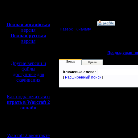
Сообщений: 62
Откуда:
Полная версия, ~
450
Мб
с музыкой и видео:
»
26.4.05 13:38
Полная английская
Наверх
|
К началу
версия
Полная русская
версия
перевод от war2.ru на
базе перевода от СПК
«
Предыдущая те
Поиск
Права
Другие версии и
файлы
Ключевые слова:
доступные для
[
Расширенный поиск
]
скачивания
Как подключиться и
играть в Warcraft 2
онлайн
Мы в социальных
сетях:
Warcraft 2 вконтакте