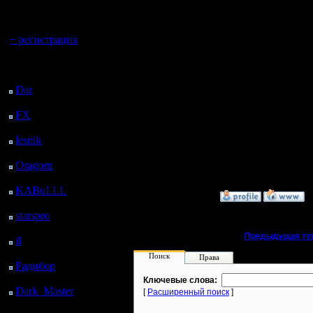
регистрацией
А сейчас
2 бнет-се
Вы гость здесь.
+ регистрация
Первый 1
Последний
Второй: s
посетитель:
Dar
: 25 Дней 4 ч. 28
war2.ru о
м. назад
FX
: 97 Дней 12 ч.
для его р
назад
lesnik
: 130 Дней 14 ч.
17 м. назад
А лаги эт
Oragorn
: 138 Дней 14
ч. 27 м. назад
KABuLLL
: 166 Дней
»
15.11.07 01:17
13 ч. 36 м. назад
starspro
: 191 Дней 1 ч.
10 м. назад
«
Предыдущая те
il
: 262 Дней 11 ч. 15
м. назад
Поиск
Права
Радибор
: 286 Дней 7
ч. 2 м. назад
Ключевые слова:
Dark_Master
: 297
[
Расширенный поиск
]
Дней 9 ч. 18 м. назад