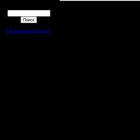
Поиск
Расширенный поиск
Warcraft 2 - скачать бесплатно русскую версию, warcraft 2 серве
- Генерация