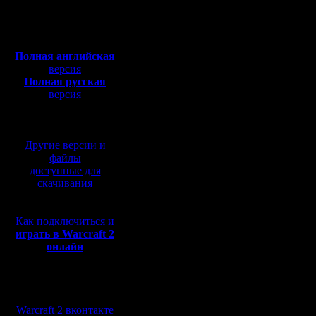
Откуда:
сайт или 
Полная версия, ~
450
Мб
полно лю
с музыкой и видео:
Полная английская
на постн
версия
Полная русская
plz
версия
перевод от war2.ru на
И еще в 
базе перевода от СПК
сервер ст
Другие версии и
иногда в
файлы
доступные для
проходит
скачивания
тормозов
Как подключиться и
раз в чат
играть в Warcraft 2
онлайн
зайти на
про какой
Мы в социальных
Но я тогд
сетях:
Warcraft 2 вконтакте