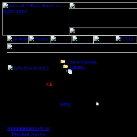
Скачать игру
бесплатно
Список форумов
Корзина
WarCraft 2 COMBAT
Помогите разобраться с лагом
(Warcraft II BNE 2.02+)
Актуальная версия:
4.6
(февраль 2020)
Помогите разобраться с лагом
Совместимо с
Windows
Slonic
Помогите разобрать
XP/Vista/7/8/10
Пехотинец
Зачастую 
Боевой релиз, ~
40 Мб
для игры по сети:
в баттл н
Регистрация:
Английская
версия
24.9.07
Русская
версия
0 games, 
Сообщений: 13