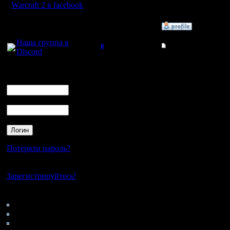
разобрат
Warcraft 2 в facebook
Для голосового
»
14.11.07 22:52
общения:
Наша группа в
il
Re: Помогите разоб
Discord
Добрый Админ
Такое ощ
Логин
тот battl
Ник
Регистрация:
10.5.06
случайно
Сообщений: 2471
Пароль
Откуда:
192.168.
Еще пров
Потеряли пароль?
editor: с
Нет своего аккаунта?
Зарегистрируйтесь!
заходишь
Кто на сайте
192.168.1
94: Гости
0: Пользователи
4121: Пользователи с