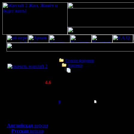
Скачать игру
бесплатно
Список форумов
Корзина
WarCraft 2 COMBAT
Помогите разобраться с лагом
(Warcraft II BNE 2.02+)
Актуальная версия:
4.6
(февраль 2020)
Помогите разобраться с лагом
Совместимо с
Windows
il
Re: Помогите разоб
XP/Vista/7/8/10
Добрый Админ
Такое ощ
Боевой релиз, ~
40 Мб
для игры по сети:
тот battl
Регистрация:
Английская
версия
10.5.06
Русская
версия
случайно
Сообщений: 2471