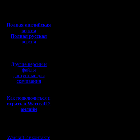
Откуда:
192.168.
Полная версия, ~
450
Мб
с музыкой и видео:
Полная английская
Еще пров
версия
Полная русская
editor: с
версия
перевод от war2.ru на
заходишь
базе перевода от СПК
192.168.1
Другие версии и
файлы
доступные для
А сейчас
скачивания
2 бнет-се
Как подключиться и
Первый 1
играть в Warcraft 2
онлайн
Второй: s
war2.ru о
Мы в социальных
для его р
сетях:
Warcraft 2 вконтакте