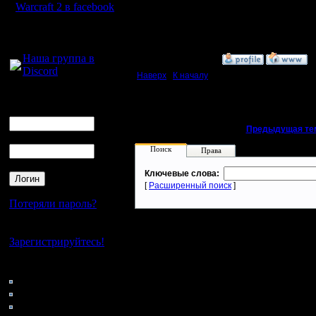
Warcraft 2 в facebook
А лаги эт
Для голосового
общения:
Наша группа в
»
15.11.07 01:17
Discord
Наверх
|
К началу
Логин
Ник
«
Предыдущая те
Пароль
Поиск
Права
Ключевые слова:
[
Расширенный поиск
]
Потеряли пароль?
Нет своего аккаунта?
Зарегистрируйтесь!
Кто на сайте
118: Гости
0: Пользователи
4121: Пользователи с