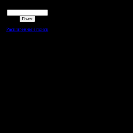
Поиск
Расширенный поиск
Warcraft 2 - скачать бесплатно русскую версию, warcraft 2 серве
- Генерация