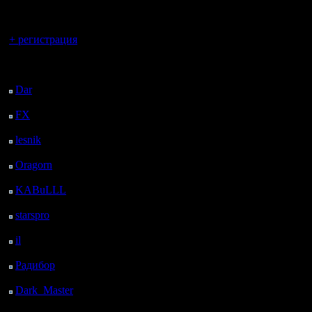
регистрацией
Вы гость здесь.
+ регистрация
Последний
посетитель:
Dar
: 28 Дней 8 ч. 43
м. назад
FX
: 100 Дней 16 ч. 15
м. назад
lesnik
: 133 Дней 18 ч.
33 м. назад
Oragorn
: 141 Дней 18
ч. 42 м. назад
KABuLLL
: 169 Дней
17 ч. 51 м. назад
starspro
: 194 Дней 5 ч.
25 м. назад
il
: 265 Дней 15 ч. 31
м. назад
Радибор
: 289 Дней 11
ч. 18 м. назад
Dark_Master
: 300
Дней 13 ч. 34 м. назад