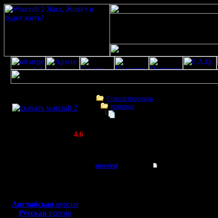
Скачать игру
бесплатно
Список форумов
Корзина
WarCraft 2 COMBAT
спасити-памагите!
(Warcraft II BNE 2.02+)
Актуальная версия:
4.6
(февраль 2020)
спасити-памагите!
Совместимо с
Windows
rinsvind
спасити-памагите!
XP/Vista/7/8/10
Батрак
Скачал с
Боевой релиз, ~
40 Мб
для игры по сети:
3.02. Все
Регистрация:
Английская
версия
4.10.08
Русская
версия
выбросил
Сообщений: 1