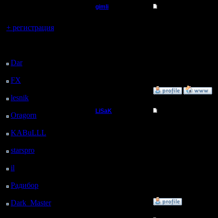
регистрацией
gimli
Re: спасити-памагит
Вы гость здесь.
Мастер
Заходим н
+ регистрация
не парим
Регистрация:
Последний
13.6.05
посетитель:
давно.
Сообщений: 477
Dar
: 25 Дней 13 ч. 19
Откуда: Moscow
м. назад
FX
: 97 Дней 20 ч. 51
м. назад
»
7.10.08 19:01
lesnik
: 130 Дней 23 ч.
8 м. назад
LiSaK
Re: спасити-памагит
Oragorn
: 138 Дней 23
ч. 18 м. назад
Захватчик
Гимли все
KABuLLL
: 166 Дней
22 ч. 27 м. назад
но правда 
Регистрация:
starspro
: 191 Дней 10
11.6.06
Только н
ч. 1 м. назад
Сообщений: 87
Откуда: От
il
: 262 Дней 20 ч. 6 м.
верблюда
непривет
назад
Радибор
: 286 Дней 15
ч. 53 м. назад
»
7.10.08 22:37
Dark_Master
: 297
Дней 18 ч. 9 м. назад