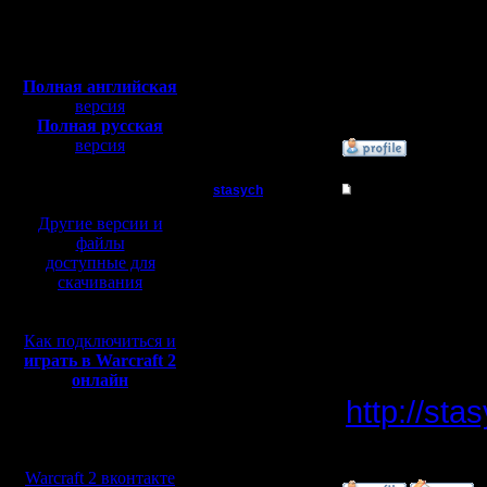
Откуда:
сервер vp
Полная версия, ~
450
Мб
один. Как
с музыкой и видео:
Полная английская
пригласи
версия
Полная русская
версия
»
4.10.08 05:40
перевод от war2.ru на
базе перевода от СПК
stasych
Re: спасити-памагит
Захватчик
Другие версии и
если вобщ
файлы
команда /
доступные для
Регистрация:
скачивания
14.5.08
если нет,
Сообщений: 66
Откуда: Москва
Как подключиться и
играть в Warcraft 2
--
онлайн
http://sta
Мы в социальных
будь
сетях:
Warcraft 2 вконтакте