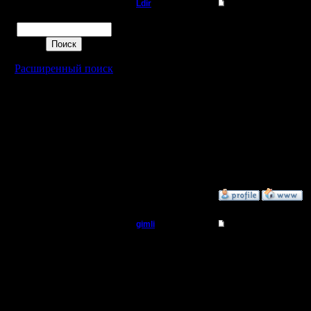
Ldir
Re: спасити-памагит
Поиск
Админ
Lisak пра
заходил..
Регистрация:
25.2.05
Расширенный поиск
так и не 
Сообщений: 1017
Откуда:
Н.Новгород
больше н
--
Warcraft 
»
8.10.08 11:40
gimli
Re: спасити-памагит
Мастер
Ду ю спи
дуешь тог
Регистрация:
13.6.05
можно вы
Сообщений: 477
Откуда: Moscow