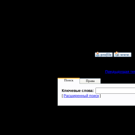
А вот нас
- хз - я 
до сих по
перед со
»
8.10.08 16:34
«
Предыдущая те
Поиск
Права
Ключевые слова:
[
Расширенный поиск
]