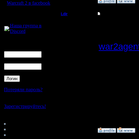
»
4.10.08 21:12
Warcraft 2 в facebook
Для голосового
Ldir
Re: спасити-памагит
общения:
Админ
1.заходи
Наша группа в
Discord
2. запуск
Регистрация:
25.2.05
Логин
war2agen
Сообщений: 1017
Ник
Откуда:
Н.Новгород
нибудь е
Пароль
[ Редакти
10:38 ]
Потеряли пароль?
Нет своего аккаунта?
--
Зарегистрируйтесь!
Warcraft 
Кто на сайте
96: Гости
0: Пользователи
»
7.10.08 18:31
4121: Пользователи с