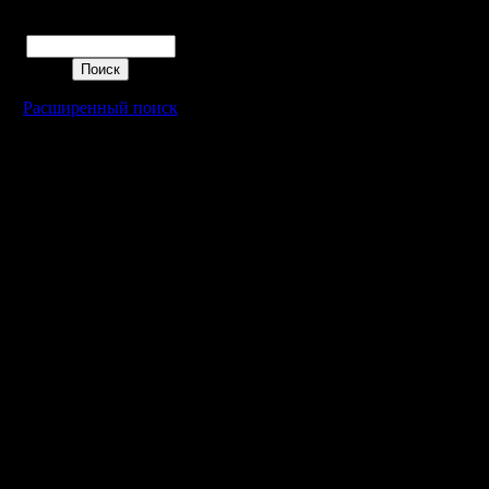
инете ссы
Регистрация:
Поиск
7.9.07
образа ди
Сообщений: 3
Откуда:
версией.
Расширенный поиск
оказалас
все 10 пе
Может быт
своё успе
частям? 
свой исо
части с 
75000000
получить
ахива rar
нибудь 11