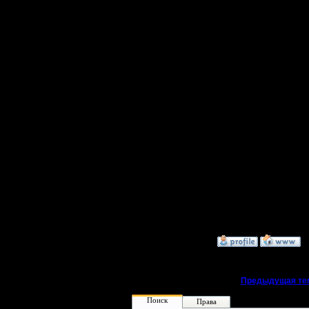
хватит и
И с англи
такая же
потерялас
все.
Торрент р
[ Редакти
22:43 ]
»
14.9.07 23:42
«
Предыдущая те
Поиск
Права