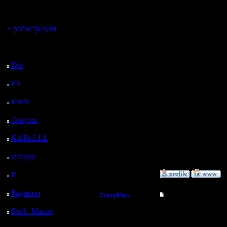
А на ftp 
регистрацией
есть - wa
Вы гость здесь.
+ регистрация
bne, да е
Последний
вообще н
посетитель:
Dar
: 28 Дней 13 ч. 57
Если толь
м. назад
FX
: 100 Дней 21 ч. 29
рапидшар
м. назад
этим зан
lesnik
: 133 Дней 23 ч.
47 м. назад
возни мно
Oragorn
: 141 Дней 23
ч. 56 м. назад
IMHO тре
KABuLLL
: 169 Дней
23 ч. 5 м. назад
удобнее.
starspro
: 194 Дней 10
ч. 39 м. назад
il
: 265 Дней 20 ч. 44
»
9.9.07 03:22
м. назад
Радибор
: 289 Дней 16
CrazyMan
Re: Русская версия 
ч. 31 м. назад
Батрак
Dark_Master
: 300
На самом
Дней 18 ч. 48 м. назад