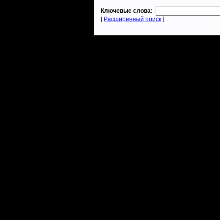
Ключевые слова:
[
Расширенный поиск
]
Warcraft 2 - скачать бесплатно русскую версию, warcraft 2 серве
- Генерация