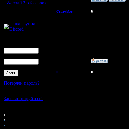
Warcraft 2 в facebook
CrazyMan
Re: Русская версия 
Для голосового
общения:
Батрак
='(
Наша группа в
Discord
желатель
Регистрация:
7.9.07
Логин
Сообщений: 3
Ник
Откуда:
Пароль
»
8.9.07 22:00
il
Re: Русская версия 
Добрый Админ
Думаю, б
Потеряли пароль?
нереальн
Нет своего аккаунта?
Регистрация:
10.5.06
Зарегистрируйтесь!
Можно ещ
Сообщений: 2471
Откуда:
Кто на сайте
но это ви
80: Гости
0: Пользователи
4121: Пользователи с