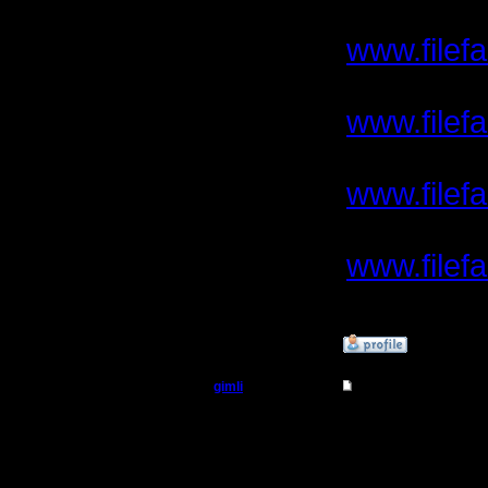
8.
www.filefa
9.
www.filefa
10.
www.filefa
11.
www.filefa
(облом!)
»
13.9.07 14:33
gimli
Re: Русская версия 
Мастер
Ужоснахх
лежит обр
Регистрация:
13.6.05