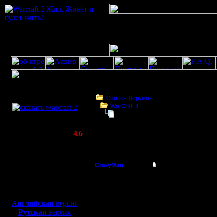
Скачать игру
бесплатно
Список форумов
WarCraft II
WarCraft 2 COMBAT
Русская версия Warcraft 2 BNE
(Warcraft II BNE 2.02+)
Актуальная версия:
4.6
(февраль 2020)
Русская версия Warcraft 2 BNE
Совместимо с
Windows
CrazyMan
Русская версия Warc
XP/Vista/7/8/10
Батрак
Такая ве
Боевой релиз, ~
40 Мб
для игры по сети:
существу
Регистрация:
Английская
версия
7.9.07
Русская
версия
не досовс
Сообщений: 3