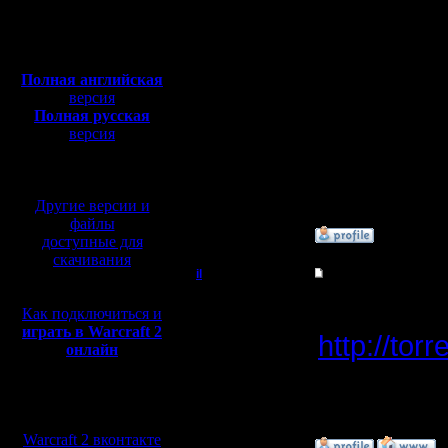
Откуда:
Darkness)
Полная версия, ~
450
Мб
У кого ес
с музыкой и видео:
Полная английская
выложите 
версия
Полная русская
либо мож
версия
перевод от war2.ru на
нибудь вс
базе перевода от СПК
передать 
Другие версии и
файлы
»
7.9.07 16:54
доступные для
скачивания
il
Re: Русская версия 
Добрый Админ
Русская 
Как подключиться и
играть в Warcraft 2
http://torr
Регистрация:
онлайн
10.5.06
трекер ус
Сообщений: 2471
Откуда:
Мы в социальных
сетях:
Warcraft 2 вконтакте
»
8.9.07 14:09