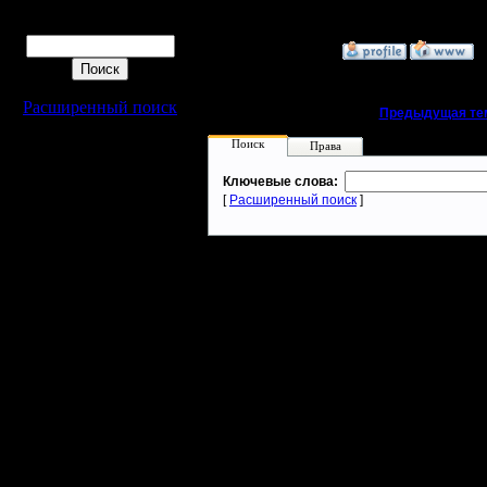
Warcraft 
Поиск
»
6.11.07 15:07
Расширенный поиск
«
Предыдущая те
Поиск
Права
Ключевые слова:
[
Расширенный поиск
]
Warcraft 2 - скачать бесплатно русскую версию, warcraft 2 серве
- Генерация