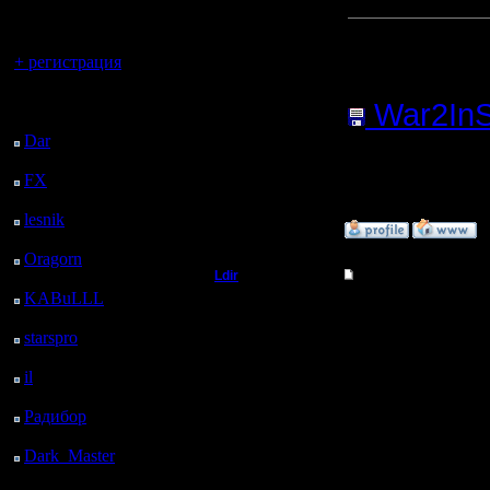
регистрацией
Прикреп
Вы гость здесь.
+ регистрация
сообщен
Последний
War2InSi
посетитель:
Dar
: 25 Дней 9 ч.
(Размер 
назад
1049 Наж
FX
: 97 Дней 16 ч. 32
м. назад
lesnik
: 130 Дней 18 ч.
»
5.11.07 06:41
50 м. назад
Oragorn
: 138 Дней 18
Ldir
Re: Плагин для War2
ч. 59 м. назад
KABuLLL
: 166 Дней
Админ
Спасибо,
18 ч. 8 м. назад
starspro
: 191 Дней 5 ч.
над этим.
Регистрация:
42 м. назад
25.2.05
il
: 262 Дней 15 ч. 47
Проверю 
Сообщений: 1017
м. назад
Откуда:
Радибор
: 286 Дней 11
Н.Новгород
ч. 34 м. назад
--
Dark_Master
: 297
Дней 13 ч. 51 м. назад