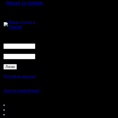
стабильно
Warcraft 2 в facebook
версией i
Для голосового
общения:
Кто хочет
Наша группа в
Discord
Надо зап
запустить 
Логин
Ник
программ
Пароль
сделает 
Да, еще:
реплеи, 
Потеряли пароль?
выключить
Нет своего аккаунта?
пытаться 
Зарегистрируйтесь!
Кто на сайте
104: Гости
[ Редактир
0: Пользователи
4121: Пользователи с
04:46 ]