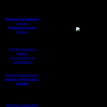
Откуда:
нажимает
Полная версия, ~
450
Мб
сохраняе
с музыкой и видео:
Полная английская
опять на
версия
Полная русская
версия
перевод от war2.ru на
В общем,
базе перевода от СПК
чтобы мо
Другие версии и
вечер зап
файлы
доступные для
прогу, а 
скачивания
само все 
Как подключиться и
Пока это 
играть в Warcraft 2
онлайн
совсем п
написанн
Мы в социальных
тестирова
сетях:
Warcraft 2 вконтакте