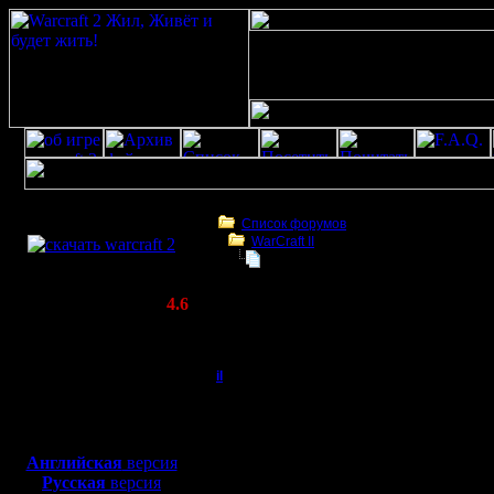
Скачать игру
бесплатно
Список форумов
WarCraft II
WarCraft 2 COMBAT
Плагин для War2InSight - автозап
(Warcraft II BNE 2.02+)
Актуальная версия:
4.6
(февраль 2020)
Плагин для War2InSight - автозапись
Совместимо с
Windows
il
Плагин для War2InSig
XP/Vista/7/8/10
Добрый Админ
Сделал ту
Боевой релиз, ~
40 Мб
для игры по сети:
программ
Регистрация:
Английская
версия
10.5.06
Русская
версия
состояние
Сообщений: 2471