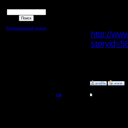
Админ
Подробна
Поиск
денег:
Регистрация:
25.2.05
Сообщений: 1017
Откуда:
Расширенный поиск
Н.Новгород
http://ww
storyid=5
--
Warcraft 
»
1.12.07 23:25
Ldir
Re: Upgrade сервер
Админ
пришли де
товарищи,
Регистрация:
25.2.05
Можно ещ
Сообщений: 1017
Откуда: