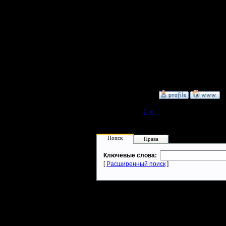
17213 ру
Добавлю,
--
Warcraft 
»
12.12.07 14:31
Page 1 of 2
[1]
2
»
Поиск
Права
Ключевые слова:
[
Расширенный поиск
]