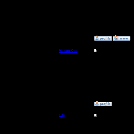
Н.Новгород
--
Warcraft 
»
5.12.07 20:35
MasterKsa
Re: Upgrade сервер
Мастер
Одним сл
кого есть
Регистрация:
7.3.05
От всех и
Сообщений: 177
Откуда:
кого нет н
»
6.12.07 14:42
Ldir
Re: Upgrade сервер
Админ
Konstkl в