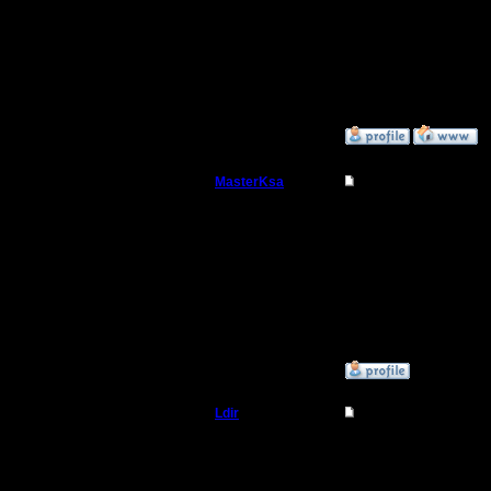
Регистрация:
25.2.05
--
Сообщений: 1017
Откуда:
Н.Новгород
Warcraft 
»
9.12.07 17:36
MasterKsa
Re: Upgrade сервер
Мастер
УРА! УРА
Регистрация:
7.3.05
Сообщений: 177
Откуда:
»
10.12.07 19:20
Ldir
Re: Upgrade сервер
Админ
spbwar вн