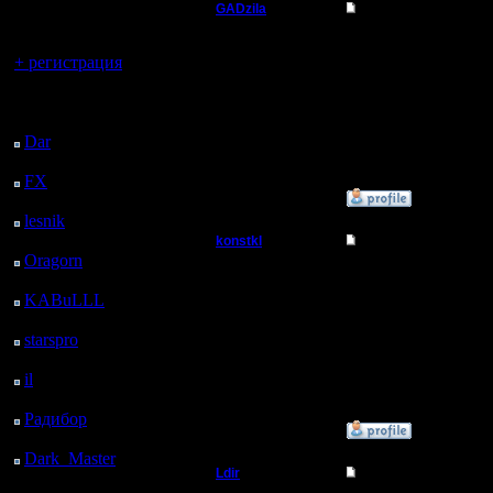
регистрацией
GADzila
Re: Upgrade сервер
Командир
Вы гость здесь.
жертвую 
+ регистрация
находитс
Регистрация:
Последний
29.6.05
кармане у
Сообщений: 40
посетитель:
Откуда:
Dar
: 24 Дней 20 ч. 30
м. назад
FX
: 97 Дней 4 ч. 2 м.
»
9.11.07 16:36
назад
lesnik
: 130 Дней 6 ч.
20 м. назад
konstkl
Re: Upgrade сервер
Oragorn
: 138 Дней 6
Пехотинец
С меня 50
ч. 29 м. назад
KABuLLL
: 166 Дней
Кстати, 
5 ч. 38 м. назад
Регистрация:
29.7.05
starspro
: 190 Дней 17
Сообщений: 16
ч. 12 м. назад
Откуда:
il
: 262 Дней 3 ч. 17 м.
назад
Радибор
: 285 Дней 23
»
11.11.07 18:58
ч. 4 м. назад
Dark_Master
: 297
Ldir
Re: Upgrade сервер
Дней 1 ч. 21 м. назад