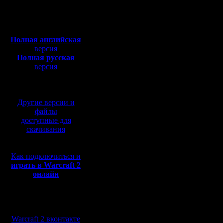
Откуда:
Н.Новгород
Собственн
Полная версия, ~
450
Мб
хватит, п
с музыкой и видео:
Полная английская
может\хоч
версия
Полная русская
В ближай
версия
перевод от war2.ru на
кто сколь
базе перевода от СПК
забугорн
Другие версии и
файлы
доступные для
А пока на
скачивания
Ldir - $10
Как подключиться и
Masterksa
играть в Warcraft 2
онлайн
Konstkl - 
Vad - $50
Мы в социальных
Pimster -
сетях:
Warcraft 2 вконтакте