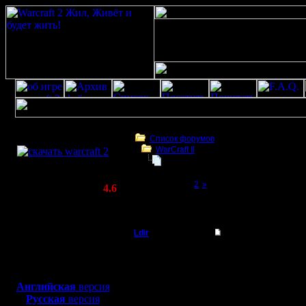
Скачать игру
бесплатно
Список форумов
WarCraft II
WarCraft 2 COMBAT
Upgrade сервера
(Warcraft II BNE 2.02+)
Page 1 of 2
[1]
2
»
Актуальная версия:
4.6
(февраль 2020)
Upgrade сервера
Совместимо с
Windows
Ldir
Upgrade сервера
XP/Vista/7/8/10
Админ
Последне
Боевой релиз, ~
40 Мб
для игры по сети:
пергрузк
Регистрация:
Английская
версия
25.2.05
Русская
версия
сервер.
Сообщений: 1017