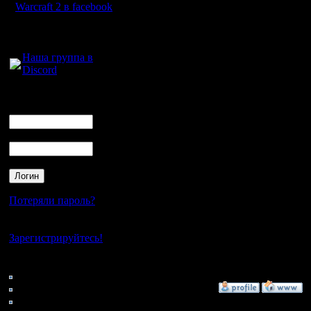
eS[MaGe]
Warcraft 2 в facebook
Gadzila -
Для голосового
общения:
Наша группа в
Discord
Кто еще
Логин
Ник
Пароль
[ Редакти
Потеряли пароль?
Нет своего аккаунта?
--
Зарегистрируйтесь!
Warcraft 
Кто на сайте
89: Гости
0: Пользователи
»
8.11.07 11:13
4121: Пользователи с