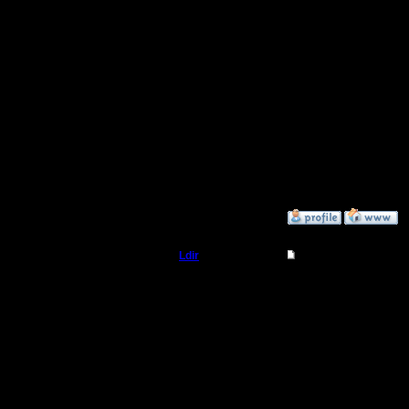
истинный
Регистрация:
25.2.05
Сообщений: 1017
Откуда:
Н.Новгород
Итак, ост
в список
--
Warcraft 
»
10.12.07 21:02
Ldir
Re: Upgrade сервер
Админ
Сегодня 
бакински
Регистрация:
25.2.05
Сегодня 
Сообщений: 1017
Откуда:
Н.Новгород
Intel Cor