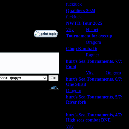
1.12.07 23:25
fuckluck
Extasey
ARMilitar
5.12.07 20:35
Qualifiers 2024
12.12.07 14:31
fuckluck
ARMilitar
Extasey
12.12.07 15:22
NWTR-Tour-2025
Vity
Nik5et
ARMilitar
Tournament for axecup
ARMilitar
Oragorn
Extasey
Chop Kombat 6
hurt
Ragner
Extasey
hurt's Sea Tournaments, 7/7:
Final
Extasey
Vity
Oragorn
hurt's Sea Tournaments, 6/7:
One Strait
Oragorn
ARMilitar
Extasey
hurt's Sea Tournaments, 5/7:
River fork
Extasey
ARMilitar
Doooda
hurt's Sea Tournaments, 4/7:
High seas combat BNE
Vity
ARMilitar
None