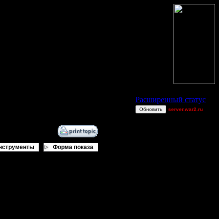
Статус Battle.Net
Расширенный статус
Обновить
server.war2.ru
TEST
JuggerNot24
GOW
нструменты
Форма показа
[OH]TAKEOVER
Dj~
--Rygar--
miguelperu
ет принять участие.
JustForFun
же примут участие
Eagle88DJB
CommadantJ