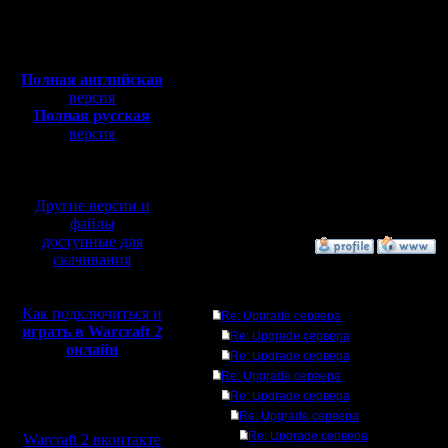
Откуда:
Masterksa - $60
Н.Новгород
Konstkl - $50
Полная версия, ~
450
Vad - $50
Мб
Pimster -$25
с музыкой и видео:
eS[MaGe] -$25
Gadzila - $20
Полная английская
версия
Полная русская
Кто еще?
версия
перевод от war2.ru на
базе перевода от СПК
[ Редактировано Ldir в 
--
Другие версии и
Warcraft 2 Forever!
файлы
доступные для
»
8.11.07 11:13
скачивания
Ответов
Как подключиться и
Re: Upgrade сервера
играть в Warcraft 2
Re: Upgrade сервера
онлайн
Re: Upgrade сервера
Re: Upgrade сервера
Re: Upgrade сервера
Мы в социальных
Re: Upgrade сервера
сетях:
Re: Upgrade сервера
Warcraft 2 вконтакте