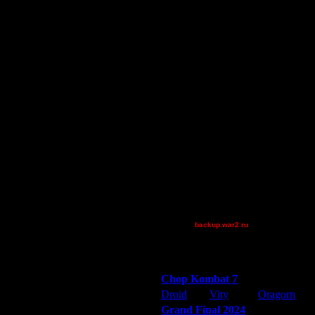
lodkeserith
Остальные игроки
AA.GreenGoblin
FaT~PiG
JayHawkerz
Jordan4385
P!NK
Pangster2015
QuilKs
Shotgun
Superhigh
Theboy
van[z]
Дата
XuRnT[z]
9.11.07 16:36
backup.war2.ru
Остальные игроки
6.12.07 14:42
12.12.07 18:21
Победители турниров
11.11.07 18:58
Chop Kombat 7
22.12.07 16:08
22.12.07 18:02
Droid
Vity
Oragorn
22.12.07 23:15
Grand Final 2024