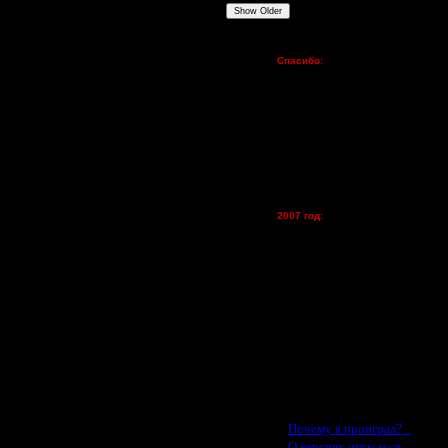
Show Older
Пожертвования
Спасибо:
FX - $80 (домен)
Zelya - (турниры)
lesnik
Dar - (турниры)
Kagan - (турниры)
vova1 - (хостинг)
tolsty - (хостинг)
Oragorn - (хостинг)
2007 год:
Spbwar - $400
Jade -$100
MasterKsa - $60
Lisak -$52
Cocka - $50
Konstkl - $50
Ldir - $50
Gadzila - $20
Feature -$10
Последние статьи
·
Почему я проиграл? ..
·
О версиях игры и се..