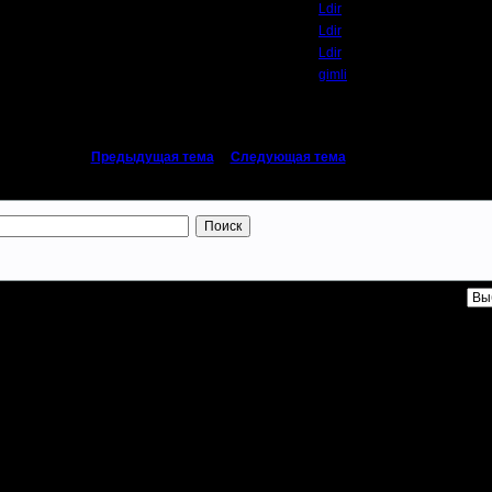
Ldir
Ldir
Ldir
gimli
«
Предыдущая тема
|
Следующая тема
»