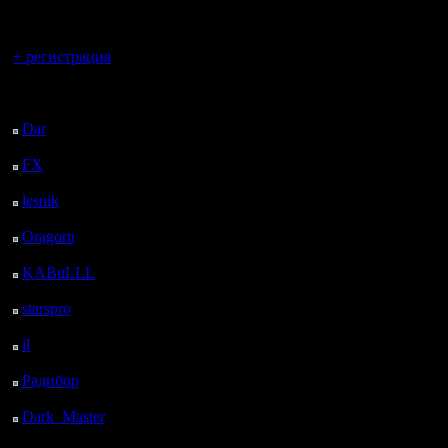
регистрацией
Вы гость здесь.
+ регистрация
Последний
посетитель:
Dar
: 26 Дней 9 ч. 46
м. назад
FX
: 98 Дней 17 ч. 18
м. назад
lesnik
: 131 Дней 19 ч.
36 м. назад
Oragorn
: 139 Дней 19
ч. 45 м. назад
KABuLLL
: 167 Дней
18 ч. 54 м. назад
starspro
: 192 Дней 6 ч.
28 м. назад
il
: 263 Дней 16 ч. 33
м. назад
Радибор
: 287 Дней 12
ч. 20 м. назад
Dark_Master
: 298
Дней 14 ч. 37 м. назад