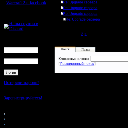
Warcraft 2 в facebook
Re: Upgrade сервера
Re: Upgrade сервера
Для голосового
Re: Upgrade сервера
общения:
Re: Upgrade сервера
Наша группа в
Discord
Page 1 of 2
[1]
2
»
Логин
Ник
Поиск
Права
Пароль
Ключевые слова:
[
Расширенный поиск
]
Потеряли пароль?
Нет своего аккаунта?
Зарегистрируйтесь!
Кто на сайте
220: Гости
0: Пользователи
4121: Пользователи с