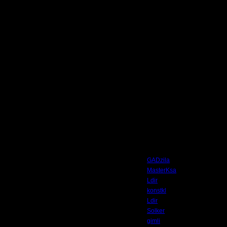
14.11.07 11:42 ]
Автор
GADzila
MasterKsa
Ldir
konstkl
Ldir
Solker
gimli