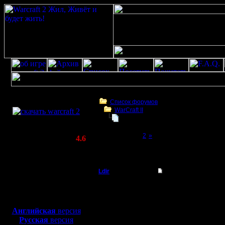
Скачать игру
бесплатно
Список форумов
WarCraft II
WarCraft 2 COMBAT
Upgrade сервера
(Warcraft II BNE 2.02+)
Page 1 of 2
[1]
2
»
Актуальная версия:
4.6
(февраль 2020)
Upgrade сервера
Совместимо с
Windows
Ldir
Upgrade сервера
XP/Vista/7/8/10
Админ
Последнее время серв
Боевой релиз, ~
40 Мб
Собственных средсв у 
В ближайшем будушем, 
для игры по сети:
Регистрация:
Английская
версия
25.2.05
А пока начало такое:
Русская
версия
Сообщений: 1017
Ldir - $100