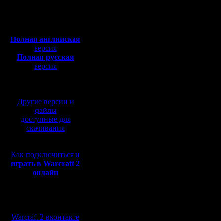
Откуда: Moscow
с любопытством следя
Битвой гигантов.
Полная версия, ~
450
Битвой, в ходе которо
Мб
находились в состоян
с музыкой и видео:
экранов мониторов, п
нервного потения. Чт
Полная английская
зрелищем, экзальтиро
версия
Итак, дамы (?) и госп
Полная русская
Оговорюсь, что наблю
версия
**************************
перевод от war2.ru на
PRIVET & Nimez VS Hi
базе перевода от СПК
**************************
Другие версии и
Раунд первый. Мастер
файлы
доступные для
"Ага, пео-о-ончики!..."
скачивания
Nimez.
PRIVET - лево верх - De
Nimez - право верх - Bl
Как подключиться и
играть в Warcraft 2
Клики клавиш и кноп
онлайн
и тихим дыханием деся
PRIVETственный вопль- 
PRIVETственный вопль- 
Клики учащаются и пер
Мы в социальных
Минеры PRIVETa бегут 
сетях:
и встречных минеров...
Warcraft 2 вконтакте
К P. заходят на базу 