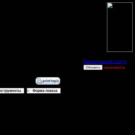
Статус Battle.Net
Расширенный статус
Обновить
server.war2.ru
gow Dj~ games ef
Dj~
Smegma
нструменты
Форма показа
ItJiggles
miguelperu
AA.GreenGoblin
Остальные игроки
BlueFlare[AS]
Gourmet
Jordan4385