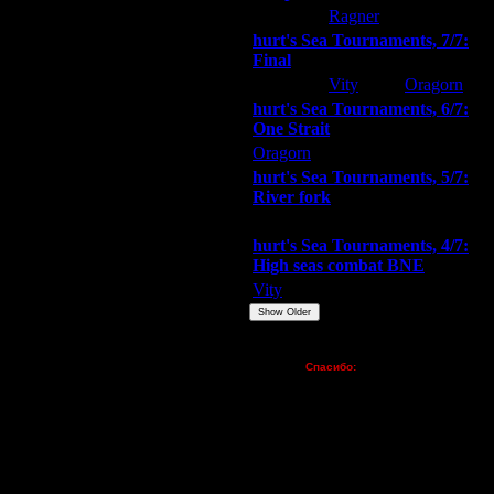
hurt
Ragner
Extasey
hurt's Sea Tournaments, 7/7:
Final
Extasey
Vity
Oragorn
hurt's Sea Tournaments, 6/7:
One Strait
Oragorn
ARMilitar
Extasey
hurt's Sea Tournaments, 5/7:
River fork
Extasey
ARMilitar
Doooda
hurt's Sea Tournaments, 4/7:
High seas combat BNE
Vity
ARMilitar
None
Show Older
Пожертвования
Спасибо:
FX - $80 (домен)
Zelya - (турниры)
lesnik
Dar - (турниры)
Kagan - (турниры)
vova1 - (хостинг)