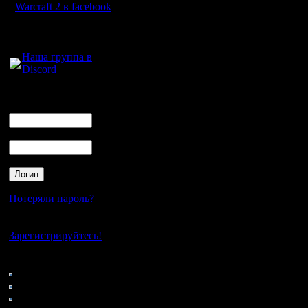
P. отбивается.
Warcraft 2 в facebook
Родившиеся минеры Lio
джентельменски.
Для голосового
P. пытается отбиться, 
общения:
Последними тремя мине
кстати обредшие блуд,
Наша группа в
Lion отбивается, поте
Discord
Nimez начинает через 
Потом, подло переждав
к тому на базу, и веде
Логин
Lion пытается оказать
Ник
приходит в запустение
Nimez переключается н
барака, и , постепенно
Пароль
Болельщики начинают 
Невооруженный взгляд
Nimez понимает все с 
Nimez понимает все с 
Раунд второй. ХСК.
Потеряли пароль?
"Где тут мои сексуаль
PRIVET.
Нет своего аккаунта?
Зарегистрируйтесь!
PRIVET - низ центр- ко
Nimez - право выше цен
Кто на сайте
163: Гости
PRIVET находит Liona 
0: Пользователи
2 барака и фермы.
Затем, по часовой стр
4121: Пользователи с
под беспомощные крик