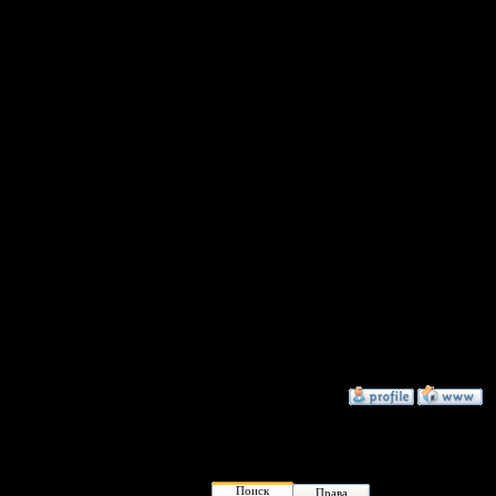
Hirurg.
Да, даже по описанию 
Vovchik.
Неа описание не смог
Чаша весов склонялась
Эххх, это надо было ви
`*:o)
Да, это была битва! Я
HSC был хитрый план 
PRIVETовских кораблик
центр к PRIVETу прип
разрушения. HIMAUA-т
А вообще, все 3 игры 
Dmitr
Перечитал, блин, такая
BullDogs
»
30.11.07 23:16
Поиск
Права