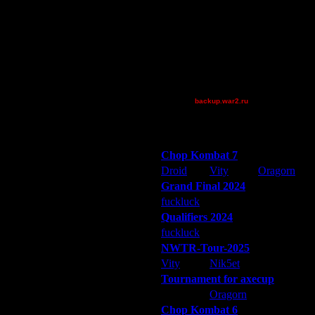
Mr.SlaYeR
QuilKs
Theboy
XuRnT[z]
[OH]TAKEOVER
[TD]CrUsH
backup.war2.ru
Остальные игроки
Победители турниров
Chop Kombat 7
Droid
Vity
Oragorn
Grand Final 2024
fuckluck
Extasey
ARMilitar
Qualifiers 2024
fuckluck
ARMilitar
Extasey
NWTR-Tour-2025
Vity
Nik5et
ARMilitar
Tournament for axecup
ARMilitar
Oragorn
Extasey
Chop Kombat 6