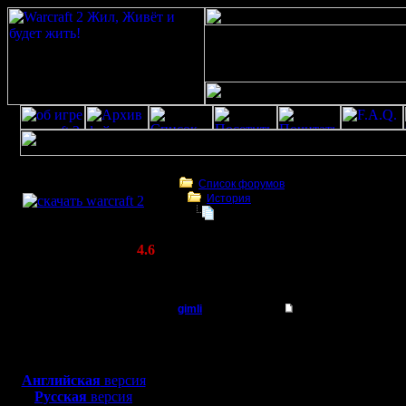
Скачать игру
бесплатно
Список форумов
История
WarCraft 2 COMBAT
Swamp: Рулезз, ради которого стои
(Warcraft II BNE 2.02+)
Актуальная версия:
4.6
(февраль 2020)
Swamp: Рулезз, ради которого стоит рюхат
Совместимо с
Windows
gimli
Swamp: Рулезз, ради
XP/Vista/7/8/10
Мастер
-=-=-=-=-=-=-=-=-=-=-=-
Боевой релиз, ~
40 Мб
Дата: Wed, 17 Nov 19
Тема: Re: Рулезз, ради
для игры по сети:
Регистрация:
-=-=-=-=-=-=-=-=-=-=-=-
Английская
версия
13.6.05
Русская
версия
Сообщений: 477
Вчерашний вечер для