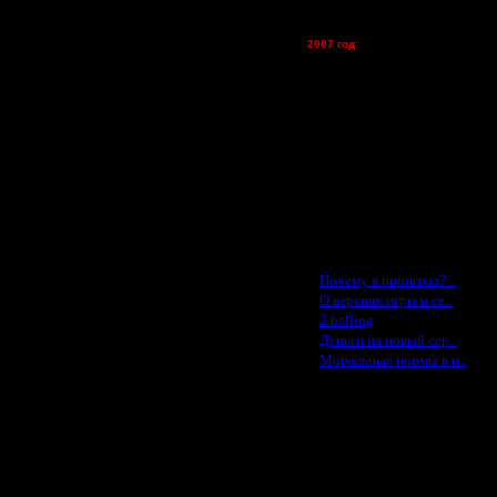
tolsty - (хостинг)
Oragorn - (хостинг)
2007 год:
Spbwar - $400
Jade -$100
MasterKsa - $60
Lisak -$52
Cocka - $50
Konstkl - $50
Ldir - $50
Gadzila - $20
Feature -$10
Последние статьи
·
Почему я проиграл? ..
·
О версиях игры и се..
·
2 halling
·
Деньги на новый сер..
·
Моральные нормы в и..