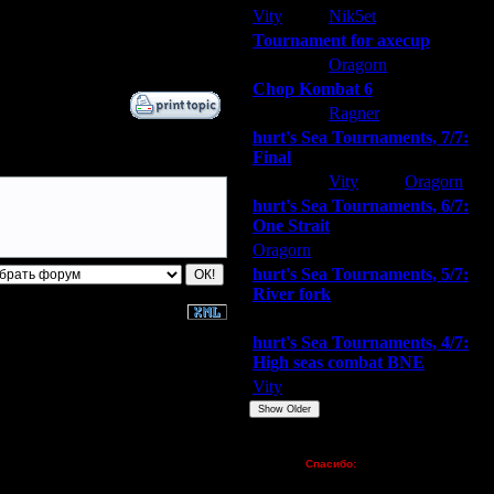
Vity
Nik5et
ARMilitar
Tournament for axecup
ARMilitar
Oragorn
Extasey
Chop Kombat 6
hurt
Ragner
Extasey
hurt's Sea Tournaments, 7/7:
Final
Extasey
Vity
Oragorn
hurt's Sea Tournaments, 6/7:
One Strait
Oragorn
ARMilitar
Extasey
hurt's Sea Tournaments, 5/7:
River fork
Extasey
ARMilitar
Doooda
hurt's Sea Tournaments, 4/7:
High seas combat BNE
Vity
ARMilitar
None
Show Older
Пожертвования
Спасибо:
FX - $80 (домен)