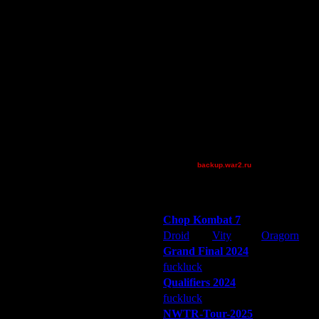
Остальные игроки
AA.GreenGoblin
DGF~LilDude
JayHawkerz
P!NK
Pangster2015
riky
Theboy
XuRnT[z]
_I_Undine
backup.war2.ru
Остальные игроки
Победители турниров
Chop Kombat 7
Droid
Vity
Oragorn
Grand Final 2024
fuckluck
Extasey
ARMilitar
Qualifiers 2024
fuckluck
ARMilitar
Extasey
NWTR-Tour-2025