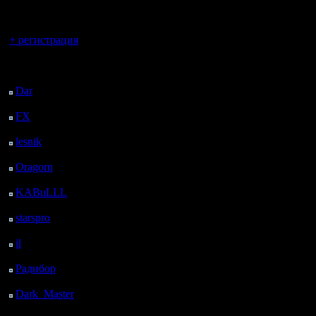
регистрацией
Вы гость здесь.
+ регистрация
Последний
посетитель:
Dar
: 26 Дней 17 ч. 17
м. назад
FX
: 99 Дней 49 м.
назад
lesnik
: 132 Дней 3 ч. 6
м. назад
Oragorn
: 140 Дней 3
ч. 16 м. назад
KABuLLL
: 168 Дней
2 ч. 25 м. назад
starspro
: 192 Дней 13
ч. 59 м. назад
il
: 264 Дней 4 м.
назад
Радибор
: 287 Дней 19
ч. 51 м. назад
Dark_Master
: 298
Дней 22 ч. 7 м. назад