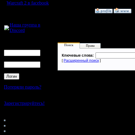
m-r Alain.
Warcraft 2 в facebook
»
30.11.07 23:38
Для голосового
общения:
Наша группа в
Discord
Логин
Поиск
Права
Ник
Ключевые слова:
Пароль
[
Расширенный поиск
]
Потеряли пароль?
Нет своего аккаунта?
Зарегистрируйтесь!
Кто на сайте
46: Гости
0: Пользователи
4122: Пользователи с