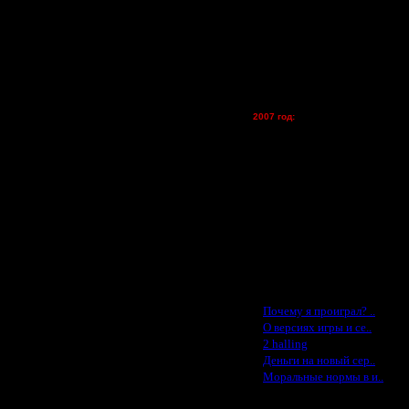
Zelya - (турниры)
lesnik
Dar - (турниры)
Kagan - (турниры)
vova1 - (хостинг)
tolsty - (хостинг)
Oragorn - (хостинг)
2007 год:
Spbwar - $400
Jade -$100
MasterKsa - $60
Lisak -$52
Cocka - $50
Konstkl - $50
Ldir - $50
Gadzila - $20
Feature -$10
Последние статьи
·
Почему я проиграл? ..
·
О версиях игры и се..
·
2 halling
·
Деньги на новый сер..
·
Моральные нормы в и..