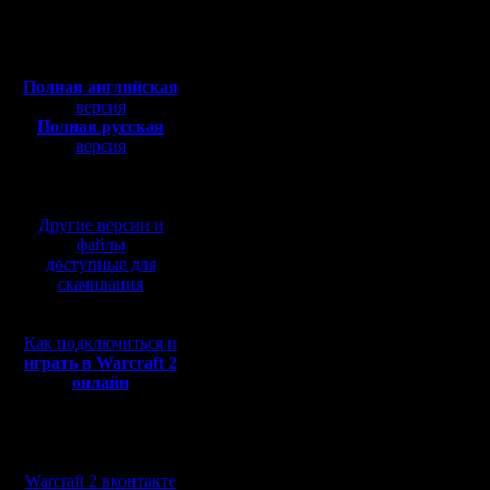
Откуда: Moscow
Привет всем, Вот реши
Полная версия, ~
450
Чемпионатов больше не
Мб
хоть в борде попишусь
с музыкой и видео:
З.Ы. а еще у меня сег
Gimli
Полная английская
версия
Вот ты приколист. Чам
Полная русская
не напрасно.
версия
spirt
ps еще раз с днюхой
перевод от war2.ru на
базе перевода от СПК
When WarIII will be here
And press Start Game lat
Другие версии и
OverLord
файлы
PS: Happy birthday!
доступные для
скачивания
Join! Поздравляю!
Правда, уже немножко п
Но, как говорит, спец
Как подключиться и
"Лучше поздно, чем ни
играть в Warcraft 2
Кстати, по-моему, мес
онлайн
чем привычный истопт
m-r Alain.
а он, и с одним пеоном
Мы в социальных
Giatsint.
сетях:
Warcraft 2 вконтакте
Это я, типа, про "100 к 