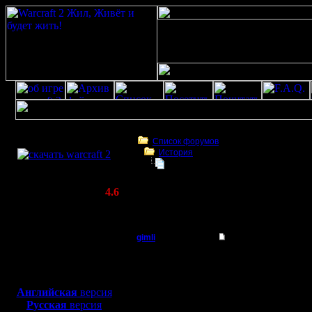
Скачать игру
бесплатно
Список форумов
История
WarCraft 2 COMBAT
Swamp: Gimli fan club! :)
(Warcraft II BNE 2.02+)
Актуальная версия:
4.6
(февраль 2020)
Swamp: Gimli fan club! :)
Совместимо с
Windows
gimli
Swamp: Gimli fan club
XP/Vista/7/8/10
Мастер
Фуу устал топики таска
Боевой релиз, ~
40 Мб
-=-=-=-=-=-=-=-=-=-=-=-
для игры по сети:
Регистрация:
Дата: Tue, 16 Oct 200
Английская
версия
13.6.05
Тема: Re: Gimli fan club!
Русская
версия
Сообщений: 477
-=-=-=-=-=-=-=-=-=-=-=-