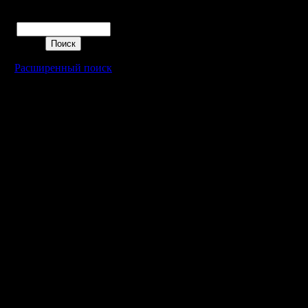
Поиск
Расширенный поиск
Warcraft 2 - скачать бесплатно русскую версию, warcraft 2 серве
- Генерация