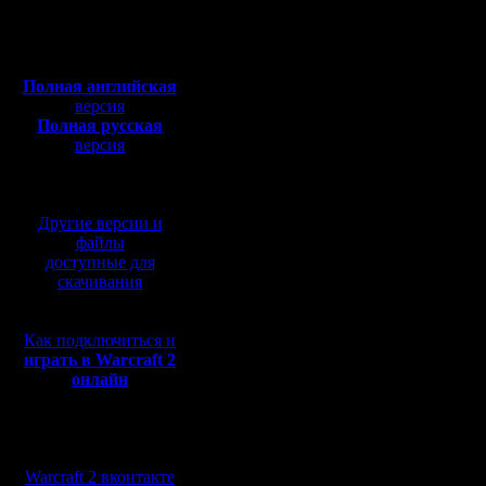
Откуда:
Н.Новгород
На экран
Полная версия, ~
450
Мб
по всем 
с музыкой и видео:
Полная английская
Игрок у 
версия
Полная русская
ping и ес
версия
перевод от war2.ru на
За исключ
базе перевода от СПК
создателя
Другие версии и
аномальн
файлы
доступные для
скачивания
/ps и пер
Как подключиться и
на улучше
играть в Warcraft 2
онлайн
[ Редакти
Мы в социальных
20:43 ]
сетях:
Warcraft 2 вконтакте