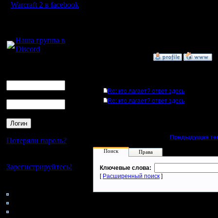
Warcraft 2 в facebook
--
Для голосового
общения:
Warcraft 
Наша группа в
Discord
»
16.1.08 21:03
Логин
Ник
Ответов
Re: кто лагает? ответ здесь
Пароль
Re: кто лагает? ответ здесь
«
Предыдущая те
Потеряли пароль?
Поиск
Права
Нет своего аккаунта?
Зарегистрируйтесь!
Ключевые слова:
[
Расширенный поиск
]
Кто на сайте
103: Гости
0: Пользователи
4121: Пользователи с