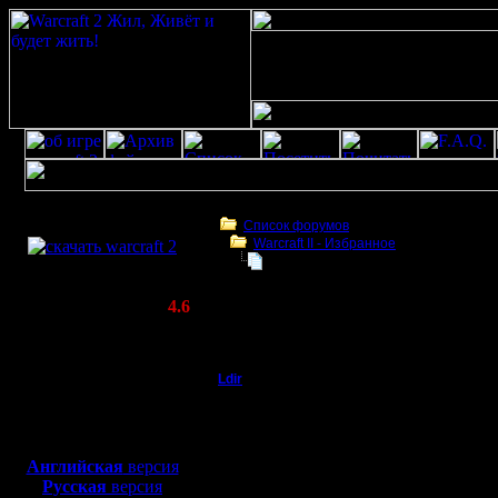
Скачать игру
бесплатно
Список форумов
Warсraft II - Избранное
WarCraft 2 COMBAT
кто лагает? ответ здесь
(Warcraft II BNE 2.02+)
Актуальная версия:
4.6
(февраль 2020)
кто лагает? ответ здесь
Совместимо с
Windows
Ldir
кто лагает? ответ зд
XP/Vista/7/8/10
Админ
Для того
Боевой релиз, ~
40 Мб
для игры по сети:
кто лагае
Регистрация:
Английская
версия
25.2.05
Русская
версия
набрать к
Сообщений: 1017