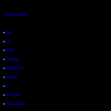
регистрацией
Вы гость здесь.
+ регистрация
Последний
посетитель:
Dar
: 25 Дней 9 ч. 35
м. назад
FX
: 97 Дней 17 ч. 7
м. назад
lesnik
: 130 Дней 19 ч.
25 м. назад
Oragorn
: 138 Дней 19
ч. 34 м. назад
KABuLLL
: 166 Дней
18 ч. 43 м. назад
starspro
: 191 Дней 6 ч.
17 м. назад
il
: 262 Дней 16 ч. 22
м. назад
Радибор
: 286 Дней 12
ч. 9 м. назад
Dark_Master
: 297
Дней 14 ч. 26 м. назад