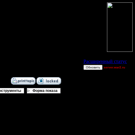
Статус Battle.Net
Расширенный статус
Обновить
server.war2.ru
Ch0pS
sale39
MyRo
нструменты
Форма показа
Остальные игроки
00STEVE
AA.GreenGoblin
GameBoyAdvance
Jitter
Jordan4385
Pangster2015