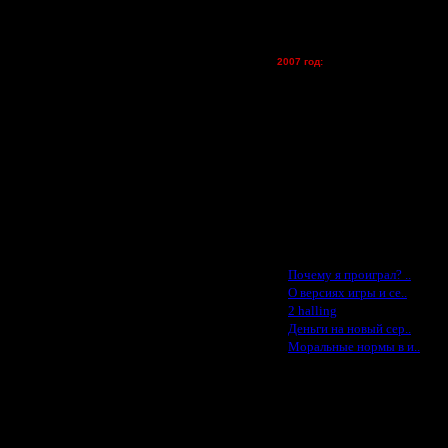
vova1 - (хостинг)
tolsty - (хостинг)
Oragorn - (хостинг)
2007 год:
Spbwar - $400
Jade -$100
MasterKsa - $60
Lisak -$52
Cocka - $50
Konstkl - $50
Ldir - $50
Gadzila - $20
Feature -$10
Последние статьи
·
Почему я проиграл? ..
·
О версиях игры и се..
·
2 halling
·
Деньги на новый сер..
·
Моральные нормы в и..