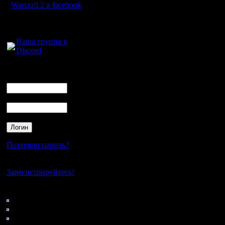
Warcraft 2 в facebook
Для голосового
общения:
Наша группа в
Discord
Логин
Ник
Пароль
Потеряли пароль?
Нет своего аккаунта?
Зарегистрируйтесь!
Кто на сайте
69: Гости
0: Пользователи
4121: Пользователи с