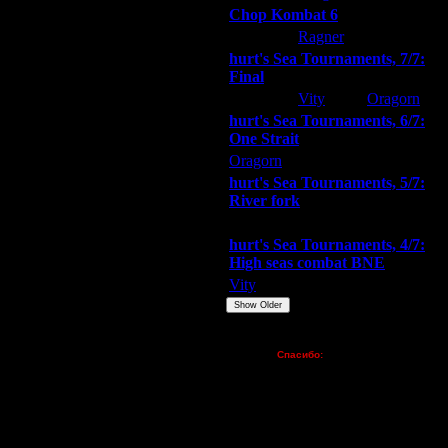
Chop Kombat 6
hurt
Ragner
Extasey
hurt's Sea Tournaments, 7/7:
Final
Extasey
Vity
Oragorn
hurt's Sea Tournaments, 6/7:
One Strait
Oragorn
ARMilitar
Extasey
hurt's Sea Tournaments, 5/7:
River fork
Extasey
ARMilitar
Doooda
hurt's Sea Tournaments, 4/7:
High seas combat BNE
Vity
ARMilitar
None
Show Older
Пожертвования
Спасибо:
FX - $80 (домен)
Zelya - (турниры)
lesnik
Dar - (турниры)
Kagan - (турниры)