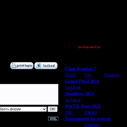
PaRtYrOcK{hR}
QuilKs
Teaboy
Theboy
Victorcicea
XuRnT[z]
Дата
[TD]Wargasm
17.1.08 00:26
backup.war2.ru
Остальные игроки
17.1.08 10:30
Победители турниров
Chop Kombat 7
Droid
Vity
Oragorn
Grand Final 2024
fuckluck
Extasey
ARMilitar
Qualifiers 2024
fuckluck
ARMilitar
Extasey
NWTR-Tour-2025
Vity
Nik5et
ARMilitar
Tournament for axecup
ARMilitar
Oragorn
Extasey