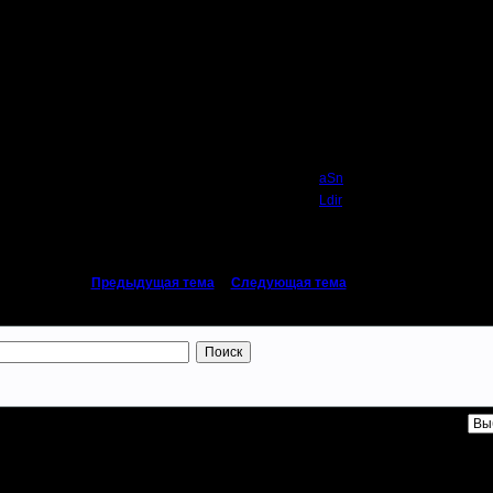
16.1.08 20:43 ]
Автор
aSn
Ldir
«
Предыдущая тема
|
Следующая тема
»