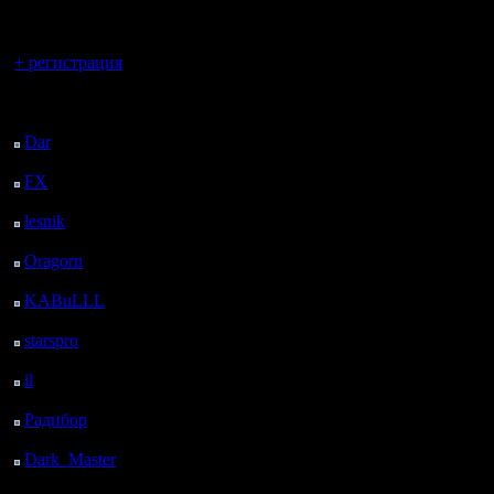
регистрацией
Вы гость здесь.
+ регистрация
Последний
посетитель:
Dar
: 27 Дней 15 ч. 44
м. назад
FX
: 99 Дней 23 ч. 16
м. назад
lesnik
: 133 Дней 1 ч.
34 м. назад
Oragorn
: 141 Дней 1
ч. 43 м. назад
KABuLLL
: 169 Дней
52 м. назад
starspro
: 193 Дней 12
ч. 26 м. назад
il
: 264 Дней 22 ч. 32
м. назад
Радибор
: 288 Дней 18
ч. 19 м. назад
Dark_Master
: 299
Дней 20 ч. 35 м. назад