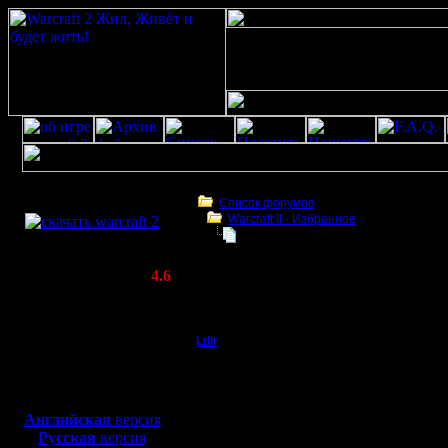
Скачать игру
бесплатно
Список форумов
Warсraft II - Избранное
WarCraft 2 COMBAT
кто лагает? ответ здесь
(Warcraft II BNE 2.02+)
Актуальная версия:
4.6
(февраль 2020)
кто лагает? ответ здесь
Совместимо с
Windows
Ldir
кто лагает? ответ зд
XP/Vista/7/8/10
Админ
Для того чтобы опреде
Боевой релиз, ~
40 Мб
На экран выведутся да
Игрок у кого самый бол
для игры по сети:
Регистрация:
За исключением того, 
Английская
версия
25.2.05
Русская
версия
Сообщений: 1017
/ps и перечислите ему 