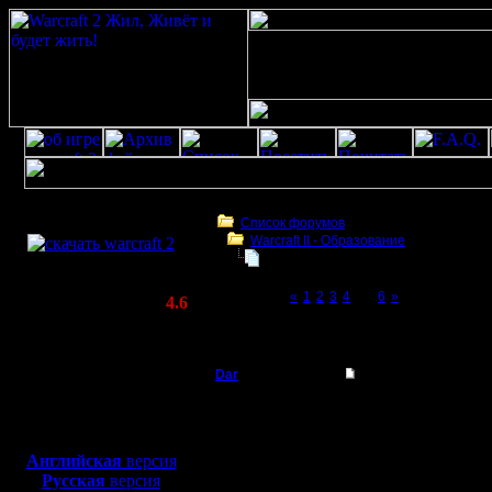
Скачать игру
бесплатно
Список форумов
Warcraft II - Образование
WarCraft 2 COMBAT
Играет ли кто хуманами?
(Warcraft II BNE 2.02+)
Page 5 of 6
«
1
2
3
4
[5]
6
»
Актуальная версия:
4.6
(февраль 2020)
Играет ли кто хуманами?
Совместимо с
Windows
Dar
Re: Играет ли кто 
XP/Vista/7/8/10
Полубог
Действит
Боевой релиз, ~
40 Мб
для игры по сети:
комбинир
Регистрация:
Английская
версия
21.7.16
Русская
версия
прибежат
Сообщений: 449