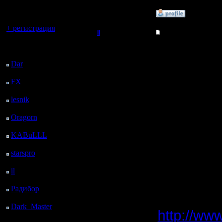
регистрацией
»
2.12.16 12:20
Вы гость здесь.
+ регистрация
il
Re: Играет ли кто 
Последний
Добрый Админ
Цитата:
посетитель:
Dar
: 27 Дней 19 ч. 59
Регистрация:
м. назад
10.5.06
Можно ли
FX
: 100 Дней 3 ч. 31
Сообщений: 2471
Откуда:
м. назад
местност
lesnik
: 133 Дней 5 ч.
49 м. назад
Да, коне
Oragorn
: 141 Дней 5
ч. 58 м. назад
команду. 
KABuLLL
: 169 Дней
5 ч. 7 м. назад
нибудь, о
starspro
: 193 Дней 16
ч. 41 м. назад
прекратит
il
: 265 Дней 2 ч. 47 м.
Очень ре
назад
Радибор
: 288 Дней 22
нашем са
ч. 34 м. назад
Dark_Master
: 300
http://ww
Дней 50 м. назад