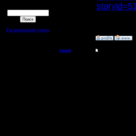
storyid=5
Поиск
Там как 
разобран
Расширенный поиск
»
2.12.16 13:00
KagaN
Re: Играет ли кто 
Полубог
Код:
Можно ли
Регистрация:
2.11.16
местност
Сообщений: 564
Откуда:
В этом сл
случаях 
группы ма