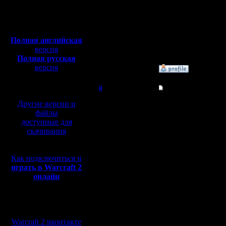
Откуда:
Махачкала
А вот ху
Полная версия, ~
450
Мб
простран
с музыкой и видео:
Полная английская
важно ко
версия
Полная русская
версия
»
1.12.16 15:50
перевод от war2.ru на
базе перевода от СПК
il
Re: Играет ли кто 
Добрый Админ
Другие версии и
Немного 
файлы
близзардо
доступные для
Регистрация:
скачивания
10.5.06
наносит 
Сообщений: 2471
Откуда:
и 3 на 3 
Как подключиться и
играть в Warcraft 2
клетку. П
онлайн
эффектив
Мы в социальных
А DnD у 
сетях:
на 2 и 4 н
Warcraft 2 вконтакте