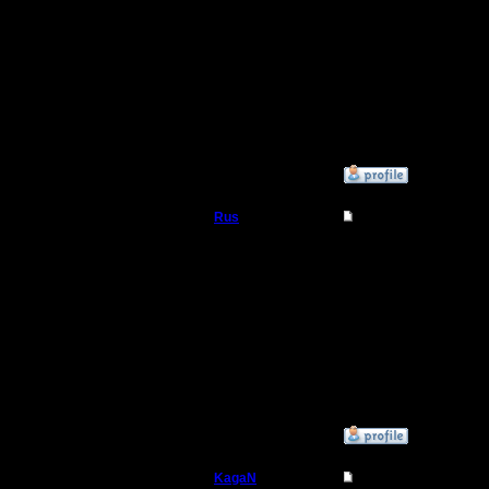
противни
Берешь г
применяе
очереди. 
»
2.12.16 15:48
Rus
Re: Играет ли кто 
Полубог
кстати д
магами, н
Регистрация:
3.12.16
применить
Сообщений: 314
Откуда:
Московская
область
»
3.12.16 16:58
KagaN
Re: Играет ли кто 