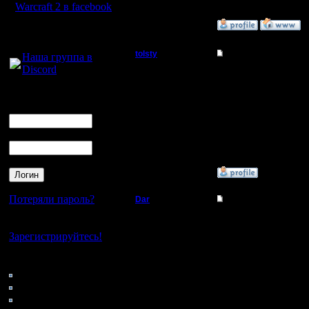
Warcraft 2 в facebook
»
1.12.16 16:59
Для голосового
общения:
tolsty
Re: Играет ли кто 
Наша группа в
Discord
Полубог
А еще лу
Логин
направил 
Регистрация:
Ник
13.5.14
Как Вова 
Сообщений: 855
Откуда:
Пароль
»
1.12.16 21:37
Потеряли пароль?
Dar
Re: Играет ли кто 
Полубог
Можно ли
Нет своего аккаунта?
Зарегистрируйтесь!
местност
Регистрация:
21.7.16
Кто на сайте
Сообщений: 449
95: Гости
Откуда:
0: Пользователи
Махачкала
4121: Пользователи с