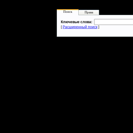
Поиск
Права
Ключевые слова:
[
Расширенный поиск
]
Warcraft 2 - скачать бесплатно русскую версию, warcraft 2 серве
- Генерация