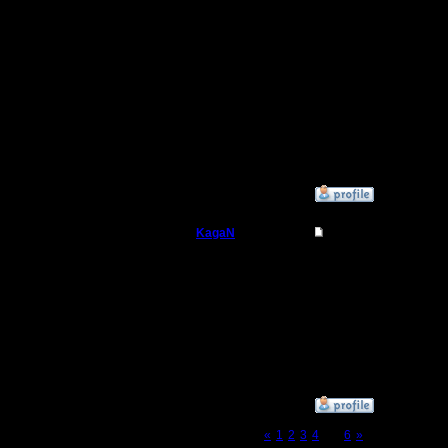
или по ди
атаки.
----------
Продолжен
скоро см
»
4.12.16 18:24
KagaN
Re: Играет ли кто 
Полубог
Жаль что
Сегодня 
Регистрация:
2.11.16
этой дос
Сообщений: 564
Откуда:
»
4.12.16 23:12
Page 5 of 6
«
1
2
3
4
[5]
6
»