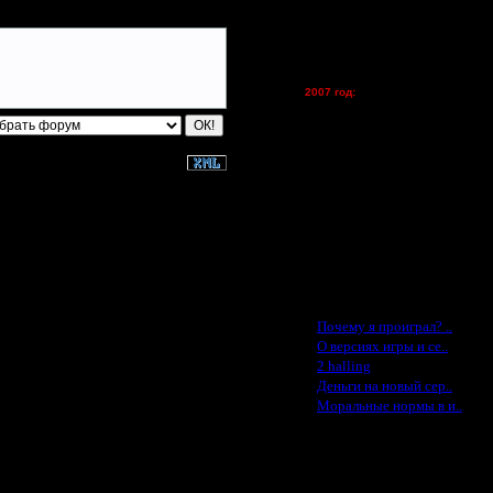
Kagan - (турниры)
vova1 - (хостинг)
tolsty - (хостинг)
Oragorn - (хостинг)
2007 год:
Spbwar - $400
Jade -$100
MasterKsa - $60
Lisak -$52
Cocka - $50
Konstkl - $50
Ldir - $50
Gadzila - $20
Feature -$10
Последние статьи
·
Почему я проиграл? ..
·
О версиях игры и се..
·
2 halling
·
Деньги на новый сер..
·
Моральные нормы в и..