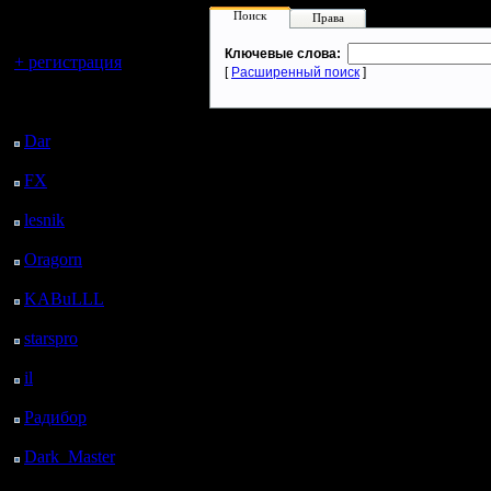
регистрацией
Поиск
Права
Вы гость здесь.
Ключевые слова:
+ регистрация
[
Расширенный поиск
]
Последний
посетитель:
Dar
: 27 Дней 13 ч. 3
м. назад
FX
: 99 Дней 20 ч. 35
м. назад
lesnik
: 132 Дней 22 ч.
53 м. назад
Oragorn
: 140 Дней 23
ч. 2 м. назад
KABuLLL
: 168 Дней
22 ч. 11 м. назад
starspro
: 193 Дней 9 ч.
45 м. назад
il
: 264 Дней 19 ч. 50
м. назад
Радибор
: 288 Дней 15
ч. 37 м. назад
Dark_Master
: 299
Дней 17 ч. 54 м. назад