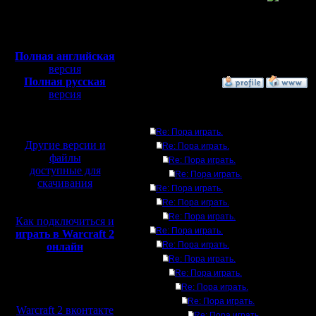
Откуда:
Из желающих пока что 
Полная версия, ~
450
Начало 
Мб
с музыкой и видео:
Полная английская
[ Редактировано CBuH в
версия
Полная русская
»
1.6.10 15:30
версия
перевод от war2.ru на
Ответов
базе перевода от СПК
Re: Пора играть.
Другие версии и
Re: Пора играть.
файлы
Re: Пора играть.
доступные для
Re: Пора играть.
скачивания
Re: Пора играть.
Re: Пора играть.
Re: Пора играть.
Как подключиться и
Re: Пора играть.
играть в Warcraft 2
Re: Пора играть.
онлайн
Re: Пора играть.
Re: Пора играть.
Мы в социальных
Re: Пора играть.
сетях:
Re: Пора играть.
Warcraft 2 вконтакте
Re: Пора играть.