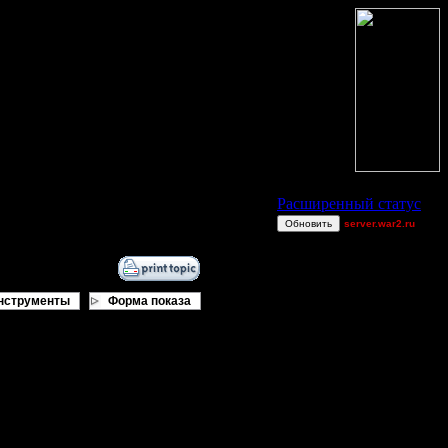
Статус Battle.Net
Расширенный статус
Обновить
server.war2.ru
gow effffff
Bubb1e
van[z]
нструменты
Форма показа
polandbb
Jitter
miguelperu
XuRnT[z]
Остальные игроки
ьнейшей игре. Можно устроить 1х1,
та проведения таких мероприятий
00STEVE
но ведь победителей и иконками
AA.GreenGoblin
 турниров.