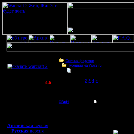
Скачать игру
бесплатно
Список форумов
Турниры на War2.ru
WarCraft 2 COMBAT
Турнир за звание Profi
(Warcraft II BNE 2.02+)
Page 1 of 4
[1]
2
3
4
»
Актуальная версия:
4.6
(февраль 2020)
Турнир за звание Profi
Совместимо с
Windows
CBuH
Турнир за звание Pro
XP/Vista/7/8/10
Админ
<MasterKSA> Не, щаз е
Боевой релиз, ~
40 Мб
...
Беру организацию в св
для игры по сети:
Регистрация:
или 2х2, смотря сколь
Английская
версия
9.9.08
у меня нет, так что х
Русская
версия
Сообщений: 491
наградить
) Ну и