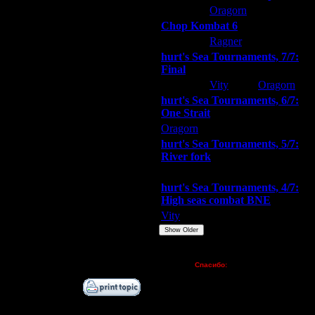
ARMilitar
Oragorn
Extasey
19.6.10 02:11
Chop Kombat 6
19.6.10 13:22
hurt
Ragner
Extasey
19.6.10 13:29
19.6.10 16:23
hurt's Sea Tournaments, 7/7:
Final
20.6.10 02:55
20.6.10 04:00
Extasey
Vity
Oragorn
20.6.10 04:02
hurt's Sea Tournaments, 6/7:
21.6.10 04:41
One Strait
21.6.10 12:16
Oragorn
ARMilitar
Extasey
23.6.10 21:28
hurt's Sea Tournaments, 5/7:
3.7.10 18:55
River fork
17.6.10 13:08
Extasey
ARMilitar
Doooda
17.6.10 17:31
hurt's Sea Tournaments, 4/7:
17.6.10 21:17
High seas combat BNE
18.6.10 01:10
Vity
ARMilitar
None
18.6.10 01:29
Show Older
18.6.10 15:11
18.6.10 15:51
Пожертвования
Спасибо:
FX - $80 (домен)
Zelya - (турниры)
lesnik
Dar - (турниры)