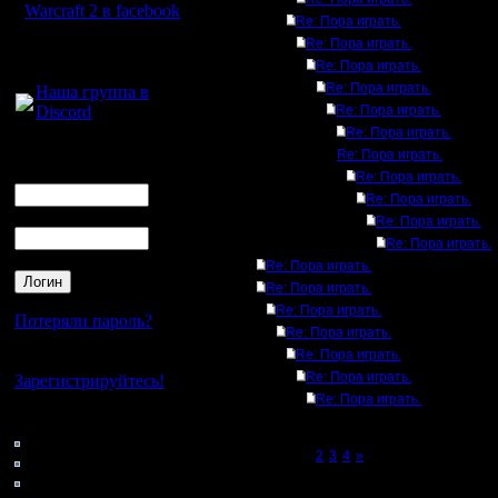
Warcraft 2 в facebook
Re: Пора играть.
Re: Пора играть.
Для голосового
Re: Пора играть.
общения:
Re: Пора играть.
Наша группа в
Discord
Re: Пора играть.
Re: Пора играть.
Логин
Re: Пора играть.
Ник
Re: Пора играть.
Re: Пора играть.
Пароль
Re: Пора играть.
Re: Пора играть.
Re: Пора играть.
Re: Пора играть.
Re: Пора играть.
Потеряли пароль?
Re: Пора играть.
Re: Пора играть.
Нет своего аккаунта?
Re: Пора играть.
Зарегистрируйтесь!
Re: Пора играть.
Кто на сайте
82: Гости
Page 1 of 4
[1]
2
3
4
»
0: Пользователи
4121: Пользователи с