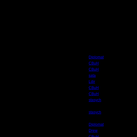
только я и Rio, ибо идея появилась 5 минут назад. Так-же хорошо было бы по
в 20:00 по Московскому време
 19.6.10 11:23 ]
Автор
Diplomat
CBuH
CBuH
sata
Ldir
CBuH
CBuH
stasych
stasych
Diplomat
Drew
CBuH