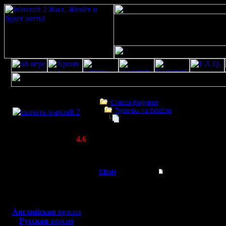
Скачать игру
бесплатно
Список форумов
Турниры на War2.ru
WarCraft 2 COMBAT
2v2 Турнир
(Warcraft II BNE 2.02+)
Актуальная версия:
4.6
(февраль 2020)
2v2 Турнир
Совместимо с
Windows
CBuH
2v2 Турнир
XP/Vista/7/8/10
Админ
9 июля, в пятницу, в 22
Боевой релиз, ~
40 Мб
2v2 случайными коман
Gow TE/high/even faster
для игры по сети:
Регистрация:
без записи, регистрац
Английская
версия
9.9.08
Русская
версия
Сообщений: 491
[ Редактировано CBuH в