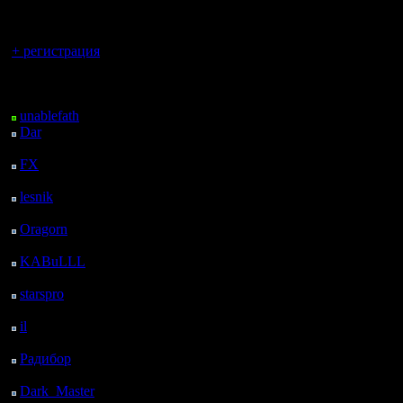
регистрацией
Вы гость здесь.
+ регистрация
Последний
посетитель:
unablefath
Dar
: 25 Дней 14 ч. 16
м. назад
FX
: 97 Дней 21 ч. 48
м. назад
lesnik
: 131 Дней 6 м.
назад
Oragorn
: 139 Дней 15
м. назад
KABuLLL
: 166 Дней
23 ч. 24 м. назад
starspro
: 191 Дней 10
ч. 58 м. назад
il
: 262 Дней 21 ч. 3 м.
назад
Радибор
: 286 Дней 16
ч. 50 м. назад
Dark_Master
: 297