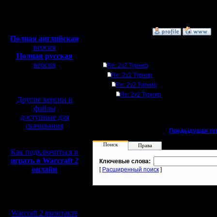
Откуда:
Полная версия, ~
450
Мб
с музыкой и видео:
»
7.7.10 23:50
Полная английская
версия
Полная русская
Ответов
версия
Re: 2v2 Турнир
перевод от war2.ru на
Re: 2v2 Турнир
базе перевода от СПК
Re: 2v2 Турнир
Re: 2v2 Турнир
Другие версии и
файлы
доступные для
скачивания
«
Предыдущая те
Поиск
Права
Как подключиться и
играть в Warcraft 2
Ключевые слова:
онлайн
[
Расширенный поиск
]
Мы в социальных
сетях:
Warcraft 2 вконтакте