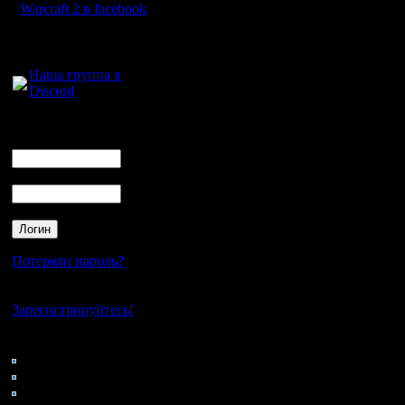
Warcraft 2 в facebook
Для голосового
общения:
Наша группа в
Discord
Логин
Ник
Пароль
Потеряли пароль?
Нет своего аккаунта?
Зарегистрируйтесь!
Кто на сайте
246: Гости
1: Пользователи
4122: Пользователи с