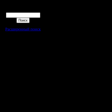
Дней 19 ч. 7 м. назад
Поиск
Расширенный поиск
Warcraft 2 - скачать бесплатно русскую версию, warcraft 2 серве
- Генерация