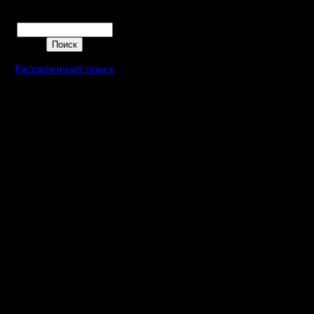
Поиск
Расширенный поиск
Warcraft 2 - скачать бесплатно русскую версию, warcraft 2 серве
- Генерация