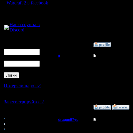
В общем 
Warcraft 2 в facebook
юнитов ка
Для голосового
общения:
Strcraft 
Наша группа в
Discord
бы побыс
Логин
»
9.1.12 23:48
Ник
il
Re: вопрос
Пароль
Добрый Админ
хм, вряд 
искать на
Регистрация:
10.5.06
Потеряли пароль?
Сообщений: 2471
Откуда:
Нет своего аккаунта?
Зарегистрируйтесь!
»
10.1.12 09:56
Кто на сайте
97: Гости
dragun97yu
Re: вопрос
0: Пользователи
Пехотинец
4121: Пользователи с
может в 