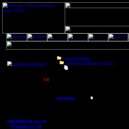
Скачать игру
бесплатно
Список форумов
Другие игры Blizzard и Craft'ы
WarCraft 2 COMBAT
вопрос
(Warcraft II BNE 2.02+)
Актуальная версия:
4.6
(февраль 2020)
вопрос
Совместимо с
Windows
aleksander
вопрос
XP/Vista/7/8/10
Батрак
Хай.
Боевой релиз, ~
40 Мб
для игры по сети:
Может и п
Регистрация:
Английская
версия
8.1.12
Русская
версия
по теме.
Сообщений: 9