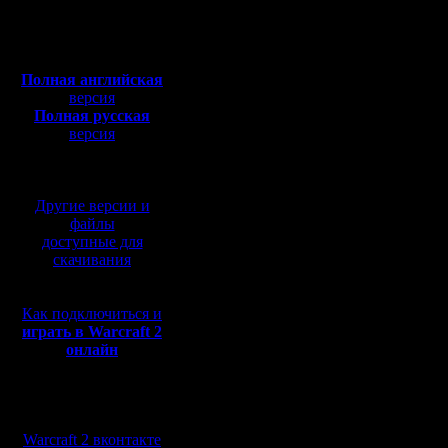
Откуда:
В общем 
Полная версия, ~
450
Мб
пиксельар
с музыкой и видео:
Полная английская
версия
Полная русская
Подскажи
версия
перевод от war2.ru на
программ
базе перевода от СПК
изображе
Другие версии и
нарисова
файлы
доступные для
комп авт
скачивания
Как подключиться и
Или созд
играть в Warcraft 2
онлайн
которую 
обрабаты
Мы в социальных
сетях:
Warcraft 2 вконтакте