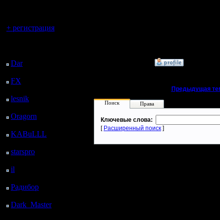
регистрацией
нибудь н
Регистрация:
Вы гость здесь.
12.12.10
поставит
+ регистрация
Сообщений: 25
Откуда:
Последний
посетитель:
»
14.1.12 02:06
Dar
: 26 Дней 18 ч. 39
м. назад
FX
: 99 Дней 2 ч. 11
м. назад
«
Предыдущая те
lesnik
: 132 Дней 4 ч.
Поиск
Права
28 м. назад
Oragorn
: 140 Дней 4
Ключевые слова:
ч. 38 м. назад
[
Расширенный поиск
]
KABuLLL
: 168 Дней
3 ч. 47 м. назад
starspro
: 192 Дней 15
ч. 21 м. назад
il
: 264 Дней 1 ч. 26 м.
назад
Радибор
: 287 Дней 21
ч. 13 м. назад
Dark_Master
: 298
Дней 23 ч. 29 м. назад