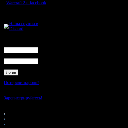
В общем 
Warcraft 2 в facebook
пиксельар
Для голосового
общения:
Наша группа в
Подскажи
Discord
программ
Логин
Ник
изображе
Пароль
нарисова
комп авт
Потеряли пароль?
Или созд
Нет своего аккаунта?
которую 
Зарегистрируйтесь!
обрабаты
Кто на сайте
78: Гости
0: Пользователи
В общем 
4121: Пользователи с