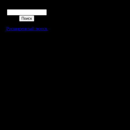
Поиск
Расширенный поиск
Warcraft 2 - скачать бесплатно русскую версию, warcraft 2 серве
- Генерация