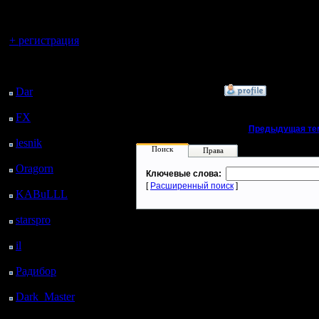
регистрацией
юнитов ка
Вы гость здесь.
Strcraft 
+ регистрация
бы побыс
Последний
посетитель:
»
9.1.12 23:48
Dar
: 26 Дней 18 ч. 35
м. назад
FX
: 99 Дней 2 ч. 7 м.
назад
«
Предыдущая те
lesnik
: 132 Дней 4 ч.
Поиск
Права
25 м. назад
Oragorn
: 140 Дней 4
Ключевые слова:
ч. 34 м. назад
[
Расширенный поиск
]
KABuLLL
: 168 Дней
3 ч. 43 м. назад
starspro
: 192 Дней 15
ч. 17 м. назад
il
: 264 Дней 1 ч. 22 м.
назад
Радибор
: 287 Дней 21
ч. 9 м. назад
Dark_Master
: 298
Дней 23 ч. 26 м. назад