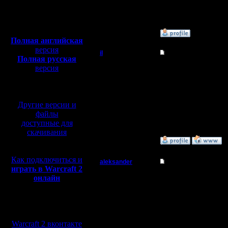
Откуда:
Полная версия, ~
450
Мб
с музыкой и видео:
»
14.1.12 02:06
Полная английская
версия
il
Re: вопрос
Полная русская
Добрый Админ
версия
хм, вряд 
перевод от war2.ru на
искать на
базе перевода от СПК
Регистрация:
10.5.06
Другие версии и
Сообщений: 2471
Откуда:
файлы
доступные для
скачивания
»
10.1.12 09:56
Как подключиться и
aleksander
вопрос
играть в Warcraft 2
Батрак
онлайн
Хай.
Может и п
Регистрация:
Мы в социальных
8.1.12
по теме.
Сообщений: 9
сетях:
Откуда:
Warcraft 2 вконтакте