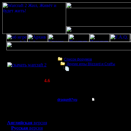
Скачать игру
бесплатно
Список форумов
Другие игры Blizzard и Craft'ы
WarCraft 2 COMBAT
вопрос
(Warcraft II BNE 2.02+)
Актуальная версия:
4.6
(февраль 2020)
вопрос
Совместимо с
Windows
dragun97yu
Re: вопрос
XP/Vista/7/8/10
Пехотинец
может в 
Боевой релиз, ~
40 Мб
для игры по сети:
нибудь н
Регистрация:
Английская
версия
12.12.10
Русская
версия
поставит
Сообщений: 25