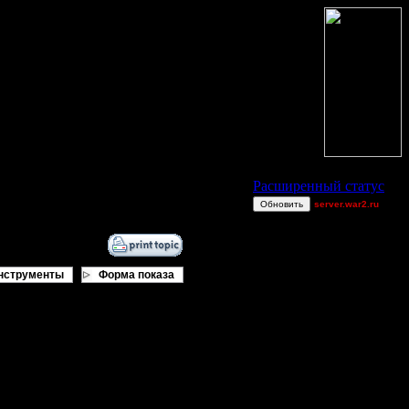
Статус Battle.Net
Расширенный статус
Обновить
server.war2.ru
gow good Dj~ ef
Dj~
ItJiggles
нструменты
Форма показа
miguelperu
AA.GreenGoblin
GOWFFA
Smegma
TEST
JuggerNot24
й вопрос как это сделать,
Остальные игроки
, но я считаю, что вы должны