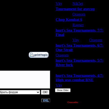
Vity
Nik5et
ARMilitar
27.10.15 15:21
Tournament for axecup
27.10.15 20:03
28.10.15 08:52
ARMilitar
Oragorn
Extasey
28.10.15 15:53
Chop Kombat 6
28.10.15 20:48
hurt
Ragner
Extasey
29.10.15 02:20
hurt's Sea Tournaments, 7/7:
29.10.15 11:48
Final
29.10.15 13:43
Extasey
Vity
Oragorn
29.10.15 18:57
hurt's Sea Tournaments, 6/7:
One Strait
Oragorn
ARMilitar
Extasey
hurt's Sea Tournaments, 5/7:
River fork
Extasey
ARMilitar
Doooda
hurt's Sea Tournaments, 4/7:
High seas combat BNE
Vity
ARMilitar
None
Show Older
Пожертвования
Спасибо:
FX - $80 (домен)