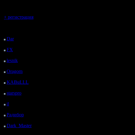
регистрацией
Вы гость здесь.
+ регистрация
Последний
посетитель:
Dar
: 24 Дней 9 ч. 48
м. назад
FX
: 96 Дней 17 ч. 20
м. назад
lesnik
: 129 Дней 19 ч.
38 м. назад
Oragorn
: 137 Дней 19
ч. 47 м. назад
KABuLLL
: 165 Дней
18 ч. 56 м. назад
starspro
: 190 Дней 6 ч.
30 м. назад
il
: 261 Дней 16 ч. 35
м. назад
Радибор
: 285 Дней 12
ч. 22 м. назад
Dark_Master
: 296
Дней 14 ч. 38 м. назад