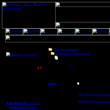
Скачать игру
бесплатно
Список форумов
Warcraft II - Образование
WarCraft 2 COMBAT
WarVideo вопрос по программе
(Warcraft II BNE 2.02+)
Page 1 of 2
[1]
2
»
Актуальная версия:
4.6
(февраль 2020)
WarVideo вопрос по программе
Совместимо с
Windows
tolsty
WarVideo вопрос по
XP/Vista/7/8/10
Полубог
Недавно на буржуйском
Боевой релиз, ~
40 Мб
]
[url=http://forum.war2
Там я увидел на записи
для игры по сети:
Регистрация:
http://www.youtube.co
Английская
версия
13.5.14
некую дополнительную 
Русская
версия
Сообщений: 855
топикстартер утвержда