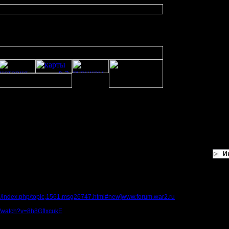
И
 программе
 сайте Chopstyx запостил новую тему и разместил видео. Вот тема
.ru/index.php/topic,1561.msg26747.html#new]www.forum.war2.ru
 -к примеру вот -
m/watch?v=8h8GflxcukE
статистику слева на экране и статусы строительства на каждом здании. На мо
ет, что это дает ВарВид и необходимо сделать следующее: "Я могу ошибаться