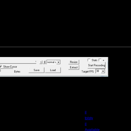
ов 'Stats' в правой части перед записью. Один флажок обеспечивает пометки 
гие флажок обеспечивает прогресс баров для единиц, о которых вы говорите". 
дно, она появляется только при последующем просмотре видео на варвиде. Я
м себя закрывает. Без галочек - пишет просто запись. Где найти инструкцию к
в 18.10.15 20:54 ]
общению файл:
р файла:
18.49
Кб; 840 Нажатий:)
Автор
il
tolsty
il
Available