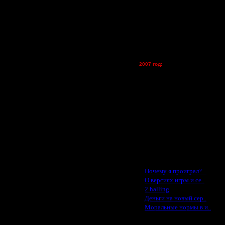
Zelya - (турниры)
lesnik
Dar - (турниры)
Kagan - (турниры)
vova1 - (хостинг)
tolsty - (хостинг)
Oragorn - (хостинг)
2007 год:
Spbwar - $400
Jade -$100
MasterKsa - $60
Lisak -$52
Cocka - $50
Konstkl - $50
Ldir - $50
Gadzila - $20
Feature -$10
Последние статьи
·
Почему я проиграл? ..
·
О версиях игры и се..
·
2 halling
·
Деньги на новый сер..
·
Моральные нормы в и..