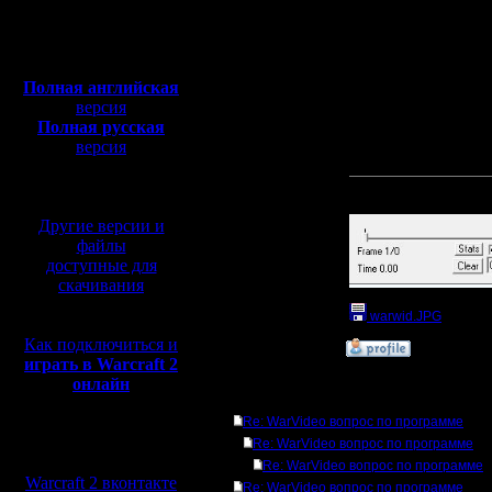
Откуда:
выбрать один из флажк
стороне экрана, и дру
Полная версия, ~
450
игры статистики не ви
Мб
галочками - варвид са
с музыкой и видео:
Полная английская
версия
Полная русская
версия
[ Редактировано tolsty 
перевод от war2.ru на
базе перевода от СПК
Прикрепленный к со
Другие версии и
файлы
доступные для
скачивания
warwid.JPG
(Разме
Как подключиться и
»
18.10.15 20:39
играть в Warcraft 2
онлайн
Ответов
Re: WarVideo вопрос по программе
Мы в социальных
Re: WarVideo вопрос по программе
сетях:
Re: WarVideo вопрос по программе
Warcraft 2 вконтакте
Re: WarVideo вопрос по программе