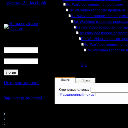
Warcraft 2 в facebook
Re: WarVideo вопрос по программе
Re: WarVideo вопрос по программе
Для голосового
Re: WarVideo вопрос по программ
общения:
Re: WarVideo вопрос по програм
Наша группа в
Re: WarVideo вопрос по прогр
Discord
Re: WarVideo вопрос по прог
Логин
Re: WarVideo вопрос по про
Ник
Re: WarVideo вопрос по п
Re: WarVideo вопрос по 
Пароль
Page 1 of 2
[1]
2
»
Поиск
Права
Потеряли пароль?
Ключевые слова:
Нет своего аккаунта?
[
Расширенный поиск
]
Зарегистрируйтесь!
Кто на сайте
70: Гости
0: Пользователи
4121: Пользователи с