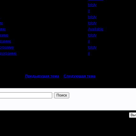
tolsty
il
е
tolsty
ме
tolsty
амме
Available
рамме
tolsty
грамме
il
рограмме
tolsty
программе
il
«
Предыдущая тема
|
Следующая тема
»