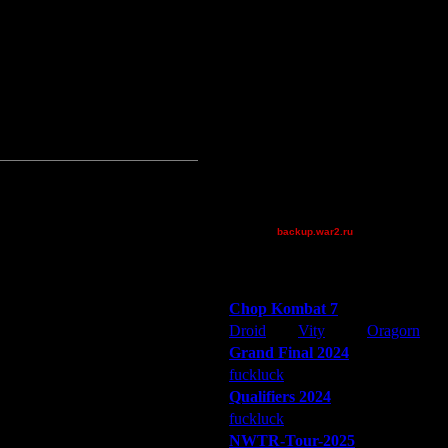
для каждого игрока на левой
BlueFlare[AS]
А также он говорит, что в момент
 запускал варвид с двумя
Gourmet
 варвиду?
Jordan4385
Mr.SlaYeR
QuilKs
SexyRanger23
Theboy
XuRnT[z]
[TD]CrUsH
_I_Undine
backup.war2.ru
Остальные игроки
Победители турниров
Chop Kombat 7
Droid
Vity
Oragorn
Grand Final 2024
Дата
fuckluck
Extasey
ARMilitar
26.10.15 02:14
Qualifiers 2024
26.10.15 09:10
fuckluck
ARMilitar
Extasey
26.10.15 14:46
NWTR-Tour-2025
27.10.15 12:45