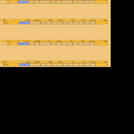
змер файла:
18.01
Кб; 1051 Нажатий:)
оворит ни о чем!
 случае, если от разных игроков поступают разные данные, на основе которых
чета если кто-то под чужим именем в игру зашел. Ну либо лаги-глюки сети - т