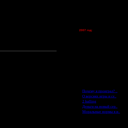
lesnik
Dar - (турниры)
Kagan - (турниры)
vova1 - (хостинг)
tolsty - (хостинг)
Oragorn - (хостинг)
2007 год:
Spbwar - $400
Jade -$100
MasterKsa - $60
Lisak -$52
Cocka - $50
Konstkl - $50
Ldir - $50
Gadzila - $20
Feature -$10
Последние статьи
·
Почему я проиграл? ..
·
О версиях игры и се..
·
2 halling
·
Деньги на новый сер..
·
Моральные нормы в и..