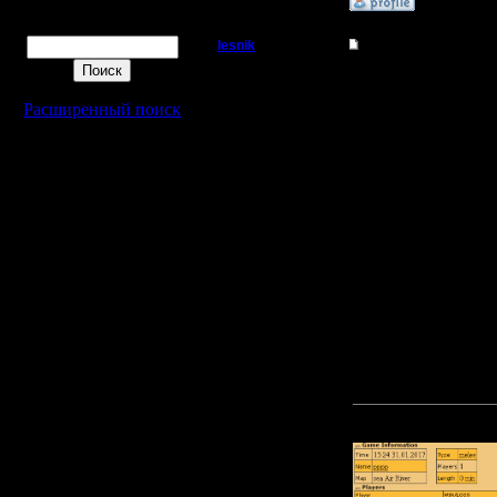
»
11.2.17 13:11
Поиск
lesnik
Re: Статистика не г
Полубог
Это скорее в "проблемы
Расширенный поиск
Цитата:
Регистрация:
4.12.16
"не засчитываются" они
Сообщений: 448
вин-лосс вроде посчит
Откуда:
но в репортах, по кра
Может где-то в глубина
Цитата:
Отчета не будет в том
Например, не будет от
Что-то слишком часто 
Это я к тому, что исп
"отчеты на основе repo
Кстати, может это как
выглядит так, будто х
Прикрепленный к со