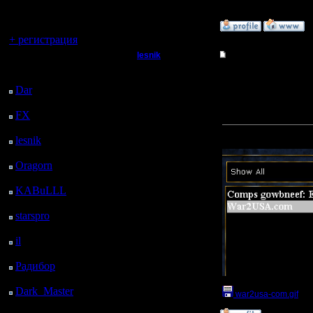
регистрацией
[ Редактировано il в 14.
Вы гость здесь.
»
14.2.17 19:29
+ регистрация
lesnik
Re: Статистика не г
Последний
Полубог
посетитель:
Ну и совсем оффтоп, "ч
Dar
: 25 Дней 19 ч. 22
Не считая того, что на
м. назад
Регистрация:
теперь ещё снова и ка
FX
: 98 Дней 2 ч. 54
4.12.16
висит "игра" с названи
Сообщений: 448
м. назад
Прикрепленный к со
Откуда:
lesnik
: 131 Дней 5 ч.
12 м. назад
Oragorn
: 139 Дней 5
ч. 21 м. назад
KABuLLL
: 167 Дней
4 ч. 30 м. назад
starspro
: 191 Дней 16
ч. 4 м. назад
il
: 263 Дней 2 ч. 10 м.
назад
Радибор
: 286 Дней 21
ч. 57 м. назад
Dark_Master
: 298
war2usa-com.gif
(Ра
Дней 13 м. назад