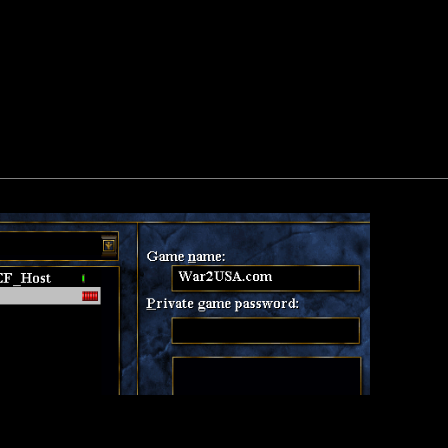
2.17 18:46 ]
оворит ни о чем!
тоб 2 раза не вставать":
 страничке "Status" есть куча "висяков" - даже zub двухнедельной давности :)
кие-то буржуи лезут со своей спамерской дрянью.(см вложение):
ем war2usa.com и без характеристик, в списке на status её нет.
общению файл:
змер файла:
29.44
Кб; 999 Нажатий:)