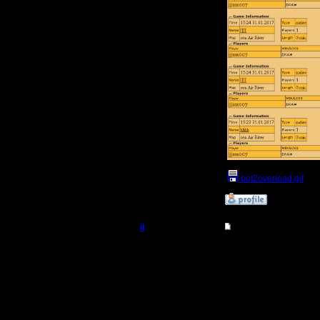
bot2overload.gif
(Ра
»
11.2.17 11:45
il
Re: Статистика не г
Добрый Админ
Отчета не будет в том
Например, не будет от
Регистрация:
10.5.06
Сообщений: 2471
Откуда: