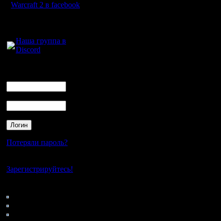
Warcraft 2 в facebook
Цитата:
Кстати, может это как
Для голосового
выглядит так, будто х
общения:
А кстати запросто, м
Наша группа в
Цитата:
Discord
Ну и совсем оффтоп, "ч
Логин
Не считая того, что на
Ник
теперь ещё снова и ка
висит "игра" с названи
Ну, тут могу только объ
Пароль
он читает логи сервер
объема. Лог это упро
Т.е. если скрипт стат
последней ротации лог
Если перезапустить бн
корректно.
Потеряли пароль?
АП: поглядел логи.
Нет своего аккаунта?
Действительно, игру с 
Зарегистрируйтесь!
игры в нее не зашел. 
Получается, любой жел
следующего захода, по
Кто на сайте
74: Гости
АП2: этот товарищ jjj
0: Пользователи
переполнить - скорее,
[ Редактировано il в 14.
4121: Пользователи с