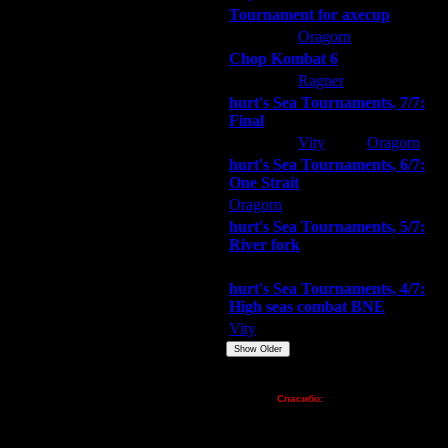
Tournament for axecup
ARMilitar
Oragorn
Extasey
азных (см.вложение)
сорных игр.
Chop Kombat 6
hurt
Ragner
Extasey
hurt's Sea Tournaments, 7/7:
Final
Extasey
Vity
Oragorn
hurt's Sea Tournaments, 6/7:
One Strait
Oragorn
ARMilitar
Extasey
ре достижения предельного
УУ вошел, юзер УУУ вышел.
hurt's Sea Tournaments, 5/7:
рах/юзерах, которые появились до
River fork
 недель).
рипт должен увидеть всё
Extasey
ARMilitar
Doooda
hurt's Sea Tournaments, 4/7:
High seas combat BNE
Vity
ARMilitar
None
м, что она есть, но вот создатель
внем pvpgn!
Show Older
ерезапуск сервера поможет, до
Пожертвования
тью можно было что-то
Спасибо:
FX - $80 (домен)
Zelya - (турниры)