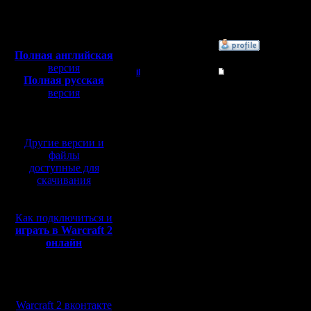
Откуда:
Полная версия, ~
450
Мб
с музыкой и видео:
»
17.2.17 14:56
Полная английская
версия
il
Re: Статистика не г
Полная русская
Добрый Админ
версия
Цитата:
перевод от war2.ru на
вин-лосс вроде посчит
базе перевода от СПК
Регистрация:
но в репортах, по кра
10.5.06
Может где-то в глубина
Другие версии и
Сообщений: 2471
Ох, лень честно говор
Откуда:
Цитата:
файлы
доступные для
Что-то слишком часто 
скачивания
Если такое будет - пи
логам, посмотреть, что
Как подключиться и
играть в Warcraft 2
Цитата:
онлайн
Это я к тому, что исп
"отчеты на основе repo
Надеюсь, в чемпионатн
Мы в социальных
по большому счету не 
сетях:
обманывать.
Warcraft 2 вконтакте