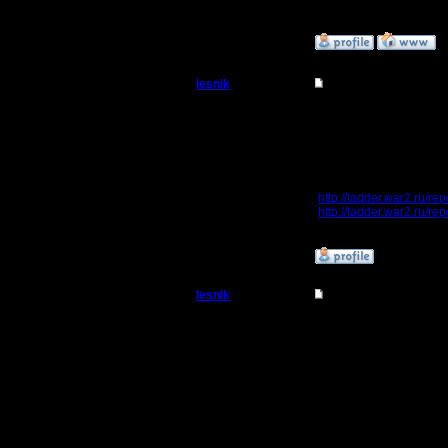
»
10.1.17 18:19
lesnik
Re: Статистика не г
Полубог
Кстати, явно что-то не
Например, вчера мы иг
Ни по твоей ссылке, н
Регистрация:
Ничего похожего... буд
4.12.16
Сообщений: 448
А она была :), пример
Откуда:
http://ladder.war2.ru/
http://ladder.war2.ru/
»
10.1.17 16:06
lesnik
Re: Статистика не г
Полубог
Цитата:
вместо мечей вдруг по
Регистрация:
4.12.16
Тот Ladder, что в стат
Сообщений: 448
он не имеет отношения 
Откуда: