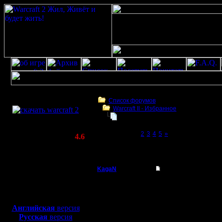
Скачать игру
бесплатно
Список форумов
Warсraft II - Избранное
WarCraft 2 COMBAT
Статистика не говорит ни о чем!
(Warcraft II BNE 2.02+)
Page 1 of 5
[1]
2
3
4
5
»
Актуальная версия:
4.6
(февраль 2020)
Статистика не говорит ни о чем!
Совместимо с
Windows
KagaN
Re: Статистика не г
XP/Vista/7/8/10
Полубог
Кстати, да. Помню, ко
Боевой релиз, ~
40 Мб
иероглифы. Английска
для игры по сети:
Регистрация:
Английская
версия
2.11.16
Русская
версия
Сообщений: 564