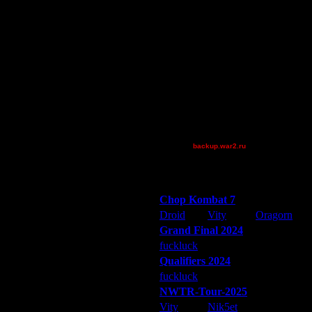
Jordan4385
Million$Man
Pangster2015
riky
Soundgarden
Theboy
XDaVsterX
XuRnT[z]
[TD]Wargasm
ишешь:
backup.war2.ru
Остальные игроки
Победители турниров
к участников. Можно полазить по
Chop Kombat 7
Droid
Vity
Oragorn
Grand Final 2024
fuckluck
Extasey
ARMilitar
Qualifiers 2024
fuckluck
ARMilitar
Extasey
ами кого попало, во-вторых, отчет
у не интересно кого-либо
NWTR-Tour-2025
Vity
Nik5et
ARMilitar