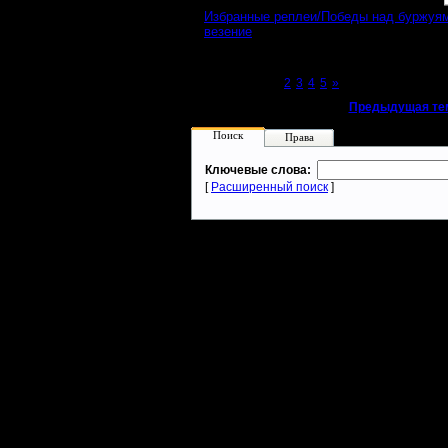
Избранные реплеи/Победы над буржуя
везение
Page 1 of 5
[1]
2
3
4
5
»
«
Предыдущая те
Поиск
Права
Ключевые слова:
[
Расширенный поиск
]
Warcraft 2 - скачать бесплатно русскую версию, warcraft 2 серве
- Генерация