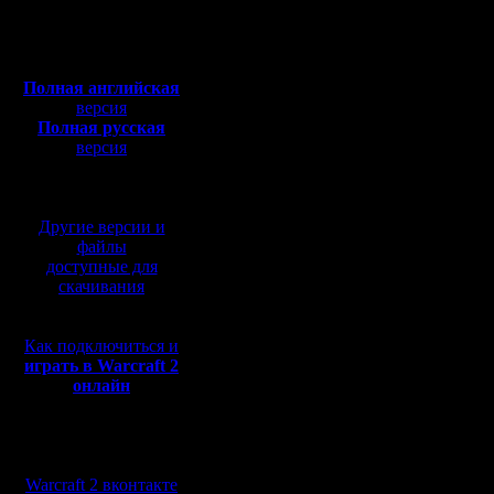
сможете 
Сообщений: 914
Откуда: Санкт-
Полная версия, ~
450
Петербург
победы н
Мб
с музыкой и видео:
Отлично 
Полная английская
версия
вами игры
Полная русская
где насто
версия
перевод от war2.ru на
игру нужн
базе перевода от СПК
показать!!
Другие версии и
файлы
Файлы ск
доступные для
скачивания
формате,
варвида.
Как подключиться и
ютубовски
играть в Warcraft 2
онлайн
Также, з
обсуждать
Мы в социальных
сетях:
ваши/не 
Warcraft 2 вконтакте