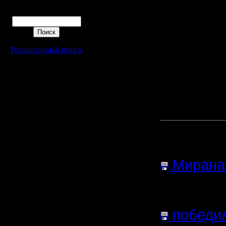
союзника
Поиск
послал др
и победи
Расширенный поиск
моим сою
Ну, на пе
Присоеди
Прикреп
сообщен
Мирана 
(Размер 
5380 Наж
победил