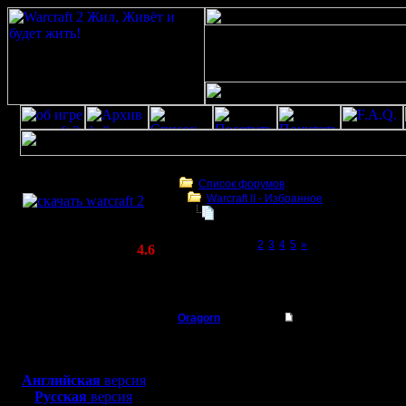
Скачать игру
бесплатно
Список форумов
Warсraft II - Избранное
WarCraft 2 COMBAT
Избранные реплеи/Победы над бу
(Warcraft II BNE 2.02+)
Page 1 of 5
[1]
2
3
4
5
»
Актуальная версия:
4.6
(февраль 2020)
Избранные реплеи/Победы над буржуями
Совместимо с
жуткое везение
Windows
XP/Vista/7/8/10
Oragorn
Избранные реплеи/
Полубог
Открываю
Боевой релиз, ~
40 Мб
для игры по сети:
Здесь, В
Английская
версия
Регистрация:
Русская
версия
14.10.13