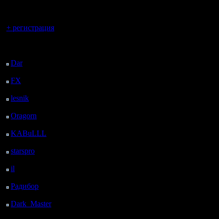
своими к
регистрацией
в том чис
Вы гость здесь.
+ регистрация
я ведь Б
Последний
(ремарочк
посетитель:
не снёс, 
Dar
: 25 Дней 16 ч. 48
м. назад
несколько
FX
: 98 Дней 20 м.
назад
пришёл, б
lesnik
: 131 Дней 2 ч.
38 м. назад
развиват
Oragorn
: 139 Дней 2
ч. 47 м. назад
впрочем, 
KABuLLL
: 167 Дней
1 ч. 56 м. назад
успел, ве
starspro
: 191 Дней 13
проигры
ч. 30 м. назад
il
: 262 Дней 23 ч. 35
пить чай))
м. назад
Радибор
: 286 Дней 19
3) Чоп, гд
ч. 22 м. назад
Dark_Master
: 297
оказал б
Дней 21 ч. 39 м. назад