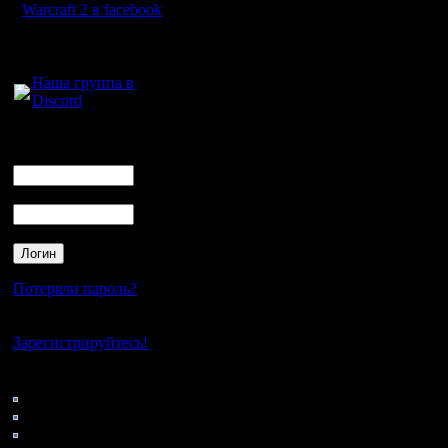
Warcraft 2 в facebook
критика п
Для голосового
Может, п
общения:
разъясни
Наша группа в
Discord
что они д
Логин
Итак, при
Ник
1) Мой бо
Пароль
битве, мы
играл дра
магами м
Потеряли пароль?
:)
Нет своего аккаунта?
Зарегистрируйтесь!
2) Моя б
Боснии. 
Кто на сайте
84: Гости
но Вова 
0: Пользователи
4121: Пользователи с