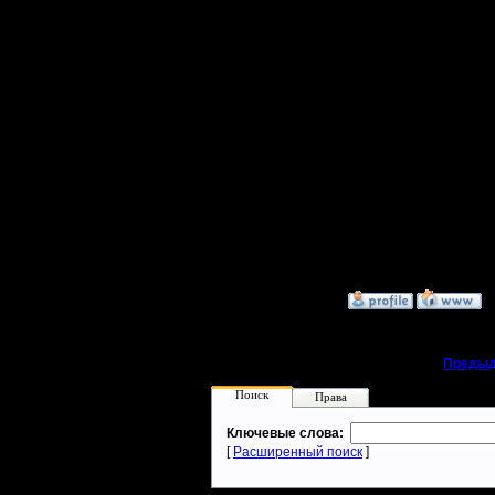
видео в г
WarCraft
причём н
пострада
[ Редакти
»
10.6.18 23:17
«
Предыд
Поиск
Права
Ключевые слова:
[
Расширенный поиск
]