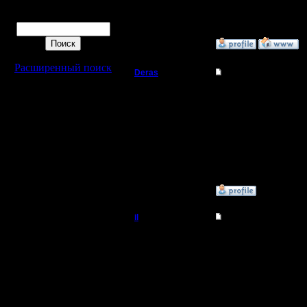
[ Редактир
Поиск
»
1.11.16 14:42
Расширенный поиск
Deras
Re: Warcraft 2000
Захватчик
Спасибо 
досбокс 
Регистрация:
13.8.16
Сообщений: 79
Откуда: Киев
»
2.11.16 11:34
il
Re: Warcraft 2000
Добрый Админ
Через до
начал с 
Регистрация:
10.5.06
виндой ил
Сообщений: 2471
Откуда: