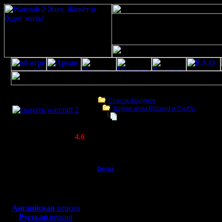
Скачать игру
бесплатно
Список форумов
Другие игры Blizzard и Craft'ы
WarCraft 2 COMBAT
Warcraft 2000
(Warcraft II BNE 2.02+)
Актуальная версия:
4.6
(февраль 2020)
Warcraft 2000
Совместимо с
Windows
Deras
Warcraft 2000
XP/Vista/7/8/10
Захватчик
Эмм...С ч
Боевой релиз, ~
40 Мб
для игры по сети:
насчет ва
Регистрация:
Английская
версия
13.8.16
Русская
версия
дел.Скол
Сообщений: 79