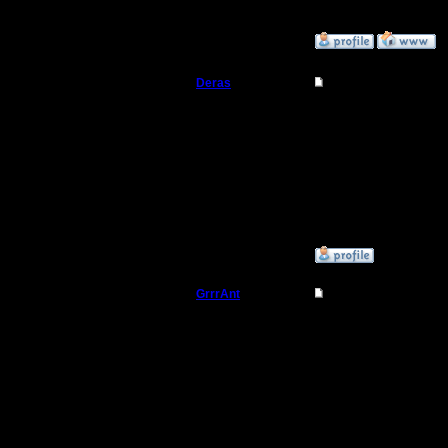
»
3.11.16 11:13
Deras
Re: Warcraft 2000
Захватчик
Ок попро
Регистрация:
13.8.16
Сообщений: 79
Откуда: Киев
»
7.11.16 20:26
GrrrAnt
Re: Warcraft 2000
Если я не
это верси
Регистрация:
30.11.17
перелопа
Сообщений:
65535
разрабы 
Откуда: