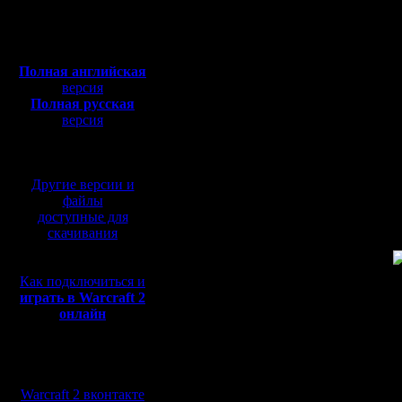
Откуда: Киев
сайт--не 
Полная версия, ~
450
Мб
словам,т
с музыкой и видео:
Полная английская
трэш.На 
версия
Полная русская
сбрасыва
версия
перевод от war2.ru на
телепорт
базе перевода от СПК
леветиру
Другие версии и
словом(п
файлы
доступные для
трэшак.Но
скачивания
находил
Как подключиться и
Так что 
играть в Warcraft 2
онлайн
плязик ва
Буду оче
Мы в социальных
P.S.
сетях:
Warcraft 2 вконтакте