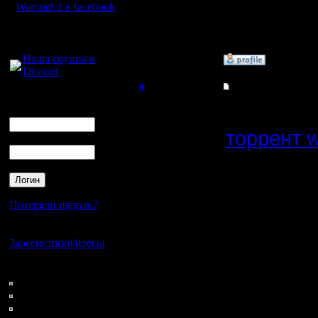
Странная
Warcraft 2 в facebook
.
Для голосового
общения:
Наша группа в
»
31.10.16 21:54
Discord
il
Re: Warcraft 2000
Логин
Добрый Админ
Ссылка н
Ник
торрент w
Пароль
Регистрация:
10.5.06
Сообщений: 2471
Откуда:
Надеюсь,
разработ
Потеряли пароль?
очень со
Нет своего аккаунта?
Зарегистрируйтесь!
не пробл
Кто на сайте
Помнится,
137: Гости
0: Пользователи
пересоби
4121: Пользователи с