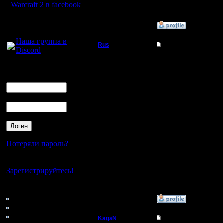
11.12.16 1
Warcraft 2 в facebook
Для голосового
»
11.12.16 16:44
общения:
Наша группа в
Rus
Re: Третий Турнир 
Discord
Полубог
Думать ту
Логин
я из свое
Ник
Регистрация:
3.12.16
кармана 
Сообщений: 314
Пароль
Откуда:
Московская
команде 
область
турнира ,
разбирай
Потеряли пароль?
премиров
Нет своего аккаунта?
Зарегистрируйтесь!
соответст
Кто на сайте
63: Гости
»
11.12.16 15:20
0: Пользователи
4121: Пользователи с
KagaN
Re: Третий Турнир 