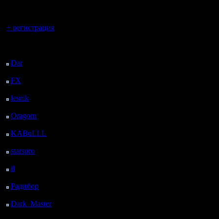
регистрацией
Полубог
Цитата:
Вы гость здесь.
+ регистрация
Регистрация:
2.11.16
И кстати 
Сообщений: 564
Последний
Откуда:
посетитель:
чтобы иг
Dar
: 24 Дней 14 ч. 59
м. назад
профи с 
FX
: 96 Дней 22 ч. 31
м. назад
профи с 
lesnik
: 130 Дней 49 м.
назад
серкдняк
Oragorn
: 138 Дней 58
команды 
м. назад
KABuLLL
: 166 Дней
наверняк
7 м. назад
starspro
: 190 Дней 11
обыграть
ч. 41 м. назад
il
: 261 Дней 21 ч. 47
слабая.
м. назад
Радибор
: 285 Дней 17
ч. 34 м. назад
Dark_Master
: 296
Да главн
Дней 19 ч. 50 м. назад