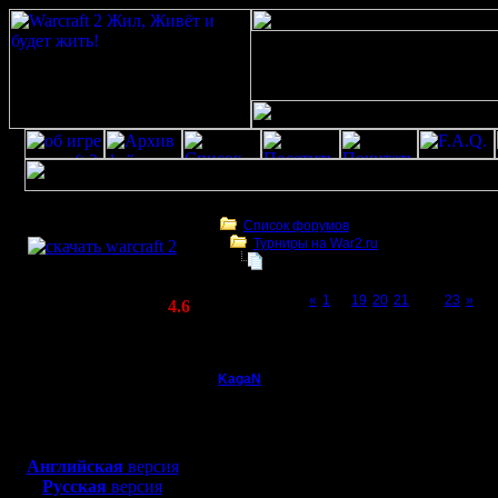
Скачать игру
бесплатно
Список форумов
Турниры на War2.ru
WarCraft 2 COMBAT
Третий Турнир 2016 или Командны
(Warcraft II BNE 2.02+)
Page 22 of 23
«
1
...
19
20
21
[22]
23
»
Актуальная версия:
4.6
(февраль 2020)
Третий Турнир 2016 или Командный Турни
Совместимо с
Windows
KagaN
Re: Третий Турнир 2
XP/Vista/7/8/10
Полубог
Замутил 
Боевой релиз, ~
40 Мб
для игры по сети:
грядущий
Регистрация:
Английская
версия
2.11.16
Русская
версия
заодно и
Сообщений: 564