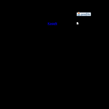
11.12.16 1
»
11.12.16 08:56
KagaN
Re: Третий Турнир 
Полубог
По поводу
Из тех ка
Регистрация:
2.11.16
2 предыд
Сообщений: 564
Откуда:
автомати
хмаркс.
Предлага
карт:
1. CHOP