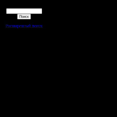
команды 
Поиск
просто к
не было 
Расширенный поиск
профи.
Цитата:
Амир, эт
несерьез
раскидыв
итого 6 ч
по-моему
рублей п
победите