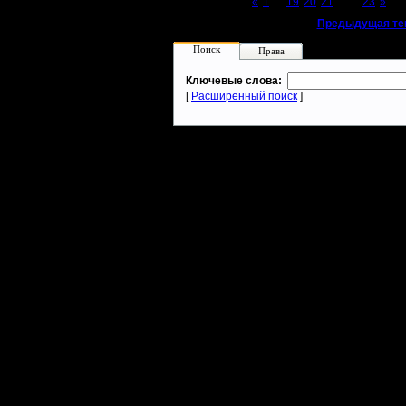
Page 22 of 23
«
1
...
19
20
21
[22]
23
»
«
Предыдущая те
Поиск
Права
Ключевые слова:
[
Расширенный поиск
]
Warcraft 2 - скачать бесплатно русскую версию, warcraft 2 серве
- Генерация