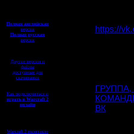
Откуда:
конкретн
Полная версия, ~
450
Мб
с музыкой и видео:
Полная английская
https://v
версия
Полная русская
версия
перевод от war2.ru на
Заодно т
базе перевода от СПК
можно зак
Другие версии и
Новая фи
файлы
доступные для
скачивания
ГРУППА
Как подключиться и
КОМАНД
играть в Warcraft 2
онлайн
ВК
Мы в социальных
[ Редакт
сетях:
Warcraft 2 вконтакте