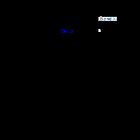
точно най
»
11.12.16 11:36
KagaN
Re: Третий Турнир 
Полубог
И насчет 
Предлага
Регистрация:
2.11.16
по проше
Сообщений: 564
Откуда:
различат
прошедши
нибудь кр
турнирчег
И новооб
команды 
нибудь кр