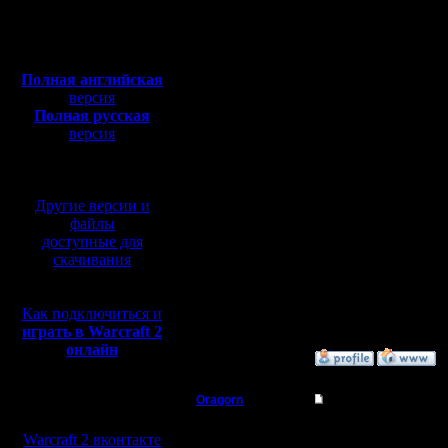
Откуда: Санкт-
И даже, когда при игр
Петербург
блуд - в это же время 
Полная версия, ~
450
элементарная случайно
Мб
с музыкой и видео:
Связи с этим, с ним с
Он очень быстр и точен
Полная английская
побеждаю, делая иног
версия
Но вот я понял: что че
Полная русская
так выше, чем моя и т
версия
Перспектива выходит м
перевод от war2.ru на
1) Сегодня я таки смог
базе перевода от СПК
тараканьей) и играть 
2) Профики. Да, мне н
сделал, когда я начал п
Другие версии и
файлы
Прилагаю 4 реплея (про
доступные для
скачивания
Рассказ реплея: Я роди
сделал большую ошибку
бы спалил ему огров на
всё спалить...
Как подключиться и
В итоге, даже имея мн
упали...
играть в Warcraft 2
онлайн
»
2.1.17 21:28
Oragorn
Re: Дуэльки с jos
Мы в социальных
сетях:
Полубог
А вот и реплеи:
Warcraft 2 вконтакте