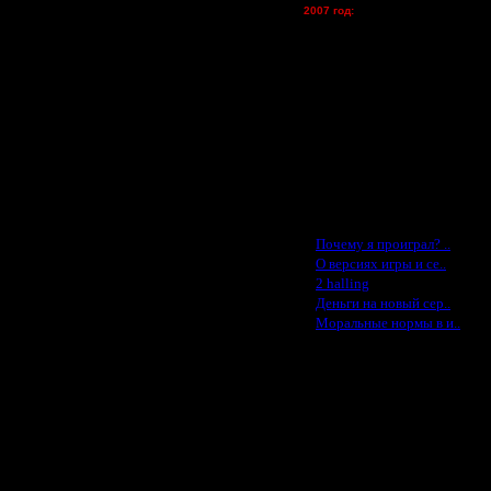
2007 год:
жил.
Spbwar - $400
Jade -$100
MasterKsa - $60
 но постоянно какие-то "другие
Lisak -$52
Cocka - $50
Konstkl - $50
Ldir - $50
Gadzila - $20
Feature -$10
 думаешь :)
ему ты не апгрейдишь TH?
Последние статьи
·
Почему я проиграл? ..
·
О версиях игры и се..
·
2 halling
момент, когда у тебя шёл апгрейд
·
Деньги на новый сер..
·
Моральные нормы в и..