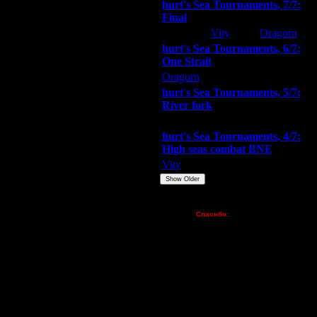
hurt's Sea Tournaments, 7/7:
.
Final
Extasey
Vity
Oragorn
hurt's Sea Tournaments, 6/7:
аскающих золото.
One Strait
Oragorn
ARMilitar
Extasey
hurt's Sea Tournaments, 5/7:
River fork
Extasey
ARMilitar
Doooda
hurt's Sea Tournaments, 4/7:
High seas combat BNE
Vity
ARMilitar
None
Show Older
Пожертвования
ть по всей карте.
Спасибо:
FX - $80 (домен)
Zelya - (турниры)
lesnik
го неудачного старта.
Dar - (турниры)
Kagan - (турниры)
vova1 - (хостинг)
tolsty - (хостинг)
Oragorn - (хостинг)