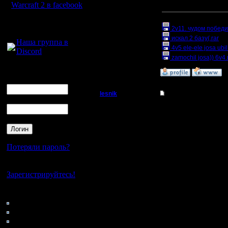
Warcraft 2 в facebook
[ Редактировано Oragor
Регистрация:
Прикрепленный к со
14.10.13
Для голосового
Сообщений: 914
2v11. чудом победи
общения:
Откуда: Санкт-
искал 2 базу(.rar
(Р
Петербург
Наша группа в
4v5 ele-ele josa ubil
Discord
zamochil josa)) 6v4.
Логин
»
2.1.17 21:28
Ник
lesnik
Re: Дуэльки с jos
Пароль
Полубог
Общее:
Везёт тебе, что против
Регистрация:
"english grammar" почт
4.12.16
Посмотри, тебя не по
Сообщений: 448
Это может быть важны
Потеряли пароль?
Откуда:
Группы войск вешай на
Нет своего аккаунта?
Зарегистрируйтесь!
I. "искал 2 базу(" - ци
Кто на сайте
85: Гости
Время
уходит впустую
Зачем тебе барак рядо
0: Пользователи
За ту кучу времени, к
4121: Пользователи с
доехать до места :)