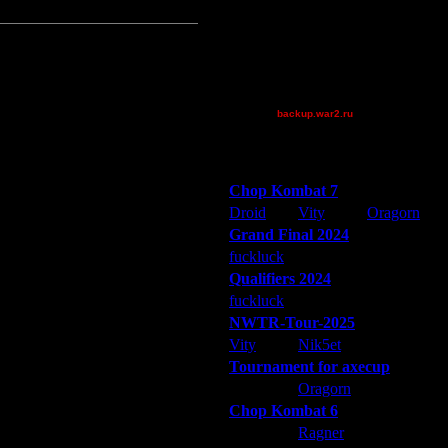
riky
Theboy
Victorcicea
XuRnT[z]
_I_Undine
backup.war2.ru
Остальные игроки
Победители турниров
Chop Kombat 7
Droid
Vity
Oragorn
Grand Final 2024
fuckluck
Extasey
ARMilitar
Qualifiers 2024
fuckluck
ARMilitar
Extasey
 и бестолковый.
NWTR-Tour-2025
Vity
Nik5et
ARMilitar
Tournament for axecup
ARMilitar
Oragorn
Extasey
Chop Kombat 6
делаться в домашнем бараке и
hurt
Ragner
Extasey