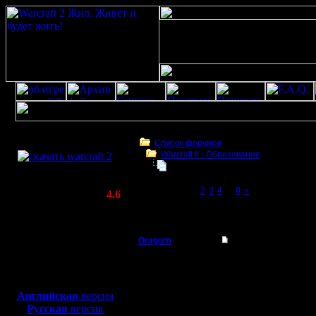
Скачать игру
бесплатно
Список форумов
Warcraft II - Образование
WarCraft 2 COMBAT
Дуэльки с jos'ом. Или "играть уже
(Warcraft II BNE 2.02+)
Page 1 of 8
[1]
2
3
4
...
8
»
Актуальная версия:
4.6
(февраль 2020)
Дуэльки с jos'ом. Или "играть уже страшно
Совместимо с
Windows
Oragorn
Дуэльки с jos'ом. Ил
XP/Vista/7/8/10
Полубог
Всем привет!
Боевой релиз, ~
40 Мб
В последнее время наш
умудрился проиграть 4
для игры по сети:
Регистрация:
может, его стиль игры
Английская
версия
14.10.13
НАСТОЛЬКО всё чётко, 
Русская
версия
Сообщений: 914
говорил, что: "если я 