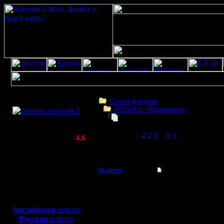
Скачать игру
бесплатно
Список форумов
Warcraft II - Образование
WarCraft 2 COMBAT
Дуэльки с jos'ом. Или "играть уже
(Warcraft II BNE 2.02+)
Page 1 of 8
[1]
2
3
4
...
8
»
Актуальная версия:
4.6
(февраль 2020)
Дуэльки с jos'ом. Или "играть уже страшно
Совместимо с
Windows
Oragorn
Дуэльки с jos'ом. Ил
XP/Vista/7/8/10
Полубог
Всем при
Боевой релиз, ~
40 Мб
для игры по сети:
В послед
Регистрация:
Английская
версия
14.10.13
Русская
версия
дуэли с 
Сообщений: 914