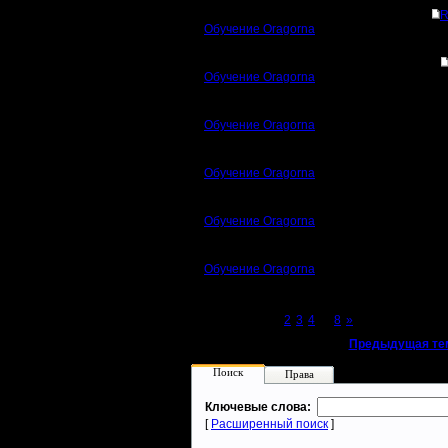
R
Обучение Oragornа
Обучение Oragornа
Обучение Oragornа
Обучение Oragornа
Обучение Oragornа
Обучение Oragornа
Page 1 of 8
[1]
2
3
4
...
8
»
«
Предыдущая те
Поиск
Права
Ключевые слова:
[
Расширенный поиск
]