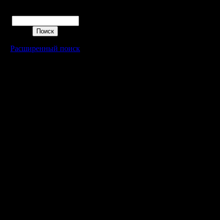
недостато
Поиск
умение в
экстрема
Расширенный поиск
этом я е
иногда в
"неожида
Но вот я 
больше я 
играть - 
приспособ
а скорост
так выше,
стану пр
проигрыва