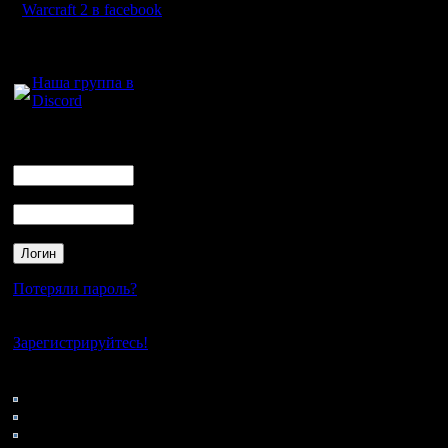
чётко, чт
Warcraft 2 в facebook
получает
Для голосового
общения:
что прямо
Наша группа в
Discord
вешайся!
когда-то 
Логин
Ник
сделаю б
Пароль
раньше те
И даже, к
башнями,
Потеряли пароль?
затормоз
Нет своего аккаунта?
развитие
Зарегистрируйтесь!
выясняетс
Кто на сайте
150: Гости
сделал бл
0: Пользователи
4121: Пользователи с
сделал ег