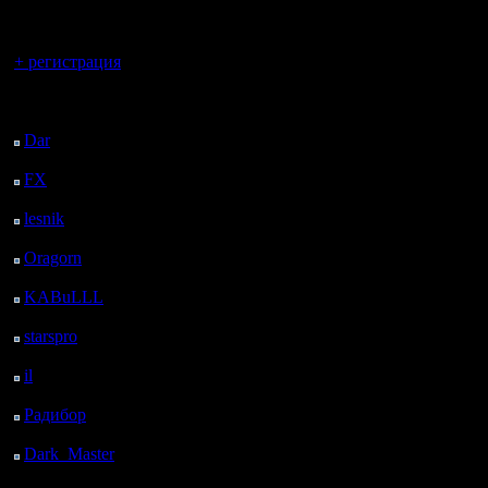
регистрацией
у него ес
Вы гость здесь.
блуд ;) А
+ регистрация
выигрыва
Последний
посетитель:
элемента
Dar
: 28 Дней 8 ч. 31
м. назад
удачное 
FX
: 100 Дней 16 ч. 3
м. назад
обстоятел
lesnik
: 133 Дней 18 ч.
толика ма
21 м. назад
Oragorn
: 141 Дней 18
ч. 30 м. назад
KABuLLL
: 169 Дней
Связи с э
17 ч. 39 м. назад
starspro
: 194 Дней 5 ч.
становит
13 м. назад
il
: 265 Дней 15 ч. 19
страшно и
м. назад
Радибор
: 289 Дней 11
Он очень 
ч. 6 м. назад
правда и 
Dark_Master
: 300
Дней 13 ч. 22 м. назад