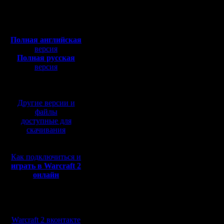
Откуда: Санкт-
Петербург
всё сложн
Полная версия, ~
450
Мб
нового го
с музыкой и видео:
Полная английская
декабря 
версия
Полная русская
проиграть
версия
перевод от war2.ru на
это натол
базе перевода от СПК
либо он 
Другие версии и
сильнее,
файлы
доступные для
деградир
скачивания
его стил
Как подключиться и
против мо
играть в Warcraft 2
онлайн
когда иг
соперник
Мы в социальных
делает 
сетях:
Warcraft 2 вконтакте