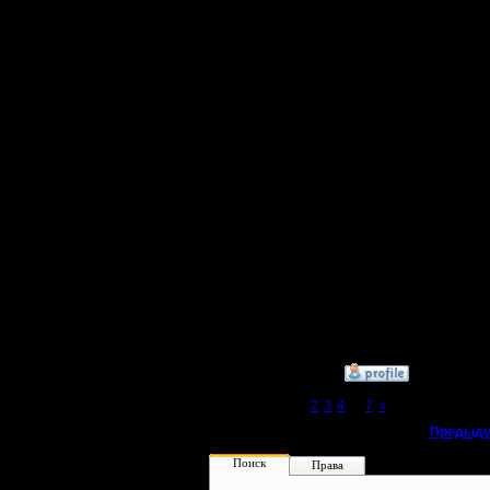
команды 
сладкое к
Ты же н
поле вес
Так и зде
"невпиху
Выбирайт
конкретно
всё.
»
12.10.17 15:52
Page 1 of 7
[1]
2
3
4
...
7
»
«
Предыду
Поиск
Права