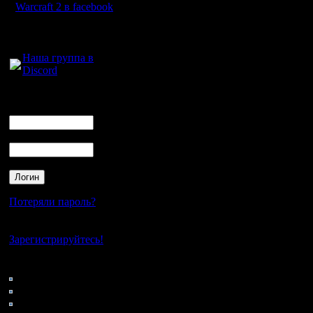
клич наше
Warcraft 2 в facebook
Хазард Кр
Для голосового
общения:
KagaN
Наша группа в
Discord
Витый - 
ViTy
Логин
Ник
Слон Стал
Пароль
-
Дудек Ре
RusArmy
Потеряли пароль?
Нет своего аккаунта?
Независи
Зарегистрируйтесь!
состоитс
Кто на сайте
252: Гости
картах:
0: Пользователи
4121: Пользователи с