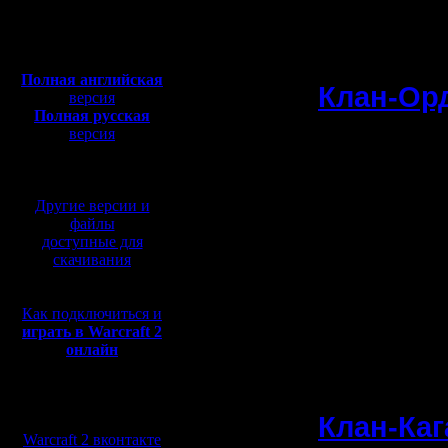
Откуда:
битва кла
Полная версия, ~
450
Мб
с музыкой и видео:
Полная английская
Клан-Ор
версия
Полная русская
означает)
версия
перевод от war2.ru на
Гарнир Жу
базе перевода от СПК
Ragner/S
Другие версии и
Могрин Мо
файлы
доступные для
Oragorn
скачивания
Урук-Хай 
Как подключиться и
-
играть в Warcraft 2
онлайн
Гринн Кра
Мы в социальных
Клан-Каг
сетях:
Warcraft 2 вконтакте