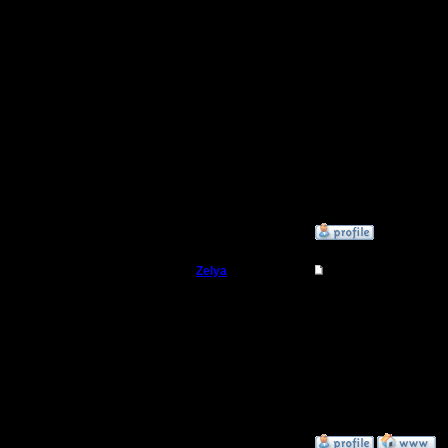
Вот бого
бы еще з
[ Редакти
16:51 ]
»
11.10.17 14:43
Zelya
Re: Первая битва кла
Владыка
Вариант:
чел отдых
Регистрация:
11.2.07
Сообщений: 191
Откуда:
»
11.10.17 14:51