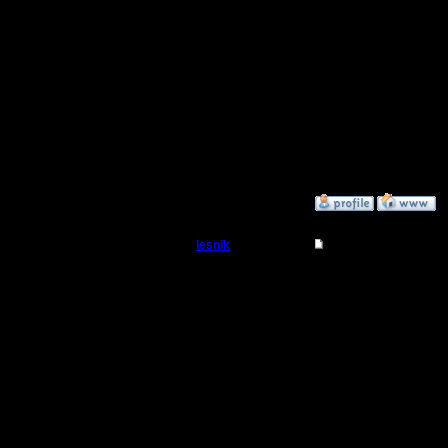
обрадует
◆ POS - 
и вочтеру
◆ BTB - т
вотчеру 
»
12.10.17 13:57
lesnik
Re: Первая битва кла
Полубог
Цитата:
Регистрация:
4.12.16
и скажу с
Сообщений: 448
Откуда:
не будет 
участник