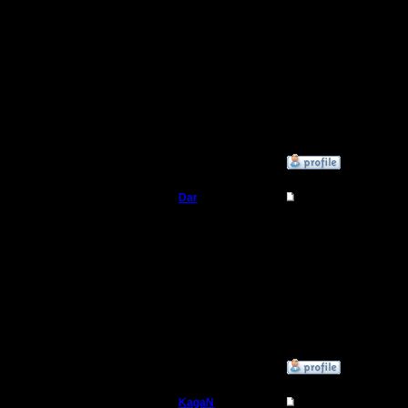
Надо бы 
картами к
Регистрация:
2.11.16
респаунов
Сообщений: 564
Откуда:
нежелате
это может
»
11.10.17 14:18
Dar
Re: Первая битва кла
Полубог
Да ты пр
карты мож
Регистрация:
21.7.16
Сообщений: 449
Откуда:
Махачкала
»
11.10.17 14:36
KagaN
Re: Первая битва кла