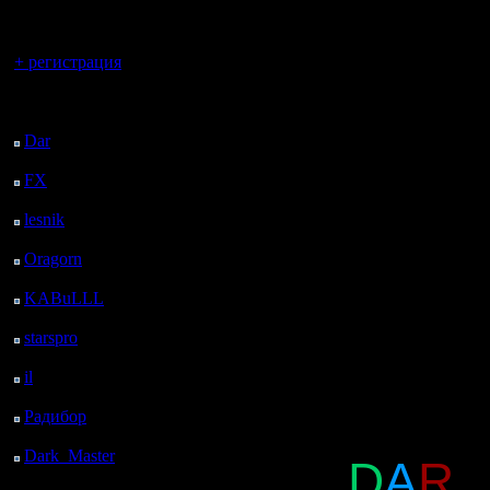
регистрацией
◆ GOW ef 
Вы гость здесь.
◆ MAZE
+ регистрация
◆ HSC - h
Последний
посетитель:
◆ CTE - c
Dar
: 25 Дней 13 ч. 34
м. назад
◆ CHOP
FX
: 97 Дней 21 ч. 6
м. назад
◆ POS - p
lesnik
: 130 Дней 23 ч.
24 м. назад
◆ BTB - b
Oragorn
: 138 Дней 23
ч. 33 м. назад
KABuLLL
: 166 Дней
Так же, п
22 ч. 42 м. назад
starspro
: 191 Дней 10
Моза. И 
ч. 16 м. назад
il
: 262 Дней 20 ч. 21
победите
м. назад
Радибор
: 286 Дней 16
ч. 8 м. назад
Dark_Master
: 297
D
A
R
'
Дней 18 ч. 25 м. назад