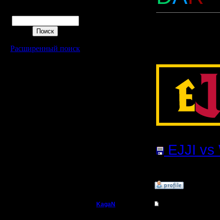
Поиск
Прикреп
файл:
Расширенный поиск
EJJI vs
201.46
Кб
»
11.10.17 14:05
KagaN
Re: Первая битва кла
Полубог