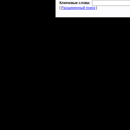
Ключевые слова:
[
Расширенный поиск
]
Warcraft 2 - скачать бесплатно русскую версию, warcraft 2 серве
- Генерация