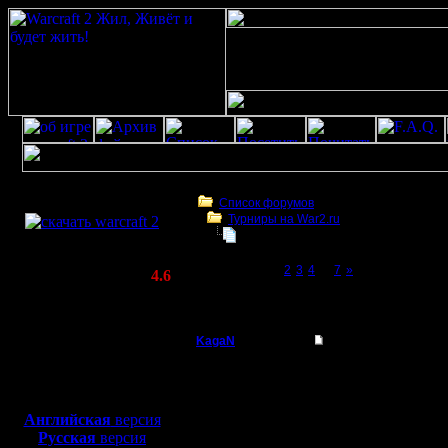
Скачать игру
бесплатно
Список форумов
Турниры на War2.ru
WarCraft 2 COMBAT
Первая битва кланов: EJJI vs WH /
(Warcraft II BNE 2.02+)
Page 1 of 7
[1]
2
3
4
...
7
»
Актуальная версия:
4.6
(февраль 2020)
Первая битва кланов: EJJI vs WH / Пятница
Совместимо с
Windows
KagaN
Первая битва кланов:
XP/Vista/7/8/10
Полубог
Итак, дру
Боевой релиз, ~
40 Мб
для игры по сети:
должно б
Регистрация:
Английская
версия
2.11.16
Русская
версия
И вот это
Сообщений: 564