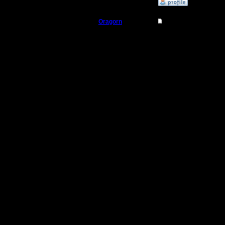
»
11.10.17 15:15
Oragorn
Re: Первая битва кла
Полубог
На самом
играх "к
Регистрация:
14.10.13
получше.
Сообщений: 914
Откуда: Санкт-
Петербург
спрос вы
Мы же ус
бой. Нео
идеально
бою коне
и их сраз
Однако, т
интересно
этом клан