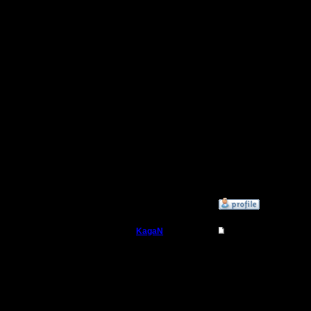
выгоднее
Цитата:
Вот бого
Что-то пу
видимо))
»
11.10.17 15:01
KagaN
Re: Первая битва кла
Полубог
Цитата:
Регистрация:
2.11.16
Вариант:
Сообщений: 564
Откуда: